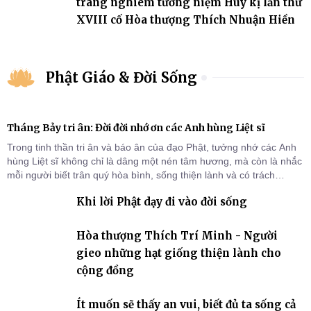
trang nghiêm tưởng niệm Húy kị lần thứ
XVIII cố Hòa thượng Thích Nhuận Hiền
Phật Giáo & Đời Sống
Tháng Bảy tri ân: Đời đời nhớ ơn các Anh hùng Liệt sĩ
Trong tinh thần tri ân và báo ân của đạo Phật, tưởng nhớ các Anh
hùng Liệt sĩ không chỉ là dâng một nén tâm hương, mà còn là nhắc
mỗi người biết trân quý hòa bình, sống thiện lành và có trách
nhiệm với quê hương, đất nước.
Khi lời Phật dạy đi vào đời sống
Hòa thượng Thích Trí Minh - Người
gieo những hạt giống thiện lành cho
cộng đồng
Ít muốn sẽ thấy an vui, biết đủ ta sống cả