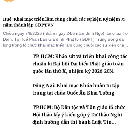
Huế: Khai mạc triển lãm cùng chuỗi các sự kiện Kỷ niệm 75
năm thành lập GĐPTVN
Chiều ngày 7/8/2026 (nhằm ngày 24/6 năm Bính Ngọ), tại chùa Từ
Đàm, Tp Huế Phân ban Gia đình Phật tử (GĐPT) Trung ương đã
long trọng tổ chức khai mạc triển lãm cùng chuỗi các sự kiện chào
mừng Kỷ niệm 75 năm thành lập GĐPTVN.
TP. HCM: Khảo sát và triển khai công tác
chuẩn bị Đại hội Đại biểu Phật giáo toàn
quốc lần thứ X, nhiệm kỳ 2026-2031
Đồng Nai: Khai mạc Khóa huân tu tập
trung tại chùa Quốc Ân Khải Tường
TP.HCM: Bộ Dân tộc và Tôn giáo tổ chức
Hội thảo lấy ý kiến góp ý Dự thảo Nghị
định hướng dẫn thi hành Luật Tín
ngưỡng, tôn giáo