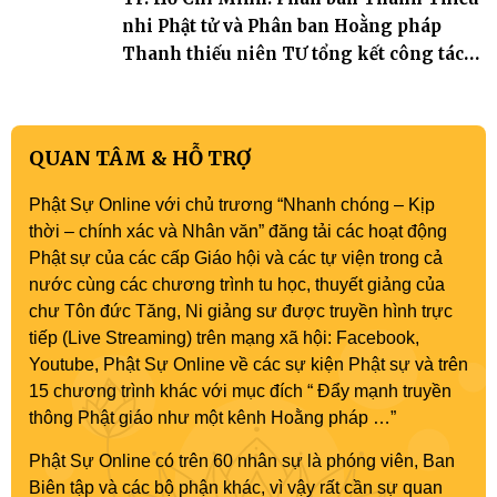
nhi Phật tử và Phân ban Hoằng pháp
Thanh thiếu niên TƯ tổng kết công tác
Phật sự nhiệm kỳ IX (2022 – 2027)
QUAN TÂM & HỖ TRỢ
Phật Sự Online với chủ trương “Nhanh chóng – Kịp
thời – chính xác và Nhân văn” đăng tải các hoạt động
Phật sự của các cấp Giáo hội và các tự viện trong cả
nước cùng các chương trình tu học, thuyết giảng của
chư Tôn đức Tăng, Ni giảng sư được truyền hình trực
tiếp (Live Streaming) trên mạng xã hội: Facebook,
Youtube, Phật Sự Online về các sự kiện Phật sự và trên
15 chương trình khác với mục đích “ Đẩy mạnh truyền
thông Phật giáo như một kênh Hoằng pháp …”
Phật Sự Online có trên 60 nhân sự là phóng viên, Ban
Biên tập và các bộ phận khác, vì vậy rất cần sự quan