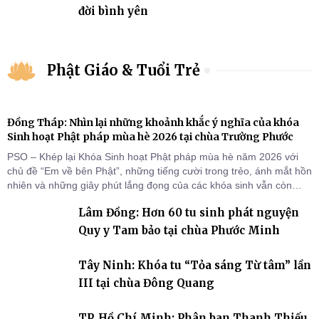
đời bình yên
Phật Giáo & Tuổi Trẻ
Đồng Tháp: Nhìn lại những khoảnh khắc ý nghĩa của khóa
Sinh hoạt Phật pháp mùa hè 2026 tại chùa Trường Phước
PSO – Khép lại Khóa Sinh hoạt Phật pháp mùa hè năm 2026 với
chủ đề “Em về bên Phật”, những tiếng cười trong trẻo, ánh mắt hồn
nhiên và những giây phút lắng đọng của các khóa sinh vẫn còn
đọng lại dưới mái chùa Trường Phước (xã Tân Hương, tỉnh Đồng
Lâm Đồng: Hơn 60 tu sinh phát nguyện
Tháp). Những tuần tu học ngắn ngủi nhưng đã trở thành hành
trang quý báu, gieo những hạt giống thiện l
Quy y Tam bảo tại chùa Phước Minh
Tây Ninh: Khóa tu “Tỏa sáng Từ tâm” lần
III tại chùa Đông Quang
TP. Hồ Chí Minh: Phân ban Thanh Thiếu