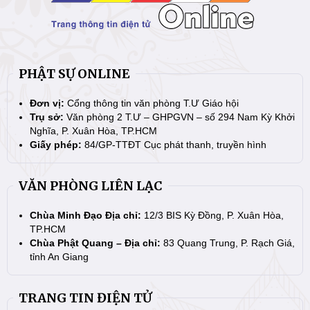
PHẬT SỰ ONLINE
Đơn vị:
Cổng thông tin văn phòng T.Ư Giáo hội
Trụ sở:
Văn phòng 2 T.Ư – GHPGVN – số 294 Nam Kỳ Khởi
Nghĩa, P. Xuân Hòa, TP.HCM
Giấy phép:
84/GP-TTĐT Cục phát thanh, truyền hình
VĂN PHÒNG LIÊN LẠC
Chùa Minh Đạo Địa chỉ:
12/3 BIS Kỳ Đồng, P. Xuân Hòa,
TP.HCM
Chùa Phật Quang – Địa chỉ:
83 Quang Trung, P. Rạch Giá,
tỉnh An Giang
TRANG TIN ĐIỆN TỬ