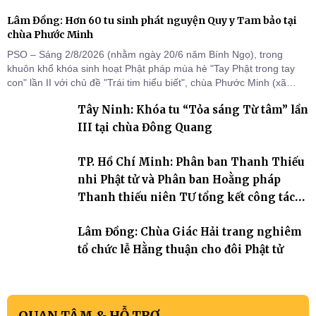
Lâm Đồng: Hơn 60 tu sinh phát nguyện Quy y Tam bảo tại
chùa Phước Minh
PSO – Sáng 2/8/2026 (nhằm ngày 20/6 năm Bính Ngọ), trong
khuôn khổ khóa sinh hoạt Phật pháp mùa hè "Tay Phật trong tay
con" lần II với chủ đề "Trái tim hiểu biết", chùa Phước Minh (xã
Hàm Kiệm) đã trang nghiêm tổ chức lễ phát nguyện quy y Tam bảo
Tây Ninh: Khóa tu “Tỏa sáng Từ tâm” lần
cho hơn 60 tu sinh.
III tại chùa Đông Quang
TP. Hồ Chí Minh: Phân ban Thanh Thiếu
nhi Phật tử và Phân ban Hoằng pháp
Thanh thiếu niên TƯ tổng kết công tác
Phật sự nhiệm kỳ IX (2022 – 2027)
Lâm Đồng: Chùa Giác Hải trang nghiêm
tổ chức lễ Hằng thuận cho đôi Phật tử
QUAN TÂM & HỖ TRỢ