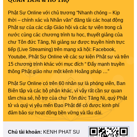
Phật Sự Online với chủ trương “Nhanh chóng – Kịp
thời – chính xác và Nhân văn” đăng tải các hoạt động
Phật sự của các cấp Giáo hội và các tự viện trong cả
nước cùng các chương trình tu học, thuyết giảng của
chư Tôn đức Tăng, Ni giảng sư được truyền hình trực
tiếp (Live Streaming) trên mạng xã hội: Facebook,
Youtube, Phật Sự Online về các sự kiện Phật sự và trên
15 chương trình khác với mục đích “ Đẩy mạnh truyền
thông Phật giáo như một kênh Hoằng pháp …”
Phật Sự Online có trên 60 nhân sự là phóng viên, Ban
Biên tập và các bộ phận khác, vì vậy rất cần sự quan
tâm chia sẻ, hỗ trợ của chư Tôn đức Tăng Ni, quý Phật
tử và quý vị yêu mến Đạo Phật để có được kinh phí
đảm bảo sự hoạt động bền vững và lâu dài.
Chủ tài khoản:
KENH PHAT SU