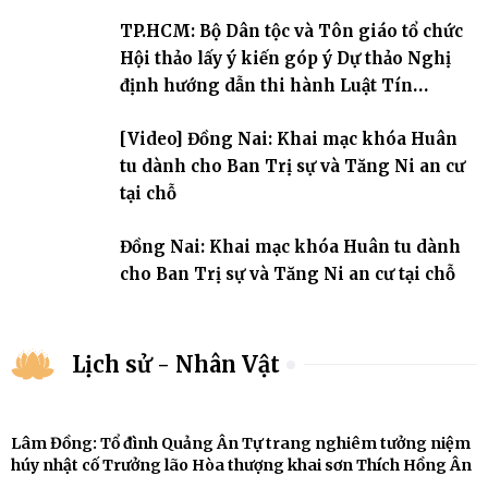
An cư kiết hạ Phật lịch 2570 dành cho chư Tăng hành giả an cư tại
TP.HCM: Bộ Dân tộc và Tôn giáo tổ chức
chỗ khu vực VII, VIII và trường hạ chùa Quốc Ân Khải Tường.
Hội thảo lấy ý kiến góp ý Dự thảo Nghị
định hướng dẫn thi hành Luật Tín
ngưỡng, tôn giáo
[Video] Đồng Nai: Khai mạc khóa Huân
tu dành cho Ban Trị sự và Tăng Ni an cư
tại chỗ
Đồng Nai: Khai mạc khóa Huân tu dành
cho Ban Trị sự và Tăng Ni an cư tại chỗ
Lịch sử - Nhân Vật
Lâm Đồng: Tổ đình Quảng Ân Tự trang nghiêm tưởng niệm
húy nhật cố Trưởng lão Hòa thượng khai sơn Thích Hồng Ân