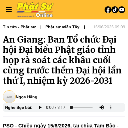
Tin tức - Phật sự
Phật sự miền Tây
16/06/2026 09:09
Đại hội Phật giáo tỉnh thành - NK 2026-
An Giang: Ban Tổ chức Đại
2031
hội Đại biểu Phật giáo tỉnh
họp rà soát các khâu cuối
cùng trước thềm Đại hội lần
thứ I, nhiệm kỳ 2026-2031
Ngọc Hằng
Nghe đọc bài:
PSO - Chiều ngày 15/6/2026, tại chùa Tam Bảo -