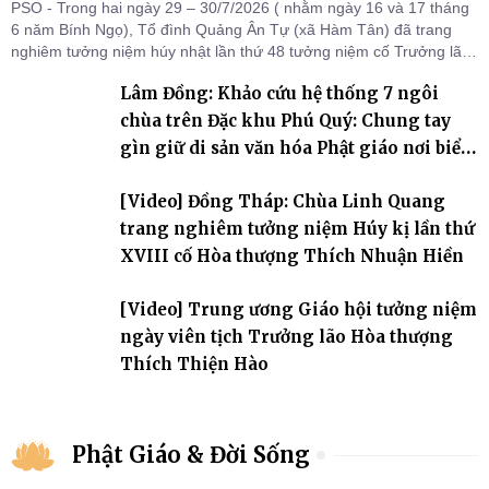
PSO - Trong hai ngày 29 – 30/7/2026 ( nhằm ngày 16 và 17 tháng
6 năm Bính Ngọ), Tổ đình Quảng Ân Tự (xã Hàm Tân) đã trang
nghiêm tưởng niệm húy nhật lần thứ 48 tưởng niệm cố Trưởng lão
Hòa thượng thượng Hồng hạ Ân – bậc khai sơn Tổ đình Quảng Ân.
Lâm Đồng: Khảo cứu hệ thống 7 ngôi
Chư Tôn đức Tăng Ni, môn đồ pháp quyến cùng đông đảo thiện tín
Phật tử đã đồng vân tập về đạo tràng, th
chùa trên Đặc khu Phú Quý: Chung tay
gìn giữ di sản văn hóa Phật giáo nơi biển
đảo
[Video] Đồng Tháp: Chùa Linh Quang
trang nghiêm tưởng niệm Húy kị lần thứ
XVIII cố Hòa thượng Thích Nhuận Hiền
[Video] Trung ương Giáo hội tưởng niệm
ngày viên tịch Trưởng lão Hòa thượng
Thích Thiện Hào
Phật Giáo & Đời Sống