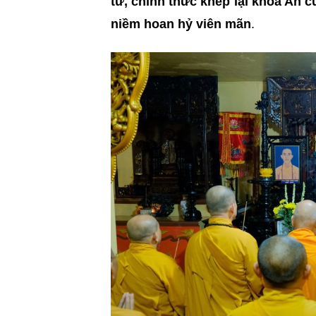
tứ, chính thức khép lại khóa An c
niềm hoan hỷ viên mãn
.