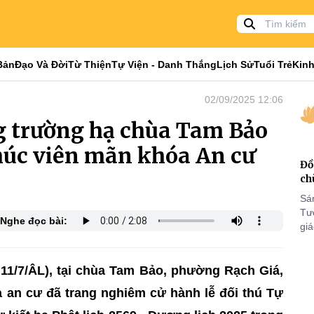
Bản
Đạo Và Đời
Từ Thiện
Tự Viện - Danh Thắng
Lịch Sử
Tuổi Trẻ
Kinh
02/09/2025 12:06
g trường hạ chùa Tam Bảo
thúc viên mãn khóa An cư
Đồ
ch
Sá
Tư
Nghe đọc bài:
gi
Khó
25
VI
11/7/ÂL), tại chùa Tam Bảo, phường Rạch Giá,
ả an cư đã trang nghiêm cử hành lễ đối thú Tự