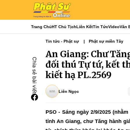
Trang Chủ
HT Chủ Tịch
Liên Kết
Tin Tức
Video
Văn 
Tin tức - Phật sự
Phật sự miền Tây
An Giang: Chư Tăn
đối thú Tự tứ, kết 
kiết hạ PL.2569
Liên Ngọc
PSO - Sáng ngày 2/9/2025 (nhằm 
tỉnh An Giang, chư Tăng hành gi