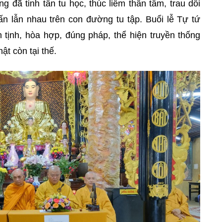
 đã tinh tấn tu học, thúc liễm thân tâm, trau dồi
tấn lẫn nhau trên con đường tu tập. Buổi lễ Tự tứ
 tịnh, hòa hợp, đúng pháp, thể hiện truyền thống
ật còn tại thế.