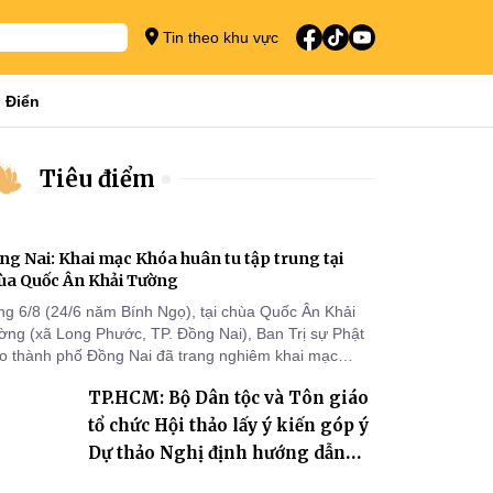
Tin theo khu vực
 Điển
Tiêu điểm
ng Nai: Khai mạc Khóa huân tu tập trung tại
ùa Quốc Ân Khải Tường
ng 6/8 (24/6 năm Bính Ngọ), tại chùa Quốc Ân Khải
ờng (xã Long Phước, TP. Đồng Nai), Ban Trị sự Phật
áo thành phố Đồng Nai đã trang nghiêm khai mạc
a huân tu tập trung trong mùa An cư kiết hạ Phật lịch
TP.HCM: Bộ Dân tộc và Tôn giáo
70 dành cho chư Tăng hành giả an cư tại chỗ khu vực
I, VIII và trường hạ chùa Quốc Ân Khải Tường.
tổ chức Hội thảo lấy ý kiến góp ý
Dự thảo Nghị định hướng dẫn
thi hành Luật Tín ngưỡng, tôn