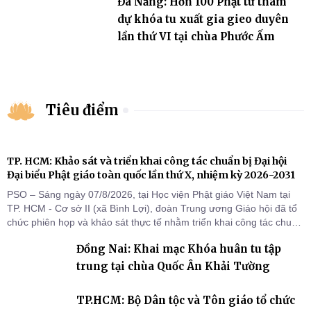
Đà Nẵng: Hơn 100 Phật tử tham
dự khóa tu xuất gia gieo duyên
lần thứ VI tại chùa Phước Ấm
Tiêu điểm
TP. HCM: Khảo sát và triển khai công tác chuẩn bị Đại hội
Đại biểu Phật giáo toàn quốc lần thứ X, nhiệm kỳ 2026-2031
PSO – Sáng ngày 07/8/2026, tại Học viện Phật giáo Việt Nam tại
TP. HCM - Cơ sở II (xã Bình Lợi), đoàn Trung ương Giáo hội đã tổ
chức phiên họp và khảo sát thực tế nhằm triển khai công tác chuẩn
bị Đại hội Đại biểu Phật giáo toàn quốc lần thứ X, nhiệm kỳ 2026-
Đồng Nai: Khai mạc Khóa huân tu tập
2031.
trung tại chùa Quốc Ân Khải Tường
TP.HCM: Bộ Dân tộc và Tôn giáo tổ chức