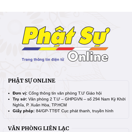
PHẬT SỰ ONLINE
Đơn vị:
Cổng thông tin văn phòng T.Ư Giáo hội
Trụ sở:
Văn phòng 2 T.Ư – GHPGVN – số 294 Nam Kỳ Khởi
Nghĩa, P. Xuân Hòa, TP.HCM
Giấy phép:
84/GP-TTĐT Cục phát thanh, truyền hình
VĂN PHÒNG LIÊN LẠC