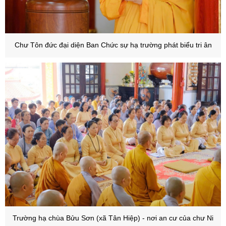
Chư Tôn đức đại diện Ban Chức sự hạ trường phát biểu tri ân
Trường hạ chùa Bửu Sơn (xã Tân Hiệp) - nơi an cư của chư Ni