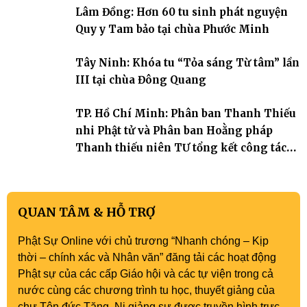
Lâm Đồng: Hơn 60 tu sinh phát nguyện
Tháp). Những tuần tu học ngắn ngủi nhưng đã trở thành hành
trang quý báu, gieo những hạt giống thiện l
Quy y Tam bảo tại chùa Phước Minh
Tây Ninh: Khóa tu “Tỏa sáng Từ tâm” lần
III tại chùa Đông Quang
TP. Hồ Chí Minh: Phân ban Thanh Thiếu
nhi Phật tử và Phân ban Hoằng pháp
Thanh thiếu niên TƯ tổng kết công tác
Phật sự nhiệm kỳ IX (2022 – 2027)
QUAN TÂM & HỖ TRỢ
Phật Sự Online với chủ trương “Nhanh chóng – Kịp
thời – chính xác và Nhân văn” đăng tải các hoạt động
Phật sự của các cấp Giáo hội và các tự viện trong cả
nước cùng các chương trình tu học, thuyết giảng của
chư Tôn đức Tăng, Ni giảng sư được truyền hình trực