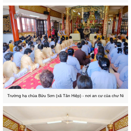
Trường hạ chùa Bửu Sơn (xã Tân Hiệp) - nơi an cư của chư Ni