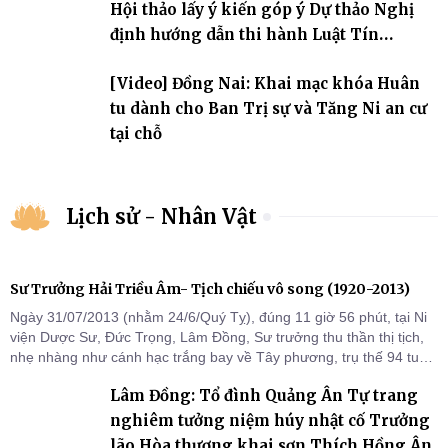
Hội thảo lấy ý kiến góp ý Dự thảo Nghị
định hướng dẫn thi hành Luật Tín
ngưỡng, tôn giáo
[Video] Đồng Nai: Khai mạc khóa Huân
tu dành cho Ban Trị sự và Tăng Ni an cư
tại chỗ
Lịch sử - Nhân Vật
Sư Trưởng Hải Triều Âm- Tịch chiếu vô song (1920-2013)
Ngày 31/07/2013 (nhằm 24/6/Quý Tỵ), đúng 11 giờ 56 phút, tại Ni
viện Dược Sư, Đức Trọng, Lâm Đồng, Sư trưởng thu thần thị tịch,
nhẹ nhàng như cánh hạc trắng bay về Tây phương, trụ thế 94 tuổi
đời, 60 hạ lạp.
Lâm Đồng: Tổ đình Quảng Ân Tự trang
nghiêm tưởng niệm húy nhật cố Trưởng
lão Hòa thượng khai sơn Thích Hồng Ân