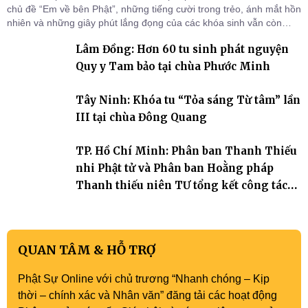
chủ đề “Em về bên Phật”, những tiếng cười trong trẻo, ánh mắt hồn
nhiên và những giây phút lắng đọng của các khóa sinh vẫn còn
đọng lại dưới mái chùa Trường Phước (xã Tân Hương, tỉnh Đồng
Lâm Đồng: Hơn 60 tu sinh phát nguyện
Tháp). Những tuần tu học ngắn ngủi nhưng đã trở thành hành
trang quý báu, gieo những hạt giống thiện l
Quy y Tam bảo tại chùa Phước Minh
Tây Ninh: Khóa tu “Tỏa sáng Từ tâm” lần
III tại chùa Đông Quang
TP. Hồ Chí Minh: Phân ban Thanh Thiếu
nhi Phật tử và Phân ban Hoằng pháp
Thanh thiếu niên TƯ tổng kết công tác
Phật sự nhiệm kỳ IX (2022 – 2027)
QUAN TÂM & HỖ TRỢ
Phật Sự Online với chủ trương “Nhanh chóng – Kịp
thời – chính xác và Nhân văn” đăng tải các hoạt động