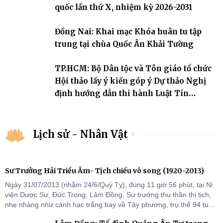
quốc lần thứ X, nhiệm kỳ 2026-2031
Đồng Nai: Khai mạc Khóa huân tu tập
trung tại chùa Quốc Ân Khải Tường
TP.HCM: Bộ Dân tộc và Tôn giáo tổ chức
Hội thảo lấy ý kiến góp ý Dự thảo Nghị
định hướng dẫn thi hành Luật Tín
ngưỡng, tôn giáo
Lịch sử - Nhân Vật
Sư Trưởng Hải Triều Âm- Tịch chiếu vô song (1920-2013)
Ngày 31/07/2013 (nhằm 24/6/Quý Tỵ), đúng 11 giờ 56 phút, tại Ni
viện Dược Sư, Đức Trọng, Lâm Đồng, Sư trưởng thu thần thị tịch,
nhẹ nhàng như cánh hạc trắng bay về Tây phương, trụ thế 94 tuổi
đời, 60 hạ lạp.