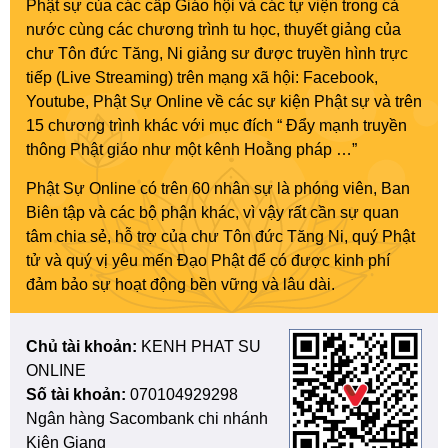
Phật sự của các cấp Giáo hội và các tự viện trong cả
nước cùng các chương trình tu học, thuyết giảng của
chư Tôn đức Tăng, Ni giảng sư được truyền hình trực
tiếp (Live Streaming) trên mạng xã hội: Facebook,
Youtube, Phật Sự Online về các sự kiện Phật sự và trên
15 chương trình khác với mục đích “ Đẩy mạnh truyền
thông Phật giáo như một kênh Hoằng pháp …”
Phật Sự Online có trên 60 nhân sự là phóng viên, Ban
Biên tập và các bộ phận khác, vì vậy rất cần sự quan
tâm chia sẻ, hỗ trợ của chư Tôn đức Tăng Ni, quý Phật
tử và quý vị yêu mến Đạo Phật để có được kinh phí
đảm bảo sự hoạt động bền vững và lâu dài.
Chủ tài khoản:
KENH PHAT SU
ONLINE
Số tài khoản:
070104929298
Ngân hàng Sacombank chi nhánh
Kiên Giang