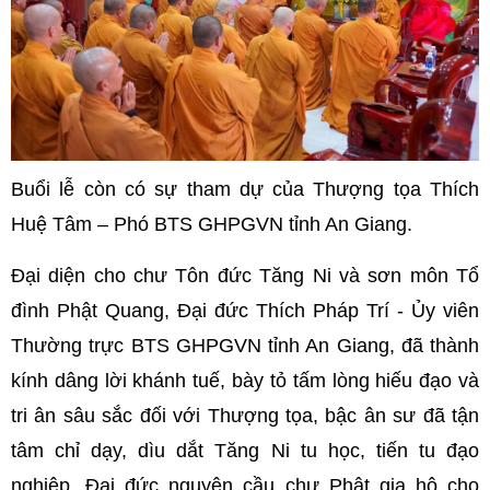
Buổi lễ còn có sự tham dự của
Thượng tọa Thích
Huệ Tâm – Phó BTS GHPGVN tỉnh An Giang.
Đại diện cho chư Tôn đức Tăng Ni và sơn môn Tổ
đình Phật Quang, Đại đức Thích Pháp Trí - Ủy viên
Thường trực BTS GHPGVN tỉnh An Giang, đã thành
kính dâng lời khánh tuế, bày tỏ tấm lòng hiếu đạo và
tri ân sâu sắc đối với Thượng tọa, bậc ân sư đã tận
tâm chỉ dạy, dìu dắt Tăng Ni tu học, tiến tu đạo
nghiệp. Đại đức nguyện cầu chư Phật gia hộ cho