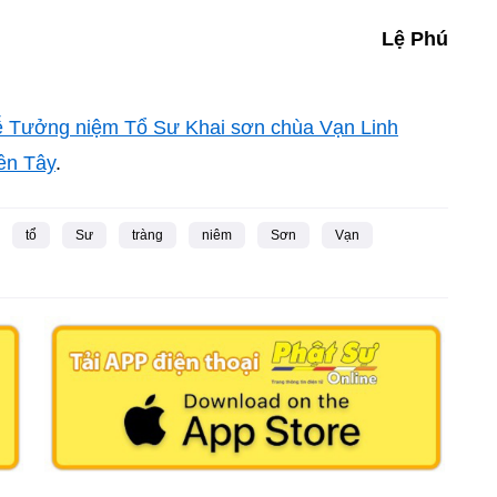
Lệ Phú
ễ Tưởng niệm Tổ Sư Khai sơn chùa Vạn Linh
ền Tây
.
tổ
Sư
tràng
niêm
Sơn
Vạn