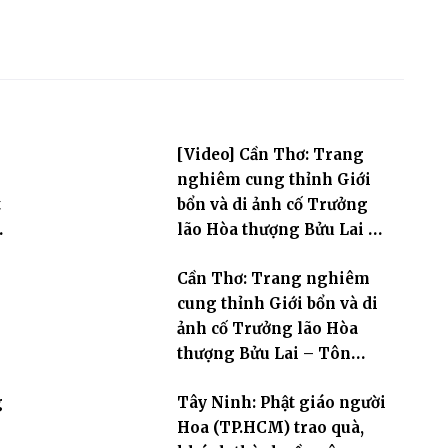
[Video] Cần Thơ: Trang
nghiêm cung thỉnh Giới
t
bổn và di ảnh cố Trưởng
i
lão Hòa thượng Bửu Lai –
Tôn hiệu Đại giới đàn – về
Cần Thơ: Trang nghiêm
hai giới trường
cung thỉnh Giới bổn và di
ảnh cố Trưởng lão Hòa
thượng Bửu Lai – Tôn
hiệu Đại giới đàn – về hai
g
Tây Ninh: Phật giáo người
giới trường
Hoa (TP.HCM) trao quà,