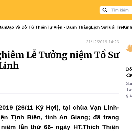
Bản
Đạo Và Đời
Từ Thiện
Tự Viện - Danh Thắng
Lịch Sử
Tuổi Trẻ
Kinh
21/12/2019 14:26
ghiêm Lễ Tưởng niệm Tổ Sư
Linh
Đồ
ch
Sá
Tư
gi
Khó
019 (26/11 Kỷ Hợi), tại chùa Vạn Linh-
25
VI
ện Tịnh Biên, tỉnh An Giang; đã trang
iệm lần thứ 66- ngày HT.Thích Thiện