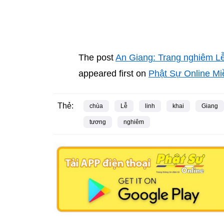
The post
An Giang: Trang nghiêm L
appeared first on
Phật Sự Online Mi
Thẻ:
chùa
Lễ
linh
khai
Giang
tương
nghiêm