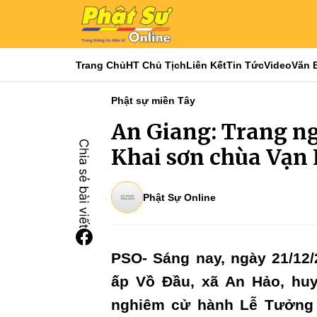
Trang Chủ
HT Chủ Tịch
Liên Kết
Tin Tức
Video
Văn 
Phật sự miền Tây
An Giang: Trang n
Khai sơn chùa Vạn 
Phật Sự Online
PSO- Sáng nay, ngày 21/12/2
ấp Vồ Đầu, xã An Hảo, huy
nghiêm cử hành Lễ Tưởng n