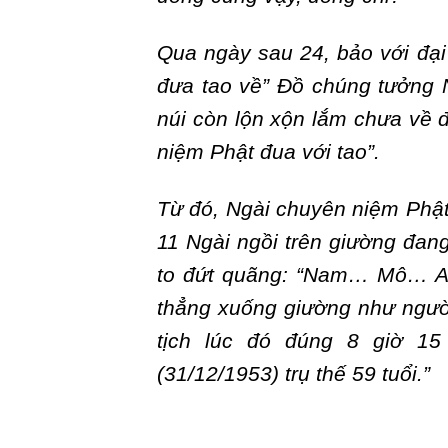
Qua ngày sau 24, bảo với đại
đưa tao về” Đồ chúng tưởng N
núi còn lộn xộn lắm chưa về đ
niệm Phật đua với tao”.
Từ đó, Ngài chuyên niệm Phật
11 Ngài ngồi trên giường đan
to đứt quãng: “Nam… Mô… A
thẳng xuống giường như người
tịch lúc đó đúng 8 giờ 1
(31/12/1953) trụ thế 59 tuổi.”