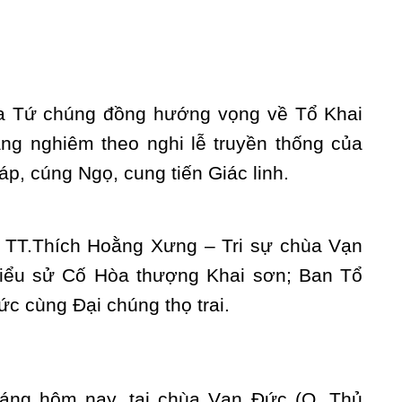
ủa Tứ chúng đồng hướng vọng về Tổ Khai
ang nghiêm theo nghi lễ truyền thống của
áp, cúng Ngọ, cung tiến Giác linh.
, TT.Thích Hoằng Xưng – Tri sự chùa Vạn
Tiểu sử Cố Hòa thượng Khai sơn; Ban Tổ
c cùng Đại chúng thọ trai.
sáng hôm nay, tại chùa Vạn Đức (Q. Thủ