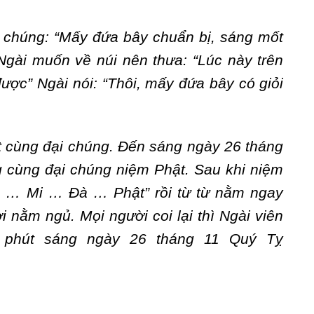
 chúng: “Mấy đứa bây chuẩn bị, sáng mốt
gài muốn về núi nên thưa: “Lúc này trên
ược” Ngài nói: “Thôi, mấy đứa bây có giỏi
 cùng đại chúng. Đến sáng ngày 26 tháng
g cùng đại chúng niệm Phật. Sau khi niệm
 … Mi … Đà … Phật” rồi t
ừ t
ừ nằm ngay
 nằm ngủ. Mọi người coi lại thì Ngài viên
5 phút sáng ngày 26 tháng 11 Quý Tỵ