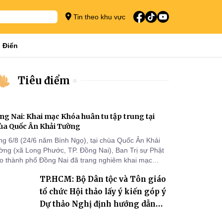
Tin theo khu vực
 Điển
Tiêu điểm
ng Nai: Khai mạc Khóa huân tu tập trung tại
ùa Quốc Ân Khải Tường
ng 6/8 (24/6 năm Bính Ngọ), tại chùa Quốc Ân Khải
ờng (xã Long Phước, TP. Đồng Nai), Ban Trị sự Phật
áo thành phố Đồng Nai đã trang nghiêm khai mạc
a huân tu tập trung trong mùa An cư kiết hạ Phật lịch
TP.HCM: Bộ Dân tộc và Tôn giáo
70 dành cho chư Tăng hành giả an cư tại chỗ khu vực
I, VIII và trường hạ chùa Quốc Ân Khải Tường.
tổ chức Hội thảo lấy ý kiến góp ý
Dự thảo Nghị định hướng dẫn
thi hành Luật Tín ngưỡng, tôn