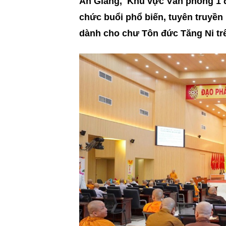
An Giang, Khu vực Văn phòng 1 đ
chức buổi phổ biến, tuyên truyền 
dành cho chư Tôn đức Tăng Ni trê