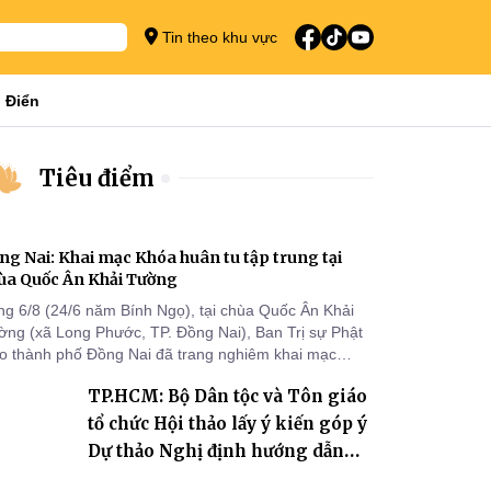
Tin theo khu vực
 Điển
Tiêu điểm
ng Nai: Khai mạc Khóa huân tu tập trung tại
ùa Quốc Ân Khải Tường
ng 6/8 (24/6 năm Bính Ngọ), tại chùa Quốc Ân Khải
ờng (xã Long Phước, TP. Đồng Nai), Ban Trị sự Phật
áo thành phố Đồng Nai đã trang nghiêm khai mạc
a huân tu tập trung trong mùa An cư kiết hạ Phật lịch
TP.HCM: Bộ Dân tộc và Tôn giáo
70 dành cho chư Tăng hành giả an cư tại chỗ khu vực
I, VIII và trường hạ chùa Quốc Ân Khải Tường.
tổ chức Hội thảo lấy ý kiến góp ý
Dự thảo Nghị định hướng dẫn
thi hành Luật Tín ngưỡng, tôn