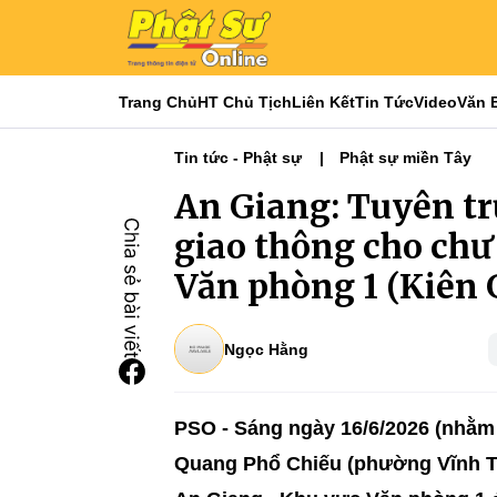
Trang Chủ
HT Chủ Tịch
Liên Kết
Tin Tức
Video
Văn 
Tin tức - Phật sự
Phật sự miền Tây
An Giang: Tuyên tr
giao thông cho chư
Văn phòng 1 (Kiên 
Ngọc Hằng
PSO - Sáng ngày 16/6/2026 (nhằm
Quang Phổ Chiếu (phường Vĩnh Th