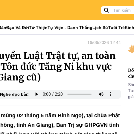
Bản
Đạo Và Đời
Từ Thiện
Tự Viện - Danh Thắng
Lịch Sử
Tuổi Trẻ
Kinh
16/06/2026 12:44
uyền Luật Trật tự, an toàn
 Tôn đức Tăng Ni khu vực
Đồ
Giang cũ)
ch
Sá
Tư
Nghe đọc bài:
gi
Khó
25
VI
 mùng 02 tháng 5 năm Bính Ngọ), tại chùa Phật
ông, tỉnh An Giang), Ban Trị sự GHPGVN tỉnh