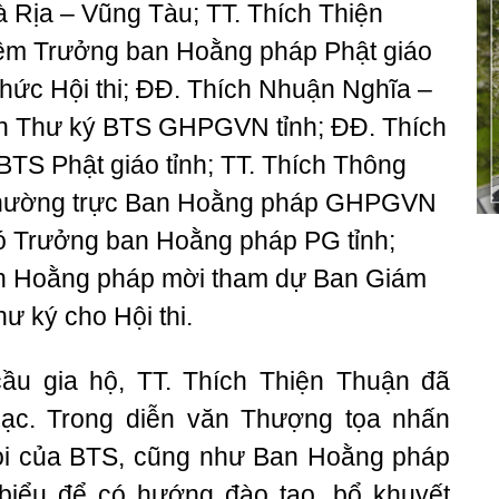
Rịa – Vũng Tàu; TT. Thích Thiện
êm Trưởng ban Hoằng pháp Phật giáo
hức Hội thi; ĐĐ. Thích Nhuận Nghĩa –
h Thư ký BTS GHPGVN tỉnh; ĐĐ. Thích
TS Phật giáo tỉnh; TT. Thích Thông
Thường trực Ban Hoằng pháp GHPGVN
Phó Trưởng ban Hoằng pháp PG tỉnh;
n Hoằng pháp mời tham dự Ban Giám
ư ký cho Hội thi.
ầu gia hộ, TT. Thích Thiện Thuận đã
mạc. Trong diễn văn Thượng tọa nhấn
i của BTS, cũng như Ban Hoằng pháp
 biểu để có hướng đào tạo, bổ khuyết