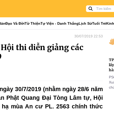
Bản
Đạo Và Đời
Từ Thiện
Tự Viện - Danh Thắng
Lịch Sử
Tuổi Trẻ
Kinh
30/07/2019 22:53
Hội thi diễn giảng các
9
TP
lấ
hà
PS
Xu
chứ
 ngày 30/7/2019 (nhằm ngày 28/6 năm
tôn
Vạn Phật Quang Đại Tòng Lâm tự, Hội
cá
thi
g hạ mùa An cư PL. 2563 chính thức
đi