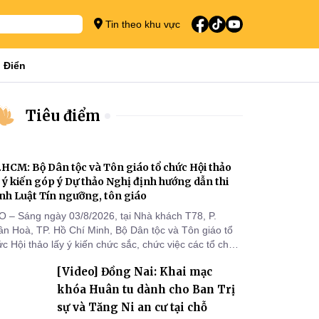
Tin theo khu vực
 Điển
Tiêu điểm
.HCM: Bộ Dân tộc và Tôn giáo tổ chức Hội thảo
y ý kiến góp ý Dự thảo Nghị định hướng dẫn thi
nh Luật Tín ngưỡng, tôn giáo
O – Sáng ngày 03/8/2026, tại Nhà khách T78, P.
ân Hoà, TP. Hồ Chí Minh, Bộ Dân tộc và Tôn giáo tổ
c Hội thảo lấy ý kiến chức sắc, chức việc các tổ chức
 giáo, người đại diện, Ban Quản lý cơ sở tín ngưỡng
[Video] Đồng Nai: Khai mạc
c tỉnh, thành phố khu vực phía Nam nhằm góp ý hoàn
ện hồ sơ Dự thảo Nghị định quy định chi tiết một số
khóa Huân tu dành cho Ban Trị
ều và biện pháp để tổ chức
sự và Tăng Ni an cư tại chỗ