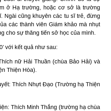
iệm ở Hạ trường, hoặc cơ sở là trường
ĩ. Ngài cũng khuyên các tu sĩ trẻ, đừng
 của các thành viên Giám khảo mà nhụt
ang cho sự thăng tiến sở học của mình.
30’ với kết quả như sau:
 Thích nữ Hải Thuần (chùa Bảo Hải) và
ện Thiện Hòa).
huyết: Thích Nhựt Đạo (Trường hạ Thiện
iện: Thích Minh Thắng (trường hạ chùa