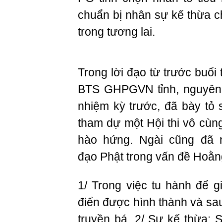
chuẩn bị nhân sự kế thừa 
trong tương lai.
Trong lời đạo từ trước buổi
BTS GHPGVN tỉnh, nguyên
nhiệm kỳ trước, đã bày tỏ
tham dự một Hội thi vô cù
hào hứng. Ngài cũng đã n
đạo Phật trong vấn đề Hoằn
1/ Trong việc tu hành để 
điển được hình thành và sau
truyền bá. 2/ Sự kế thừa: