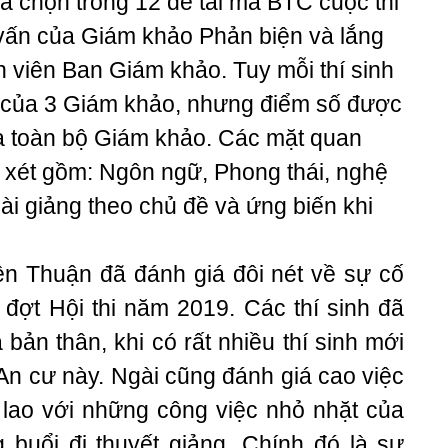
 đã chọn trong 12 đề tài mà BTC cuộc thi
t vấn của Giám khảo Phản biện và lắng
 viên Ban Giám khảo. Tuy mỗi thí sinh
 của 3 Giám khảo, nhưng điểm số được
a toàn bộ Giám khảo. Các mặt quan
xét gồm: Ngôn ngữ, Phong thái, nghệ
 bài giảng theo chủ đề và ứng biến khi
iện Thuận đã đánh giá đôi nét về sự cố
 đợt Hội thi năm 2019. Các thí sinh đã
bản thân, khi có rất nhiều thí sinh mới
An cư này. Ngài cũng đánh giá cao việc
 lao với những công việc nhỏ nhặt của
 buổi đi thuyết giảng. Chính đó là sự