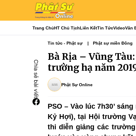
Trang Chủ
HT Chủ Tịch
Liên Kết
Tin Tức
Video
Văn 
Tin tức - Phật sự
Phật sự miền Đông
Bà Rịa – Vũng Tàu: 
trường hạ năm 201
Phật Sự Online
PSO – Vào lúc 7h30’ sáng
Kỷ Hợi), tại Hội trường 
thi diễn giảng các trườn