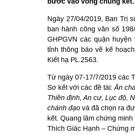
bước vào vòng chung kết.
Ngày 27/04/2019, Ban Trị 
ban hành công văn số 198
GHPGVN các quận huyện v
tỉnh thông báo về kế hoạch
Kiết hạ PL.2563.
Từ ngày 07-17/7/2019 các Tr
Sơ kết với các đề tài:
Ăn chay
Thiền định, An cư, Lục độ, 
chánh đạo
và đã chọn ra đư
kết. ​​​
Quang lâm chứng minh v
Thích Giác Hạnh – Chứng min