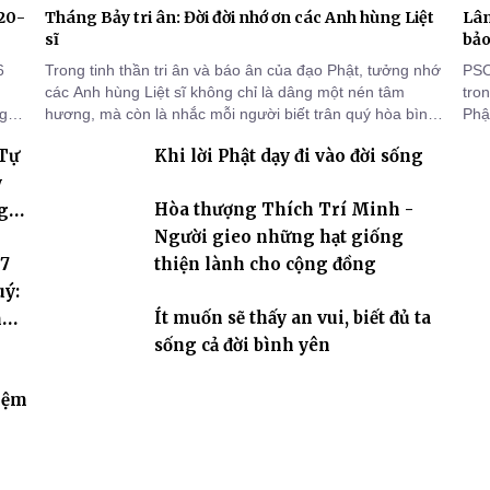
920-
Tháng Bảy tri ân: Đời đời nhớ ơn các Anh hùng Liệt
Lâm
sĩ
bảo
6
Trong tinh thần tri ân và báo ân của đạo Phật, tưởng nhớ
PSO
các Anh hùng Liệt sĩ không chỉ là dâng một nén tâm
tro
ng
hương, mà còn là nhắc mỗi người biết trân quý hòa bình,
Phật
sống thiện lành và có trách nhiệm với quê hương, đất
chù
 Tự
Khi lời Phật dạy đi vào đời sống
nước.
chứ
y
Hòa thượng Thích Trí Minh -
g
Người gieo những hạt giống
 7
thiện lành cho cộng đồng
uý:
Ít muốn sẽ thấy an vui, biết đủ ta
hóa
sống cả đời bình yên
iệm