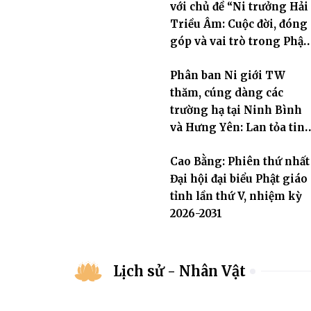
với chủ đề “Ni trưởng Hải
Triều Âm: Cuộc đời, đóng
góp và vai trò trong Phật
giáo Việt Nam đương đại”
Phân ban Ni giới TW
thăm, cúng dàng các
trường hạ tại Ninh Bình
và Hưng Yên: Lan tỏa tin
thần hộ trì Tam bảo
Cao Bằng: Phiên thứ nhất
Đại hội đại biểu Phật giáo
tỉnh lần thứ V, nhiệm kỳ
2026-2031
Lịch sử - Nhân Vật