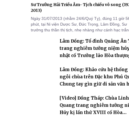
Sư Trưởng Hải Triều Âm- Tịch chiếu vô song (1
2013)
Ngày 31/07/2013 (nhằm 24/6/Quý Tỵ), đúng 11 giờ 5
phút, tại Ni viện Dược Sư, Đức Trọng, Lâm Đồng, Sư
trưởng thu thần thị tịch, nhẹ nhàng như cánh hạc trắ
bay về Tây phương, trụ thế 94 tuổi đời, 60 hạ lạp.
Lâm Đồng: Tổ đình Quảng Ân
trang nghiêm tưởng niệm hú
nhật cố Trưởng lão Hòa thượn
khai sơn Thích Hồng Ân
Lâm Đồng: Khảo cứu hệ thống
ngôi chùa trên Đặc khu Phú Q
Chung tay gìn giữ di sản văn 
Phật giáo nơi biển đảo
[Video] Đồng Tháp: Chùa Linh
Quang trang nghiêm tưởng n
Húy kị lần thứ XVIII cố Hòa
thượng Thích Nhuận Hiền