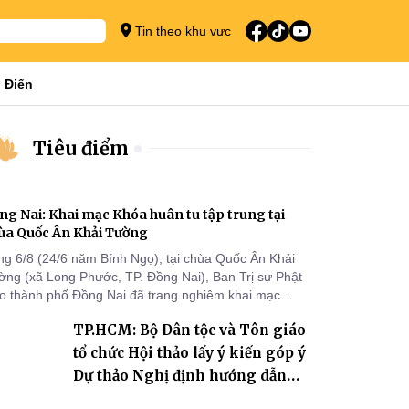
Tin theo khu vực
 Điển
Tiêu điểm
ng Nai: Khai mạc Khóa huân tu tập trung tại
ùa Quốc Ân Khải Tường
ng 6/8 (24/6 năm Bính Ngọ), tại chùa Quốc Ân Khải
ờng (xã Long Phước, TP. Đồng Nai), Ban Trị sự Phật
áo thành phố Đồng Nai đã trang nghiêm khai mạc
a huân tu tập trung trong mùa An cư kiết hạ Phật lịch
TP.HCM: Bộ Dân tộc và Tôn giáo
70 dành cho chư Tăng hành giả an cư tại chỗ khu vực
I, VIII và trường hạ chùa Quốc Ân Khải Tường.
tổ chức Hội thảo lấy ý kiến góp ý
Dự thảo Nghị định hướng dẫn
thi hành Luật Tín ngưỡng, tôn