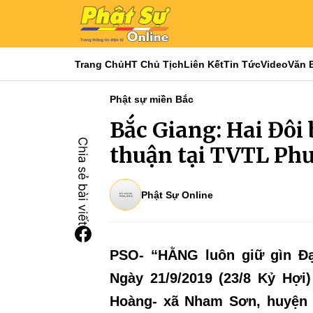
Trang Chủ
HT Chủ Tịch
Liên Kết
Tin Tức
Video
Văn 
Phật sự miền Bắc
Bắc Giang: Hai Đôi
thuận tại TVTL Ph
Phật Sự Online
PSO- “HẰNG luôn giữ gìn Đạ
Ngày 21/9/2019 (23/8 Kỷ Hợi
Hoàng- xã Nham Sơn, huyện Y