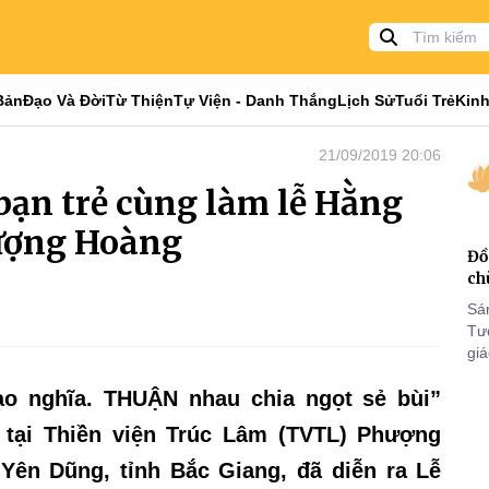
Bản
Đạo Và Đời
Từ Thiện
Tự Viện - Danh Thắng
Lịch Sử
Tuổi Trẻ
Kinh
21/09/2019 20:06
 bạn trẻ cùng làm lễ Hằng
ượng Hoàng
Đồ
ch
Sá
Tư
gi
Khó
o nghĩa. THUẬN nhau chia ngọt sẻ bùi”
25
VI
) tại Thiền viện Trúc Lâm (TVTL) Phượng
ên Dũng, tỉnh Bắc Giang, đã diễn ra Lễ