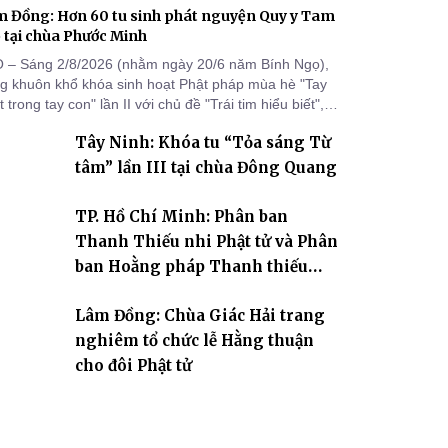
 Đồng: Hơn 60 tu sinh phát nguyện Quy y Tam
 tại chùa Phước Minh
 – Sáng 2/8/2026 (nhằm ngày 20/6 năm Bính Ngọ),
ng khuôn khổ khóa sinh hoạt Phật pháp mùa hè "Tay
 trong tay con" lần II với chủ đề "Trái tim hiểu biết",
a Phước Minh (xã Hàm Kiệm) đã trang nghiêm tổ
Tây Ninh: Khóa tu “Tỏa sáng Từ
c lễ phát nguyện quy y Tam bảo cho hơn 60 tu sinh.
tâm” lần III tại chùa Đông Quang
TP. Hồ Chí Minh: Phân ban
Thanh Thiếu nhi Phật tử và Phân
ban Hoằng pháp Thanh thiếu
niên TƯ tổng kết công tác Phật sự
Lâm Đồng: Chùa Giác Hải trang
nhiệm kỳ IX (2022 – 2027)
nghiêm tổ chức lễ Hằng thuận
cho đôi Phật tử