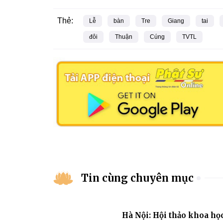
Thẻ:
Lễ
bàn
Tre
Giang
tai
đôi
Thuận
Cúng
TVTL
Tin cùng chuyên mục
Hà Nội: Hội thảo khoa họ