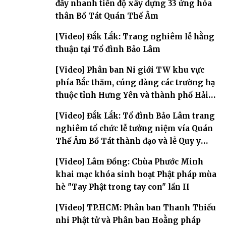
đẩy nhanh tiến độ xây dựng 33 ứng hóa
thân Bồ Tát Quán Thế Âm
[Video] Đắk Lắk: Trang nghiêm lễ hằng
thuận tại Tổ đình Bảo Lâm
[Video] Phân ban Ni giới TW khu vực
phía Bắc thăm, cúng dàng các trường hạ
thuộc tỉnh Hưng Yên và thành phố Hải
Phòng
[Video] Đắk Lắk: Tổ đình Bảo Lâm trang
nghiêm tổ chức lễ tưởng niệm vía Quán
Thế Âm Bồ Tát thành đạo và lễ Quy y
Tam bảo
[Video] Lâm Đồng: Chùa Phước Minh
khai mạc khóa sinh hoạt Phật pháp mùa
hè "Tay Phật trong tay con" lần II
[Video] TP.HCM: Phân ban Thanh Thiếu
nhi Phật tử và Phân ban Hoằng pháp