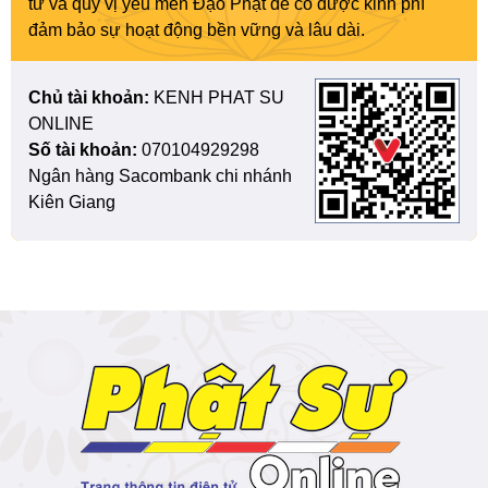
tử và quý vị yêu mến Đạo Phật để có được kinh phí
đảm bảo sự hoạt động bền vững và lâu dài.
Chủ tài khoản:
KENH PHAT SU
ONLINE
Số tài khoản:
070104929298
Ngân hàng Sacombank chi nhánh
Kiên Giang