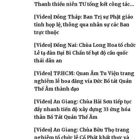
Thanh thiếu niên TƯ tổng kết công tác
Phật sự nhiệm kỳ IX (2022 – 2027)
[Video] Đồng Tháp: Ban Trị sự Phật giáo
tỉnh họp lệ, thông qua nhân sự các Ban
trực thuộc
[Video] Đồng Nai: Chùa Long Hoa tổ chức
Lễ tạ đàn Đại Bi Chẩn tế bạt độ cầu quốc
thái dân an
[Video] TP.HCM: Quan Âm Tu Viện trang
nghiêm lễ hoa đăng vía Đức Bồ tát Quán
Thế Âm thành đạo
[Video] An Giang: Chùa Hải Sơn tiếp tục
đẩy nhanh tiến độ xây dựng 33 ứng hóa
thân Bồ Tát Quán Thế Âm
[Video] An Giang: Chùa Bửu Thọ trang
nghiêm tổ chức lễ Cổ Phật khất thực và