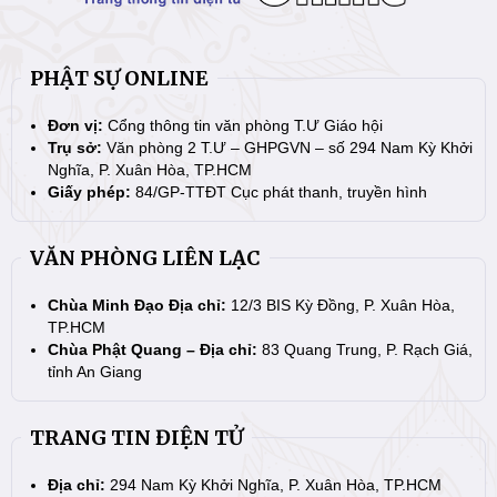
PHẬT SỰ ONLINE
Đơn vị:
Cổng thông tin văn phòng T.Ư Giáo hội
Trụ sở:
Văn phòng 2 T.Ư – GHPGVN – số 294 Nam Kỳ Khởi
Nghĩa, P. Xuân Hòa, TP.HCM
Giấy phép:
84/GP-TTĐT Cục phát thanh, truyền hình
VĂN PHÒNG LIÊN LẠC
Chùa Minh Đạo Địa chỉ:
12/3 BIS Kỳ Đồng, P. Xuân Hòa,
TP.HCM
Chùa Phật Quang – Địa chỉ:
83 Quang Trung, P. Rạch Giá,
tỉnh An Giang
TRANG TIN ĐIỆN TỬ
Địa chỉ:
294 Nam Kỳ Khởi Nghĩa, P. Xuân Hòa, TP.HCM