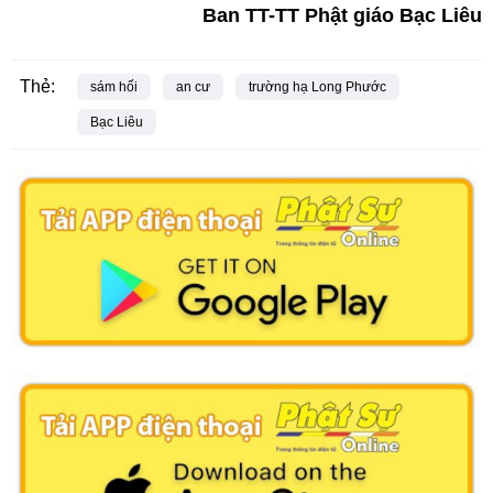
Ban TT-TT Phật giáo Bạc Liêu
Thẻ:
sám hối
an cư
trường hạ Long Phước
Bạc Liêu