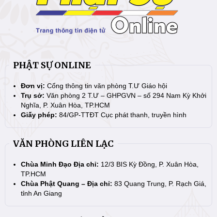
PHẬT SỰ ONLINE
Đơn vị:
Cổng thông tin văn phòng T.Ư Giáo hội
Trụ sở:
Văn phòng 2 T.Ư – GHPGVN – số 294 Nam Kỳ Khởi
Nghĩa, P. Xuân Hòa, TP.HCM
Giấy phép:
84/GP-TTĐT Cục phát thanh, truyền hình
VĂN PHÒNG LIÊN LẠC
Chùa Minh Đạo Địa chỉ:
12/3 BIS Kỳ Đồng, P. Xuân Hòa,
TP.HCM
Chùa Phật Quang – Địa chỉ:
83 Quang Trung, P. Rạch Giá,
tỉnh An Giang