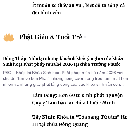
Ít muốn sẽ thấy an vui, biết đủ ta sống cả
đời bình yên
Phật Giáo & Tuổi Trẻ
Đồng Tháp: Nhìn lại những khoảnh khắc ý nghĩa của khóa
Sinh hoạt Phật pháp mùa hè 2026 tại chùa Trường Phước
PSO – Khép lại Khóa Sinh hoạt Phật pháp mùa hè năm 2026 với
chủ đề “Em về bên Phật”, những tiếng cười trong trẻo, ánh mắt hồn
nhiên và những giây phút lắng đọng của các khóa sinh vẫn còn
đọng lại dưới mái chùa Trường Phước (xã Tân Hương, tỉnh Đồng
Lâm Đồng: Hơn 60 tu sinh phát nguyện
Tháp). Những tuần tu học ngắn ngủi nhưng đã trở thành hành
trang quý báu, gieo những hạt giống thiện l
Quy y Tam bảo tại chùa Phước Minh
Tây Ninh: Khóa tu “Tỏa sáng Từ tâm” lần
III tại chùa Đông Quang