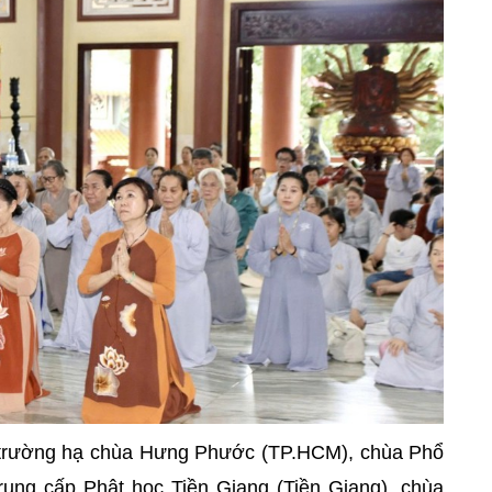
 trường hạ chùa Hưng Phước (TP.HCM), chùa Phổ
ung cấp Phật học Tiền Giang (Tiền Giang), chùa