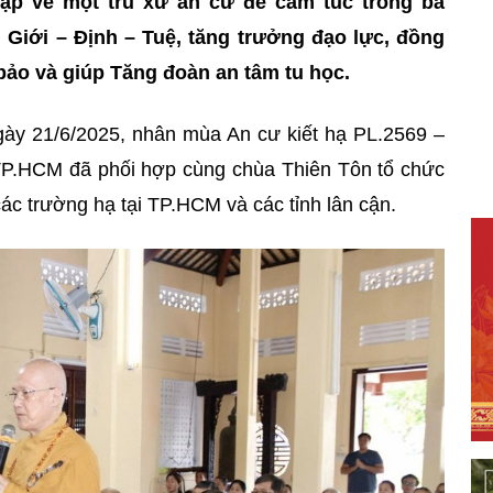
ập về một trú xứ an cư để cấm túc trong ba
i Giới – Định – Tuệ, tăng trưởng đạo lực, đồng
m bảo và giúp Tăng đoàn an tâm tu học.
gày 21/6/2025, nhân mùa An cư kiết hạ PL.2569 –
P.HCM đã phối hợp cùng chùa Thiên Tôn tổ chức
c trường hạ tại TP.HCM và các tỉnh lân cận.