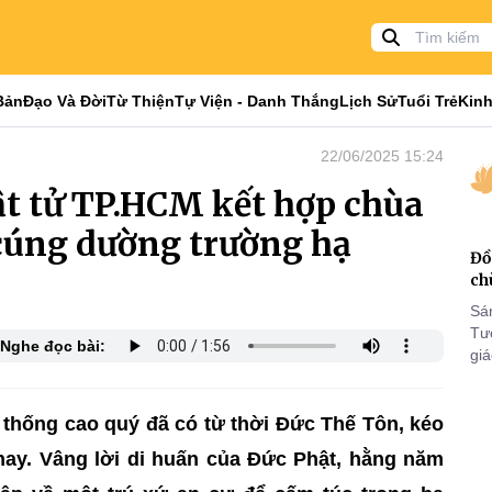
Bản
Đạo Và Đời
Từ Thiện
Tự Viện - Danh Thắng
Lịch Sử
Tuổi Trẻ
Kinh
22/06/2025 15:24
t tử TP.HCM kết hợp chùa
cúng dường trường hạ
Đồ
ch
Sá
Tư
Nghe đọc bài:
gi
Khó
25
VI
n thống cao quý đã có từ thời Đức Thế Tôn, kéo
nay. Vâng lời di huấn của Đức Phật, hằng năm