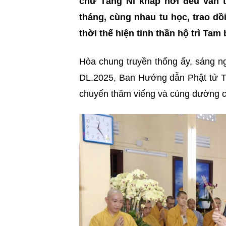
chư Tăng Ni khắp nơi đều vân t
tháng, cùng nhau tu học, trao dồ
thời thể hiện tinh thần hộ trì Ta
Hòa chung truyền thống ấy, sáng n
DL.2025, Ban Hướng dẫn Phật tử T
chuyến thăm viếng và cúng dường cá