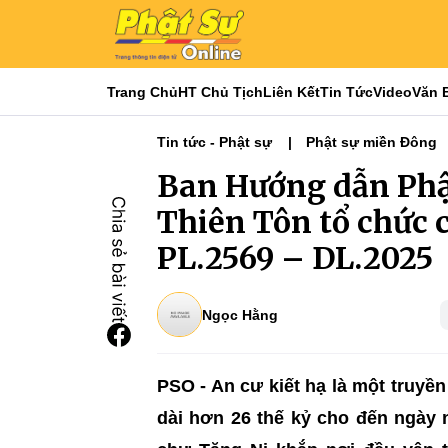
Trang Chủ
HT Chủ Tịch
Liên Kết
Tin Tức
Video
Văn 
Tin tức - Phật sự
Phật sự miền Đông
Ban Hướng dẫn Phậ
Thiên Tôn tổ chức 
PL.2569 – DL.2025
Ngọc Hằng
PSO - An cư kiết hạ là một truyề
dài hơn 26 thế kỷ cho đến ngày 