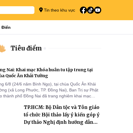
Tin theo khu vực
 Điển
Tiêu điểm
ng Nai: Khai mạc Khóa huân tu tập trung tại
ùa Quốc Ân Khải Tường
ng 6/8 (24/6 năm Bính Ngọ), tại chùa Quốc Ân Khải
ờng (xã Long Phước, TP. Đồng Nai), Ban Trị sự Phật
áo thành phố Đồng Nai đã trang nghiêm khai mạc
a huân tu tập trung trong mùa An cư kiết hạ Phật lịch
TP.HCM: Bộ Dân tộc và Tôn giáo
70 dành cho chư Tăng hành giả an cư tại chỗ khu vực
I, VIII và trường hạ chùa Quốc Ân Khải Tường.
tổ chức Hội thảo lấy ý kiến góp ý
Dự thảo Nghị định hướng dẫn
thi hành Luật Tín ngưỡng, tôn