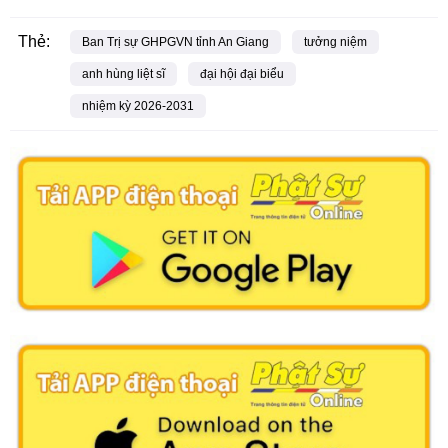
Thẻ:
Ban Trị sự GHPGVN tỉnh An Giang
tưởng niệm
anh hùng liệt sĩ
đại hội đại biểu
nhiệm kỳ 2026-2031