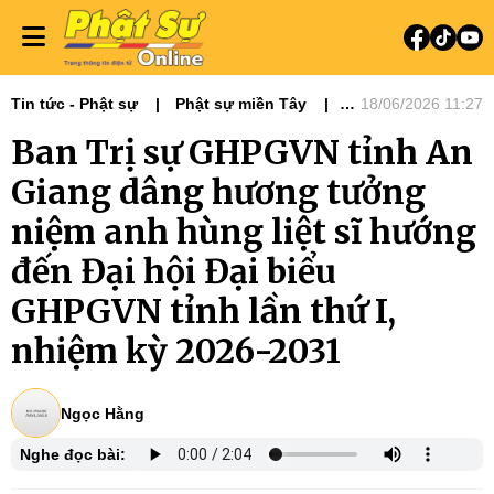
Tin tức - Phật sự
Phật sự miền Tây
18/06/2026 11:27
Lịch sử - Nhân vật
Ban Trị sự GHPGVN tỉnh An
Đại hội Phật giáo tỉnh thành - NK 2026-
2031
Giang dâng hương tưởng
niệm anh hùng liệt sĩ hướng
đến Đại hội Đại biểu
GHPGVN tỉnh lần thứ I,
nhiệm kỳ 2026-2031
Ngọc Hằng
Nghe đọc bài: