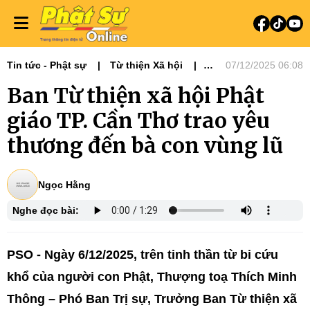
Tin tức - Phật sự
Từ thiện Xã hội
07/12/2025 06:08
Phật sự miền Trung
Ni giới
Ban Từ thiện xã hội Phật
Tin Tức Hoạt Động
Từ Thiện Xã Hội
giáo TP. Cần Thơ trao yêu
thương đến bà con vùng lũ
Ngọc Hằng
Nghe đọc bài:
PSO - Ngày 6/12/2025, trên tinh thần từ bi cứu
khổ của người con Phật, Thượng toạ Thích Minh
Thông – Phó Ban Trị sự, Trưởng Ban Từ thiện xã