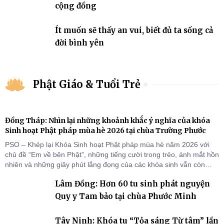
cộng đồng
Ít muốn sẽ thấy an vui, biết đủ ta sống cả
đời bình yên
Phật Giáo & Tuổi Trẻ
Đồng Tháp: Nhìn lại những khoảnh khắc ý nghĩa của khóa
Sinh hoạt Phật pháp mùa hè 2026 tại chùa Trường Phước
PSO – Khép lại Khóa Sinh hoạt Phật pháp mùa hè năm 2026 với
chủ đề “Em về bên Phật”, những tiếng cười trong trẻo, ánh mắt hồn
nhiên và những giây phút lắng đọng của các khóa sinh vẫn còn
đọng lại dưới mái chùa Trường Phước (xã Tân Hương, tỉnh Đồng
Lâm Đồng: Hơn 60 tu sinh phát nguyện
Tháp). Những tuần tu học ngắn ngủi nhưng đã trở thành hành
trang quý báu, gieo những hạt giống thiện l
Quy y Tam bảo tại chùa Phước Minh
Tây Ninh: Khóa tu “Tỏa sáng Từ tâm” lần