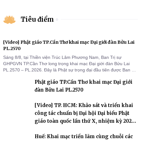
Tiêu điểm
[Video] Phật giáo TP.Cần Thơ khai mạc Đại giới đàn Bửu Lai
PL.2570
Sáng 8/8, tại Thiền viện Trúc Lâm Phương Nam, Ban Trị sự
GHPGVN TP.Cần Thơ long trọng khai mạc Đại giới đàn Bửu Lai
PL.2570 – PL.2026. Đây là Phật sự trọng đại đầu tiên được Ban Trị
sự triển khai sau thành công của Đại hội Phật giáo thành phố lần
Phật giáo TP.Cần Thơ khai mạc Đại giới
thứ I, thể hiện sự quan tâm đối với công tác truyền giới, đào tạo
Tăng tài và tiếp nối mạng mạch Tăng-g
đàn Bửu Lai PL.2570
[Video] TP. HCM: Khảo sát và triển khai
công tác chuẩn bị Đại hội Đại biểu Phật
giáo toàn quốc lần thứ X, nhiệm kỳ 2026-
2031
Huế: Khai mạc triển lãm cùng chuỗi các