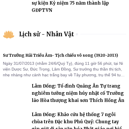
sự kiện Kỷ niệm 75 năm thành lập
GĐPTVN
Lịch sử - Nhân Vật
Sư Trưởng Hải Triều Âm- Tịch chiếu vô song (1920-2013)
Ngày 31/07/2013 (nhằm 24/6/Quý Tỵ), đúng 11 giờ 56 phút, tại Ni
viện Dược Sư, Đức Trọng, Lâm Đồng, Sư trưởng thu thần thị tịch,
nhẹ nhàng như cánh hạc trắng bay về Tây phương, trụ thế 94 tuổi
đời, 60 hạ lạp.
Lâm Đồng: Tổ đình Quảng Ân Tự trang
nghiêm tưởng niệm húy nhật cố Trưởng
lão Hòa thượng khai sơn Thích Hồng Ân
Lâm Đồng: Khảo cứu hệ thống 7 ngôi
chùa trên Đặc khu Phú Quý: Chung tay
gìn giữ di sản văn hóa Phật giáo nơi biển