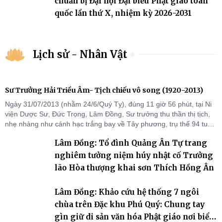
chuẩn bị Đại hội Đại biểu Phật giáo toàn
quốc lần thứ X, nhiệm kỳ 2026-2031
Lịch sử - Nhân Vật
Sư Trưởng Hải Triều Âm- Tịch chiếu vô song (1920-2013)
Ngày 31/07/2013 (nhằm 24/6/Quý Tỵ), đúng 11 giờ 56 phút, tại Ni
viện Dược Sư, Đức Trọng, Lâm Đồng, Sư trưởng thu thần thị tịch,
nhẹ nhàng như cánh hạc trắng bay về Tây phương, trụ thế 94 tuổi
đời, 60 hạ lạp.
Lâm Đồng: Tổ đình Quảng Ân Tự trang
nghiêm tưởng niệm húy nhật cố Trưởng
lão Hòa thượng khai sơn Thích Hồng Ân
Lâm Đồng: Khảo cứu hệ thống 7 ngôi
chùa trên Đặc khu Phú Quý: Chung tay
gìn giữ di sản văn hóa Phật giáo nơi biển