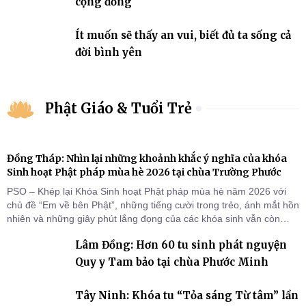
cộng đồng
Ít muốn sẽ thấy an vui, biết đủ ta sống cả
đời bình yên
Phật Giáo & Tuổi Trẻ
Đồng Tháp: Nhìn lại những khoảnh khắc ý nghĩa của khóa
Sinh hoạt Phật pháp mùa hè 2026 tại chùa Trường Phước
PSO – Khép lại Khóa Sinh hoạt Phật pháp mùa hè năm 2026 với
chủ đề “Em về bên Phật”, những tiếng cười trong trẻo, ánh mắt hồn
nhiên và những giây phút lắng đọng của các khóa sinh vẫn còn
đọng lại dưới mái chùa Trường Phước (xã Tân Hương, tỉnh Đồng
Lâm Đồng: Hơn 60 tu sinh phát nguyện
Tháp). Những tuần tu học ngắn ngủi nhưng đã trở thành hành
trang quý báu, gieo những hạt giống thiện l
Quy y Tam bảo tại chùa Phước Minh
Tây Ninh: Khóa tu “Tỏa sáng Từ tâm” lần