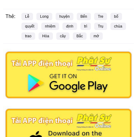
Thẻ:
Lễ
Long
huyện
Bến
Tre
bố
quyết
nhiệm
định
trì
Trụ
chùa
trao
Hòa
cây
Bắc
mở