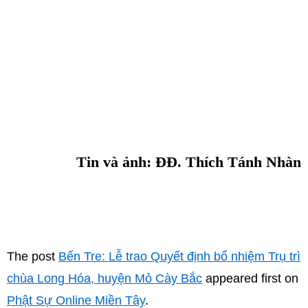
Tin và ảnh: ĐĐ. Thích Tánh Nhàn
The post
Bến Tre: Lễ trao Quyết định bổ nhiệm Trụ trì
chùa Long Hóa, huyện Mỏ Cày Bắc
appeared first on
Phật Sự Online Miền Tây
.