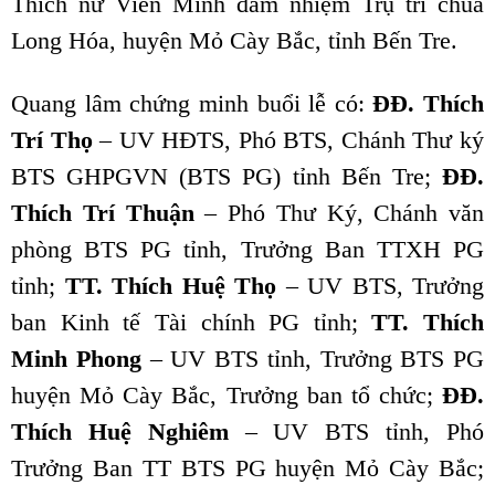
Thích nữ Viên Minh đảm nhiệm Trụ trì chùa
Long Hóa, huyện Mỏ Cày Bắc, tỉnh Bến Tre.
Quang lâm chứng minh buổi lễ có:
ĐĐ. Thích
Trí Thọ
– UV HĐTS, Phó BTS, Chánh Thư ký
BTS GHPGVN (BTS PG) tỉnh Bến Tre;
ĐĐ.
Thích Trí Thuận
– Phó Thư Ký, Chánh văn
phòng BTS PG tỉnh, Trưởng Ban TTXH PG
tỉnh;
TT. Thích Huệ Thọ
– UV BTS, Trưởng
ban Kinh tế Tài chính PG tỉnh;
TT. Thích
Minh Phong
– UV BTS tỉnh, Trưởng BTS PG
huyện Mỏ Cày Bắc, Trưởng ban tổ chức;
ĐĐ.
Thích Huệ Nghiêm
– UV BTS tỉnh, Phó
Trưởng Ban TT BTS PG huyện Mỏ Cày Bắc;