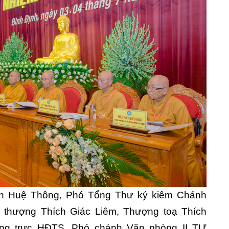
ch Huệ Thông, Phó Tổng Thư ký kiêm Chánh
thượng Thích Giác Liêm, Thượng toạ Thích
g trực HĐTS, Phó chánh Văn phòng II TƯ