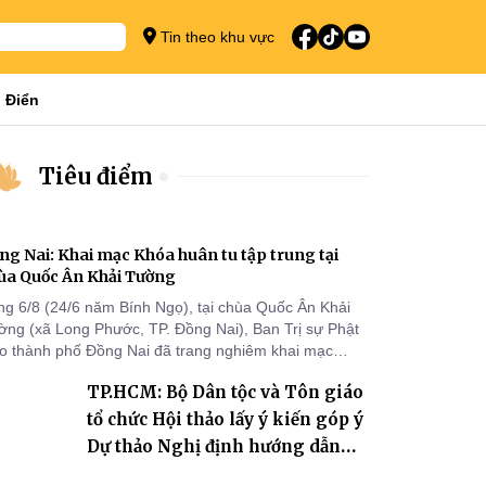
Tin theo khu vực
 Điển
Tiêu điểm
ng Nai: Khai mạc Khóa huân tu tập trung tại
ùa Quốc Ân Khải Tường
ng 6/8 (24/6 năm Bính Ngọ), tại chùa Quốc Ân Khải
ờng (xã Long Phước, TP. Đồng Nai), Ban Trị sự Phật
áo thành phố Đồng Nai đã trang nghiêm khai mạc
a huân tu tập trung trong mùa An cư kiết hạ Phật lịch
TP.HCM: Bộ Dân tộc và Tôn giáo
70 dành cho chư Tăng hành giả an cư tại chỗ khu vực
I, VIII và trường hạ chùa Quốc Ân Khải Tường.
tổ chức Hội thảo lấy ý kiến góp ý
Dự thảo Nghị định hướng dẫn
thi hành Luật Tín ngưỡng, tôn