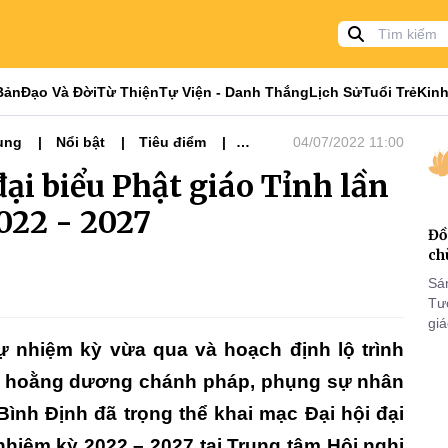
Bản
Đạo Và Đời
Từ Thiện
Tự Viện - Danh Thắng
Lịch Sử
Tuổi Trẻ
Kinh
ung
Nổi bật
Tiêu điểm
04/07/2022 11:00
đại biểu Phật giáo Tỉnh lần
022 - 2027
Đồ
ch
Sá
Tư
gi
Khó
ự nhiệm kỳ vừa qua và hoạch định lộ trình
25
p hoằng dương chánh pháp, phụng sự nhân
VI
ình Định đã trọng thể khai mạc Đại hội đại
, nhiệm kỳ 2022 – 2027 tại Trung tâm Hội nghị