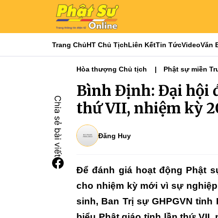
Trang Chủ
HT Chủ Tịch
Liên Kết
Tin Tức
Video
Văn 
Hòa thượng Chủ tịch
Phật sự miền Tr
Đại hội Phật giáo các tỉnh - thành
Bình Định: Đại hội 
thứ VII, nhiệm kỳ 2
Đăng Huy
Để đánh giá hoạt động Phật s
cho nhiệm kỳ mới vì sự nghiệ
sinh, Ban Trị sự GHPGVN tỉnh B
biểu Phật giáo tỉnh lần thứ VII