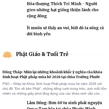
Hòa thượng Thích Trí Minh - Người
gieo những hạt giống thiện lành cho
cộng đồng
Ít muốn sẽ thấy an vui, biết đủ ta sống cả
đời bình yên
Phật Giáo & Tuổi Trẻ
Đồng Tháp: Nhìn lại những khoảnh khắc ý nghĩa của khóa
Sinh hoạt Phật pháp mùa hè 2026 tại chùa Trường Phước
PSO – Khép lại Khóa Sinh hoạt Phật pháp mùa hè năm 2026 với
chủ đề “Em về bên Phật”, những tiếng cười trong trẻo, ánh mắt hồn
nhiên và những giây phút lắng đọng của các khóa sinh vẫn còn
đọng lại dưới mái chùa Trường Phước (xã Tân Hương, tỉnh Đồng
Lâm Đồng: Hơn 60 tu sinh phát nguyện
Tháp). Những tuần tu học ngắn ngủi nhưng đã trở thành hành
trang quý báu, gieo những hạt giống thiện l
Quy y Tam bảo tại chùa Phước Minh