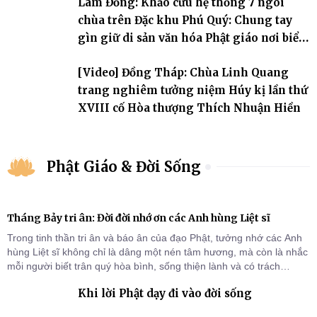
Lâm Đồng: Khảo cứu hệ thống 7 ngôi
chùa trên Đặc khu Phú Quý: Chung tay
gìn giữ di sản văn hóa Phật giáo nơi biển
đảo
[Video] Đồng Tháp: Chùa Linh Quang
trang nghiêm tưởng niệm Húy kị lần thứ
XVIII cố Hòa thượng Thích Nhuận Hiền
Phật Giáo & Đời Sống
Tháng Bảy tri ân: Đời đời nhớ ơn các Anh hùng Liệt sĩ
Trong tinh thần tri ân và báo ân của đạo Phật, tưởng nhớ các Anh
hùng Liệt sĩ không chỉ là dâng một nén tâm hương, mà còn là nhắc
mỗi người biết trân quý hòa bình, sống thiện lành và có trách
nhiệm với quê hương, đất nước.
Khi lời Phật dạy đi vào đời sống