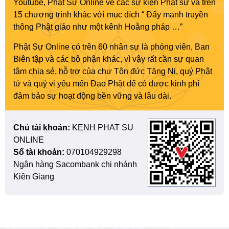
Youtube, Phật Sự Online về các sự kiện Phật sự và trên
15 chương trình khác với mục đích “ Đẩy mạnh truyền
thông Phật giáo như một kênh Hoằng pháp …”
Phật Sự Online có trên 60 nhân sự là phóng viên, Ban
Biên tập và các bộ phận khác, vì vậy rất cần sự quan
tâm chia sẻ, hỗ trợ của chư Tôn đức Tăng Ni, quý Phật
tử và quý vị yêu mến Đạo Phật để có được kinh phí
đảm bảo sự hoạt động bền vững và lâu dài.
Chủ tài khoản:
KENH PHAT SU
ONLINE
Số tài khoản:
070104929298
Ngân hàng Sacombank chi nhánh
Kiên Giang