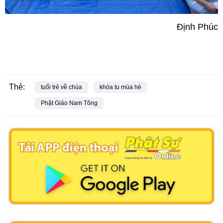
Định Phúc
Thẻ:
tuổi trẻ về chùa
khóa tu mùa hè
Phật Giáo Nam Tông