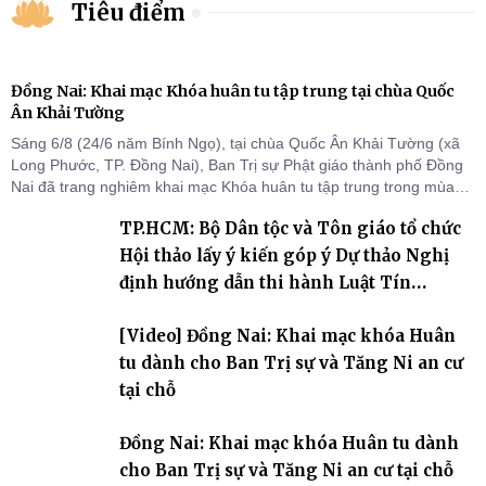
Tiêu điểm
Đồng Nai: Khai mạc Khóa huân tu tập trung tại chùa Quốc
Ân Khải Tường
Sáng 6/8 (24/6 năm Bính Ngọ), tại chùa Quốc Ân Khải Tường (xã
Long Phước, TP. Đồng Nai), Ban Trị sự Phật giáo thành phố Đồng
Nai đã trang nghiêm khai mạc Khóa huân tu tập trung trong mùa
An cư kiết hạ Phật lịch 2570 dành cho chư Tăng hành giả an cư tại
TP.HCM: Bộ Dân tộc và Tôn giáo tổ chức
chỗ khu vực VII, VIII và trường hạ chùa Quốc Ân Khải Tường.
Hội thảo lấy ý kiến góp ý Dự thảo Nghị
định hướng dẫn thi hành Luật Tín
ngưỡng, tôn giáo
[Video] Đồng Nai: Khai mạc khóa Huân
tu dành cho Ban Trị sự và Tăng Ni an cư
tại chỗ
Đồng Nai: Khai mạc khóa Huân tu dành
cho Ban Trị sự và Tăng Ni an cư tại chỗ