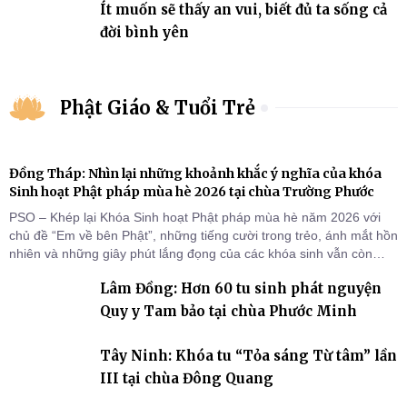
Ít muốn sẽ thấy an vui, biết đủ ta sống cả
đời bình yên
Phật Giáo & Tuổi Trẻ
Đồng Tháp: Nhìn lại những khoảnh khắc ý nghĩa của khóa
Sinh hoạt Phật pháp mùa hè 2026 tại chùa Trường Phước
PSO – Khép lại Khóa Sinh hoạt Phật pháp mùa hè năm 2026 với
chủ đề “Em về bên Phật”, những tiếng cười trong trẻo, ánh mắt hồn
nhiên và những giây phút lắng đọng của các khóa sinh vẫn còn
đọng lại dưới mái chùa Trường Phước (xã Tân Hương, tỉnh Đồng
Lâm Đồng: Hơn 60 tu sinh phát nguyện
Tháp). Những tuần tu học ngắn ngủi nhưng đã trở thành hành
trang quý báu, gieo những hạt giống thiện l
Quy y Tam bảo tại chùa Phước Minh
Tây Ninh: Khóa tu “Tỏa sáng Từ tâm” lần
III tại chùa Đông Quang