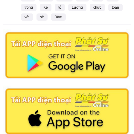
trong
Kè
tổ
Lương
chức
toàn
với
sẻ
Đàm