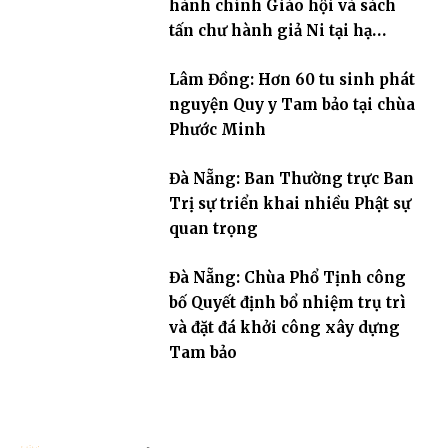
hành chính Giáo hội và sách
tấn chư hành giả Ni tại hạ
trường an cư Phân ban Ni giới
Lâm Đồng: Hơn 60 tu sinh phát
tỉnh
nguyện Quy y Tam bảo tại chùa
Phước Minh
Đà Nẵng: Ban Thường trực Ban
Trị sự triển khai nhiều Phật sự
quan trọng
Đà Nẵng: Chùa Phổ Tịnh công
bố Quyết định bổ nhiệm trụ trì
và đặt đá khởi công xây dựng
Tam bảo