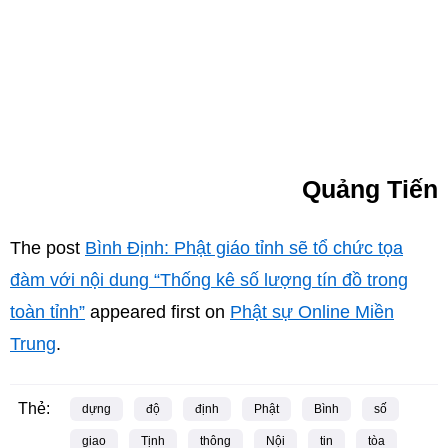
Quảng Tiến
The post
Bình Định: Phật giáo tỉnh sẽ tổ chức tọa
đàm với nội dung “Thống kê số lượng tín đồ trong
toàn tỉnh”
appeared first on
Phật sự Online Miền
Trung
.
Thẻ:
dựng
độ
định
Phật
Bình
số
giao
Tịnh
thông
Nội
tin
tòa