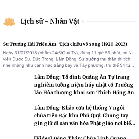
Lịch sử - Nhân Vật
Sư Trưởng Hải Triều Âm- Tịch chiếu vô song (1920-2013)
Ngày 31/07/2013 (nhằm 24/6/Quý Tỵ), đúng 11 giờ 56 phút, tại Ni
viện Dược Sư, Đức Trọng, Lâm Đồng, Sư trưởng thu thần thị tịch,
nhẹ nhàng như cánh hạc trắng bay về Tây phương, trụ thế 94 tuổi
đời, 60 hạ lạp.
Lâm Đồng: Tổ đình Quảng Ân Tự trang
nghiêm tưởng niệm húy nhật cố Trưởng
lão Hòa thượng khai sơn Thích Hồng Ân
Lâm Đồng: Khảo cứu hệ thống 7 ngôi
chùa trên Đặc khu Phú Quý: Chung tay
gìn giữ di sản văn hóa Phật giáo nơi biển
đảo
[Video] Đồng Tháp: Chùa Linh Quang