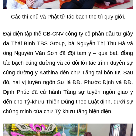
Các thí chủ và Phật tử tác bạch thọ trì quy giới.
Đại diện tập thể CB-CNV công ty cổ phần đầu tư giày
da Thái Bình TBS Group, bà Nguyễn Thị Thu Hà và
ông Nguyễn Văn Sơn đã đội tam y – quả bát, đồng
tác bạch cúng dường và có đôi lời tác trình duyên sự
cúng dường y Kaṭhina đến chư Tăng tại bổn tự. Sau
đó, hai vị tuyên ngôn Sư là ĐĐ. Phước Định và ĐĐ.
Định Phúc đã cử hành Tăng sự tuyên ngôn giao y
đến cho Tỳ-khưu Thiện Dũng theo Luật định, dưới sự
chứng minh của chư Tỳ-khưu-tăng hiện diện.