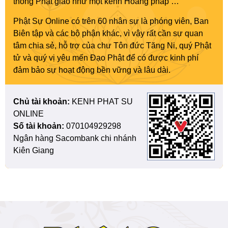
thông Phật giáo như một kênh Hoằng pháp …”
Phật Sự Online có trên 60 nhân sự là phóng viên, Ban
Biên tập và các bộ phận khác, vì vậy rất cần sự quan
tâm chia sẻ, hỗ trợ của chư Tôn đức Tăng Ni, quý Phật
tử và quý vị yêu mến Đạo Phật để có được kinh phí
đảm bảo sự hoạt động bền vững và lâu dài.
Chủ tài khoản:
KENH PHAT SU
ONLINE
Số tài khoản:
070104929298
Ngân hàng Sacombank chi nhánh
Kiên Giang