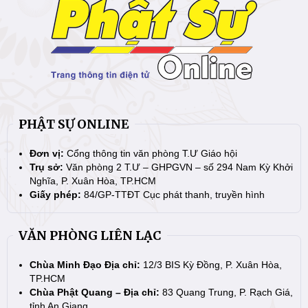
PHẬT SỰ ONLINE
Đơn vị:
Cổng thông tin văn phòng T.Ư Giáo hội
Trụ sở:
Văn phòng 2 T.Ư – GHPGVN – số 294 Nam Kỳ Khởi
Nghĩa, P. Xuân Hòa, TP.HCM
Giấy phép:
84/GP-TTĐT Cục phát thanh, truyền hình
VĂN PHÒNG LIÊN LẠC
Chùa Minh Đạo Địa chỉ:
12/3 BIS Kỳ Đồng, P. Xuân Hòa,
TP.HCM
Chùa Phật Quang – Địa chỉ:
83 Quang Trung, P. Rạch Giá,
tỉnh An Giang