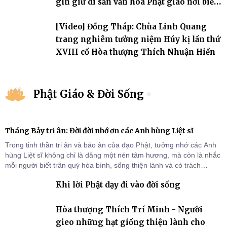
gìn giữ di sản văn hóa Phật giáo nơi biển
đảo
[Video] Đồng Tháp: Chùa Linh Quang
trang nghiêm tưởng niệm Húy kị lần thứ
XVIII cố Hòa thượng Thích Nhuận Hiền
Phật Giáo & Đời Sống
Tháng Bảy tri ân: Đời đời nhớ ơn các Anh hùng Liệt sĩ
Trong tinh thần tri ân và báo ân của đạo Phật, tưởng nhớ các Anh
hùng Liệt sĩ không chỉ là dâng một nén tâm hương, mà còn là nhắc
mỗi người biết trân quý hòa bình, sống thiện lành và có trách
nhiệm với quê hương, đất nước.
Khi lời Phật dạy đi vào đời sống
Hòa thượng Thích Trí Minh - Người
gieo những hạt giống thiện lành cho