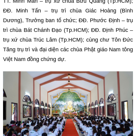
TT. Minh Mẫn – trụ xứ chùa Bửu Quang (Tp.HCM);
ĐĐ. Minh Tấn – trụ trì chùa Giác Hoàng (Bình
Dương), Trưởng ban tổ chức; ĐĐ. Phước Định – trụ
trì chùa Bát Chánh Đạo (Tp.HCM); ĐĐ. Định Phúc –
trụ xứ chùa Trúc Lâm (Tp.HCM); cùng chư Tôn Đức
Tăng trụ trì và đại diện các chùa Phật giáo Nam tông
Việt Nam đồng chứng dự.