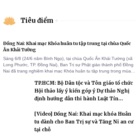
Tiêu điểm
Đồng Nai: Khai mạc Khóa huân tu tập trung tại chùa Quốc
Ân Khải Tường
Sáng 6/8 (24/6 năm Bính Ngọ), tại chùa Quốc Ân Khải Tường (xã
Long Phước, TP. Đồng Nai), Ban Trị sự Phật giáo thành phố Đồng
Nai đã trang nghiêm khai mạc Khóa huân tu tập trung trong mùa
An cư kiết hạ Phật lịch 2570 dành cho chư Tăng hành giả an cư tại
TP.HCM: Bộ Dân tộc và Tôn giáo tổ chức
chỗ khu vực VII, VIII và trường hạ chùa Quốc Ân Khải Tường.
Hội thảo lấy ý kiến góp ý Dự thảo Nghị
định hướng dẫn thi hành Luật Tín
ngưỡng, tôn giáo
[Video] Đồng Nai: Khai mạc khóa Huân
tu dành cho Ban Trị sự và Tăng Ni an cư
tại chỗ