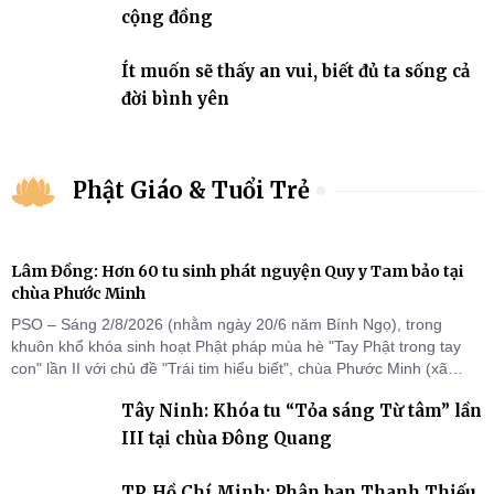
cộng đồng
Ít muốn sẽ thấy an vui, biết đủ ta sống cả
đời bình yên
Phật Giáo & Tuổi Trẻ
Lâm Đồng: Hơn 60 tu sinh phát nguyện Quy y Tam bảo tại
chùa Phước Minh
PSO – Sáng 2/8/2026 (nhằm ngày 20/6 năm Bính Ngọ), trong
khuôn khổ khóa sinh hoạt Phật pháp mùa hè "Tay Phật trong tay
con" lần II với chủ đề "Trái tim hiểu biết", chùa Phước Minh (xã
Hàm Kiệm) đã trang nghiêm tổ chức lễ phát nguyện quy y Tam bảo
Tây Ninh: Khóa tu “Tỏa sáng Từ tâm” lần
cho hơn 60 tu sinh.
III tại chùa Đông Quang
TP. Hồ Chí Minh: Phân ban Thanh Thiếu