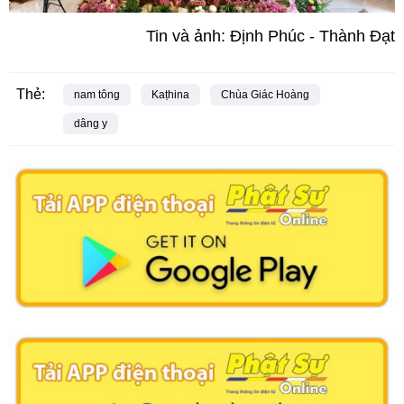
Tin và ảnh: Định Phúc - Thành Đạt
Thẻ:
nam tông
Kaṭhina
Chùa Giác Hoàng
dâng y