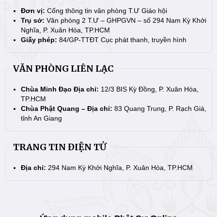
Đơn vị:
Cổng thông tin văn phòng T.Ư Giáo hội
Trụ sở:
Văn phòng 2 T.Ư – GHPGVN – số 294 Nam Kỳ Khởi
Nghĩa, P. Xuân Hòa, TP.HCM
Giấy phép:
84/GP-TTĐT Cục phát thanh, truyền hình
VĂN PHÒNG LIÊN LẠC
Chùa Minh Đạo Địa chỉ:
12/3 BIS Kỳ Đồng, P. Xuân Hòa,
TP.HCM
Chùa Phật Quang – Địa chỉ:
83 Quang Trung, P. Rạch Giá,
tỉnh An Giang
TRANG TIN ĐIỆN TỬ
Địa chỉ:
294 Nam Kỳ Khởi Nghĩa, P. Xuân Hòa, TP.HCM