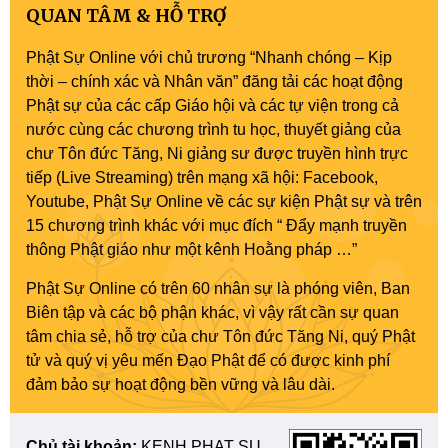
QUAN TÂM & HỖ TRỢ
Phật Sự Online với chủ trương “Nhanh chóng – Kịp
thời – chính xác và Nhân văn” đăng tải các hoạt động
Phật sự của các cấp Giáo hội và các tự viện trong cả
nước cùng các chương trình tu học, thuyết giảng của
chư Tôn đức Tăng, Ni giảng sư được truyền hình trực
tiếp (Live Streaming) trên mạng xã hội: Facebook,
Youtube, Phật Sự Online về các sự kiện Phật sự và trên
15 chương trình khác với mục đích “ Đẩy mạnh truyền
thông Phật giáo như một kênh Hoằng pháp …”
Phật Sự Online có trên 60 nhân sự là phóng viên, Ban
Biên tập và các bộ phận khác, vì vậy rất cần sự quan
tâm chia sẻ, hỗ trợ của chư Tôn đức Tăng Ni, quý Phật
tử và quý vị yêu mến Đạo Phật để có được kinh phí
đảm bảo sự hoạt động bền vững và lâu dài.
Chủ tài khoản:
KENH PHAT SU