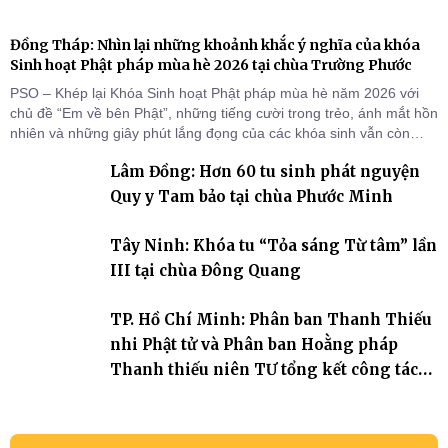
Đồng Tháp: Nhìn lại những khoảnh khắc ý nghĩa của khóa
Sinh hoạt Phật pháp mùa hè 2026 tại chùa Trường Phước
PSO – Khép lại Khóa Sinh hoạt Phật pháp mùa hè năm 2026 với
chủ đề “Em về bên Phật”, những tiếng cười trong trẻo, ánh mắt hồn
nhiên và những giây phút lắng đọng của các khóa sinh vẫn còn
đọng lại dưới mái chùa Trường Phước (xã Tân Hương, tỉnh Đồng
Lâm Đồng: Hơn 60 tu sinh phát nguyện
Tháp). Những tuần tu học ngắn ngủi nhưng đã trở thành hành
trang quý báu, gieo những hạt giống thiện l
Quy y Tam bảo tại chùa Phước Minh
Tây Ninh: Khóa tu “Tỏa sáng Từ tâm” lần
III tại chùa Đông Quang
TP. Hồ Chí Minh: Phân ban Thanh Thiếu
nhi Phật tử và Phân ban Hoằng pháp
Thanh thiếu niên TƯ tổng kết công tác
Phật sự nhiệm kỳ IX (2022 – 2027)