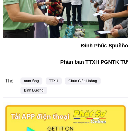
Định Phúc Spuñño
Phân ban TTXH PGNTK TƯ
Thẻ:
nam tông
TTXH
Chùa Giác Hoàng
Bình Dương