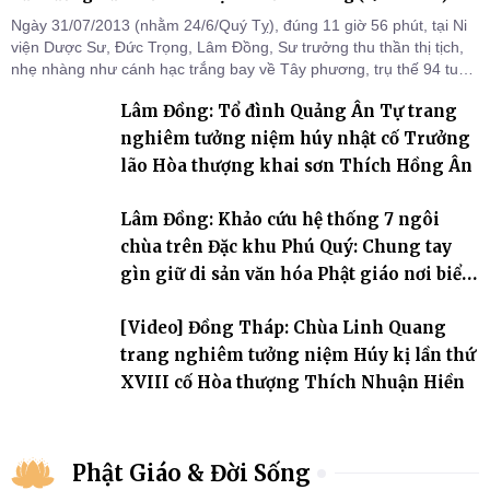
Ngày 31/07/2013 (nhằm 24/6/Quý Tỵ), đúng 11 giờ 56 phút, tại Ni
viện Dược Sư, Đức Trọng, Lâm Đồng, Sư trưởng thu thần thị tịch,
nhẹ nhàng như cánh hạc trắng bay về Tây phương, trụ thế 94 tuổi
đời, 60 hạ lạp.
Lâm Đồng: Tổ đình Quảng Ân Tự trang
nghiêm tưởng niệm húy nhật cố Trưởng
lão Hòa thượng khai sơn Thích Hồng Ân
Lâm Đồng: Khảo cứu hệ thống 7 ngôi
chùa trên Đặc khu Phú Quý: Chung tay
gìn giữ di sản văn hóa Phật giáo nơi biển
đảo
[Video] Đồng Tháp: Chùa Linh Quang
trang nghiêm tưởng niệm Húy kị lần thứ
XVIII cố Hòa thượng Thích Nhuận Hiền
Phật Giáo & Đời Sống