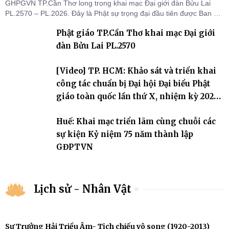
GHPGVN TP.Cần Thơ long trọng khai mạc Đại giới đàn Bửu Lai
PL.2570 – PL.2026. Đây là Phật sự trọng đại đầu tiên được Ban Trị
sự triển khai sau thành công của Đại hội Phật giáo thành phố lần
Phật giáo TP.Cần Thơ khai mạc Đại giới
thứ I, thể hiện sự quan tâm đối với công tác truyền giới, đào tạo
Tăng tài và tiếp nối mạng mạch Tăng-g
đàn Bửu Lai PL.2570
[Video] TP. HCM: Khảo sát và triển khai
công tác chuẩn bị Đại hội Đại biểu Phật
giáo toàn quốc lần thứ X, nhiệm kỳ 2026-
2031
Huế: Khai mạc triển lãm cùng chuỗi các
sự kiện Kỷ niệm 75 năm thành lập
GĐPTVN
Lịch sử - Nhân Vật
Sư Trưởng Hải Triều Âm- Tịch chiếu vô song (1920-2013)