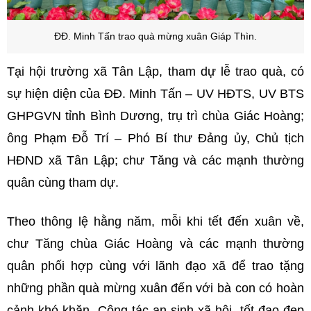
ĐĐ. Minh Tấn trao quà mừng xuân Giáp Thìn.
Tại hội trường xã Tân Lập, tham dự lễ trao quà, có
sự hiện diện của ĐĐ. Minh Tấn – UV HĐTS, UV BTS
GHPGVN tỉnh Bình Dương, trụ trì chùa Giác Hoàng;
ông Phạm Đỗ Trí – Phó Bí thư Đảng ủy, Chủ tịch
HĐND xã Tân Lập; chư Tăng và các mạnh thường
quân cùng tham dự.
Theo thông lệ hằng năm, mỗi khi tết đến xuân về,
chư Tăng chùa Giác Hoàng và các mạnh thường
quân phối hợp cùng với lãnh đạo xã để trao tặng
những phần quà mừng xuân đến với bà con có hoàn
cảnh khó khăn. Công tác an sinh xã hội, tốt đạo đẹp