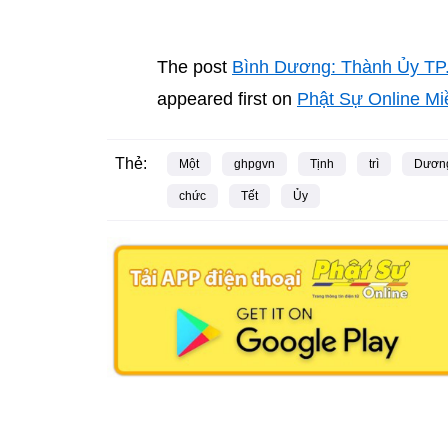
The post
Bình Dương: Thành Ủy TP.
appeared first on
Phật Sự Online M
Thẻ:
Một
ghpgvn
Tịnh
trì
Dươn
chức
Tết
Ủy