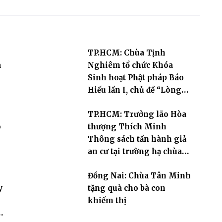
TP.HCM: Chùa Tịnh
a
Nghiêm tổ chức Khóa
Sinh hoạt Phật pháp Báo
Hiếu lần I, chủ đề “Lòng
Biết Ơn”
TP.HCM: Trưởng lão Hòa
o
thượng Thích Minh
Thông sách tấn hành giả
an cư tại trường hạ chùa
Đại Giác
Đồng Nai: Chùa Tân Minh
y
tặng quà cho bà con
khiếm thị