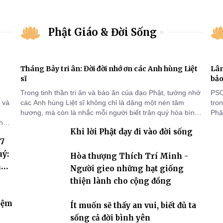
Phật Giáo & Đời Sống
Tháng Bảy tri ân: Đời đời nhớ ơn các Anh hùng Liệt
Lâm
sĩ
bảo
Trong tinh thần tri ân và báo ân của đạo Phật, tưởng nhớ
PSO
 và
các Anh hùng Liệt sĩ không chỉ là dâng một nén tâm
tro
hương, mà còn là nhắc mỗi người biết trân quý hòa bình,
Phật
thứ
sống thiện lành và có trách nhiệm với quê hương, đất
chù
Khi lời Phật dạy đi vào đời sống
ng
nước.
chứ
 7
c
uý:
Hòa thượng Thích Trí Minh -
hóa
Người gieo những hạt giống
thiện lành cho cộng đồng
iệm
Ít muốn sẽ thấy an vui, biết đủ ta
sống cả đời bình yên