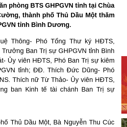
ến Văn phòng BTS GHPGVN tỉnh tại Chùa
ường, thành phố Thủ Dầu Một thăm
GHPGVN tỉnh Bình Dương.
uệ Thông- Phó Tổng Thư ký HĐTS,
Trưởng Ban Trị sự GHPGVN tỉnh Bình
- Ủy viên HĐTS, Phó Ban Trị sự kiêm
PGVN tỉnh; ĐĐ. Thích Đức Dũng- Phó
. Thích nữ Từ Thảo- Ủy viên HĐTS,
ng ban Kinh tế tài chánh Ban Trị sự
ố Thủ Dầu Một, Bà Nguyễn Thu Cúc