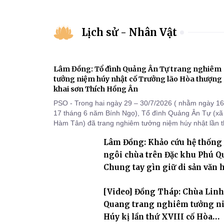
có hoàn cảnh khó khăn
Lịch sử - Nhân Vật
Lâm Đồng: Tổ đình Quảng Ân Tự trang nghiêm
tưởng niệm húy nhật cố Trưởng lão Hòa thượng
khai sơn Thích Hồng Ân
PSO - Trong hai ngày 29 – 30/7/2026 ( nhằm ngày 16
17 tháng 6 năm Bính Ngọ), Tổ đình Quảng Ân Tự (xã
Hàm Tân) đã trang nghiêm tưởng niệm húy nhật lần 
48 tưởng niệm cố Trưởng lão Hòa thượng thượng Hồ
Lâm Đồng: Khảo cứu hệ thống
hạ Ân – bậc khai sơn Tổ đình Quảng Ân. Chư Tôn đứ
Tăng Ni, môn đồ pháp quyến cùng đông đảo thiện tín
ngôi chùa trên Đặc khu Phú Q
Phật tử đã đồng vân tập về đạo tràng, th
Chung tay gìn giữ di sản văn 
Phật giáo nơi biển đảo
[Video] Đồng Tháp: Chùa Linh
Quang trang nghiêm tưởng n
Húy kị lần thứ XVIII cố Hòa