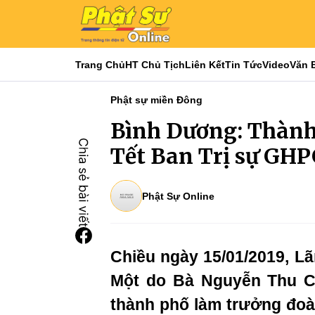
Trang Chủ
HT Chủ Tịch
Liên Kết
Tin Tức
Video
Văn 
Phật sự miền Đông
Bình Dương: Thành
Tết Ban Trị sự GH
Phật Sự Online
Chiều ngày 15/01/2019, Lã
Một do Bà Nguyễn Thu C
thành phố làm trưởng đoa