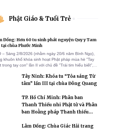
Phật Giáo & Tuổi Trẻ
 Đồng: Hơn 60 tu sinh phát nguyện Quy y Tam
 tại chùa Phước Minh
 – Sáng 2/8/2026 (nhằm ngày 20/6 năm Bính Ngọ),
ng khuôn khổ khóa sinh hoạt Phật pháp mùa hè "Tay
 trong tay con" lần II với chủ đề "Trái tim hiểu biết",
a Phước Minh (xã Hàm Kiệm) đã trang nghiêm tổ
Tây Ninh: Khóa tu “Tỏa sáng Từ
c lễ phát nguyện quy y Tam bảo cho hơn 60 tu sinh.
tâm” lần III tại chùa Đông Quang
TP. Hồ Chí Minh: Phân ban
Thanh Thiếu nhi Phật tử và Phân
ban Hoằng pháp Thanh thiếu
niên TƯ tổng kết công tác Phật sự
Lâm Đồng: Chùa Giác Hải trang
nhiệm kỳ IX (2022 – 2027)