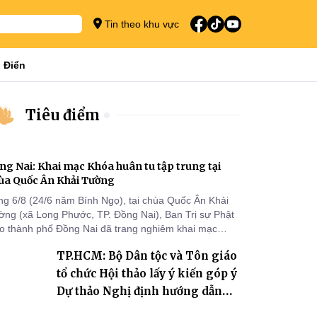
Tin theo khu vực
 Điển
Tiêu điểm
ng Nai: Khai mạc Khóa huân tu tập trung tại
ùa Quốc Ân Khải Tường
ng 6/8 (24/6 năm Bính Ngọ), tại chùa Quốc Ân Khải
ờng (xã Long Phước, TP. Đồng Nai), Ban Trị sự Phật
áo thành phố Đồng Nai đã trang nghiêm khai mạc
a huân tu tập trung trong mùa An cư kiết hạ Phật lịch
TP.HCM: Bộ Dân tộc và Tôn giáo
70 dành cho chư Tăng hành giả an cư tại chỗ khu vực
I, VIII và trường hạ chùa Quốc Ân Khải Tường.
tổ chức Hội thảo lấy ý kiến góp ý
Dự thảo Nghị định hướng dẫn
thi hành Luật Tín ngưỡng, tôn