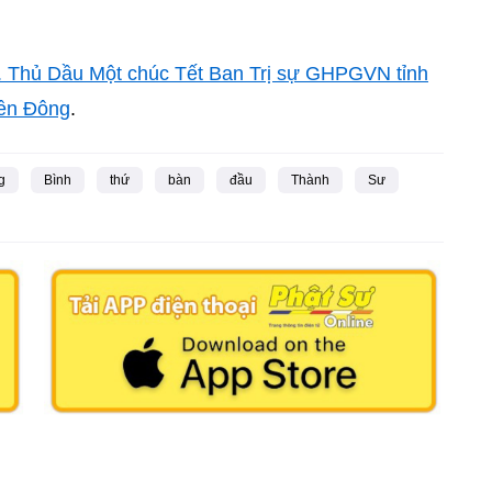
 Thủ Dầu Một chúc Tết Ban Trị sự GHPGVN tỉnh
iền Đông
.
g
Bình
thứ
bàn
đầu
Thành
Sư