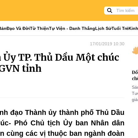
Bản
Đạo Và Đời
Từ Thiện
Tự Viện - Danh Thắng
Lịch Sử
Tuổi Trẻ
Kinh
17/01/2019 10:30
 Ủy TP. Thủ Dầu Một chúc
PGVN tỉnh
Đồ
ch
Sá
Tư
gi
Khó
nh đạo Thành ủy thành phố Thủ Dầu
25
VI
úc- Phó Chủ tịch Ủy ban Nhân dân
̀n cùng các vị thuộc ban ngành đoàn