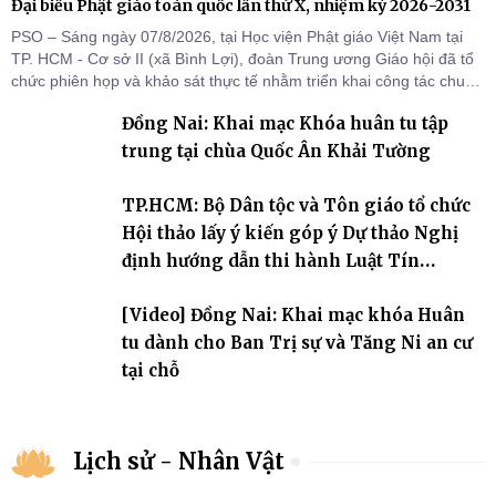
Đại biểu Phật giáo toàn quốc lần thứ X, nhiệm kỳ 2026-2031
PSO – Sáng ngày 07/8/2026, tại Học viện Phật giáo Việt Nam tại
TP. HCM - Cơ sở II (xã Bình Lợi), đoàn Trung ương Giáo hội đã tổ
chức phiên họp và khảo sát thực tế nhằm triển khai công tác chuẩn
bị Đại hội Đại biểu Phật giáo toàn quốc lần thứ X, nhiệm kỳ 2026-
Đồng Nai: Khai mạc Khóa huân tu tập
2031.
trung tại chùa Quốc Ân Khải Tường
TP.HCM: Bộ Dân tộc và Tôn giáo tổ chức
Hội thảo lấy ý kiến góp ý Dự thảo Nghị
định hướng dẫn thi hành Luật Tín
ngưỡng, tôn giáo
[Video] Đồng Nai: Khai mạc khóa Huân
tu dành cho Ban Trị sự và Tăng Ni an cư
tại chỗ
Lịch sử - Nhân Vật