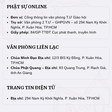
PHẬT SỰ ONLINE
Đơn vị:
Cổng thông tin văn phòng T.Ư Giáo hội
Trụ sở:
Văn phòng 2 T.Ư – GHPGVN – số 294 Nam Kỳ Khởi
Nghĩa, P. Xuân Hòa, TP.HCM
Giấy phép:
84/GP-TTĐT Cục phát thanh, truyền hình
VĂN PHÒNG LIÊN LẠC
Chùa Minh Đạo Địa chỉ:
12/3 BIS Kỳ Đồng, P. Xuân Hòa,
TP.HCM
Chùa Phật Quang – Địa chỉ:
83 Quang Trung, P. Rạch Giá,
tỉnh An Giang
TRANG TIN ĐIỆN TỬ
Địa chỉ:
294 Nam Kỳ Khởi Nghĩa, P. Xuân Hòa, TP.HCM