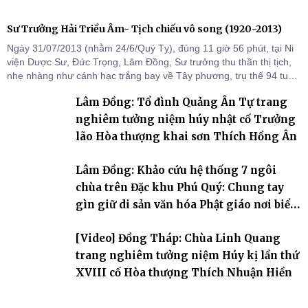
Sư Trưởng Hải Triều Âm- Tịch chiếu vô song (1920-2013)
Ngày 31/07/2013 (nhằm 24/6/Quý Tỵ), đúng 11 giờ 56 phút, tại Ni
viện Dược Sư, Đức Trọng, Lâm Đồng, Sư trưởng thu thần thị tịch,
nhẹ nhàng như cánh hạc trắng bay về Tây phương, trụ thế 94 tuổi
đời, 60 hạ lạp.
Lâm Đồng: Tổ đình Quảng Ân Tự trang
nghiêm tưởng niệm húy nhật cố Trưởng
lão Hòa thượng khai sơn Thích Hồng Ân
Lâm Đồng: Khảo cứu hệ thống 7 ngôi
chùa trên Đặc khu Phú Quý: Chung tay
gìn giữ di sản văn hóa Phật giáo nơi biển
đảo
[Video] Đồng Tháp: Chùa Linh Quang
trang nghiêm tưởng niệm Húy kị lần thứ
XVIII cố Hòa thượng Thích Nhuận Hiền