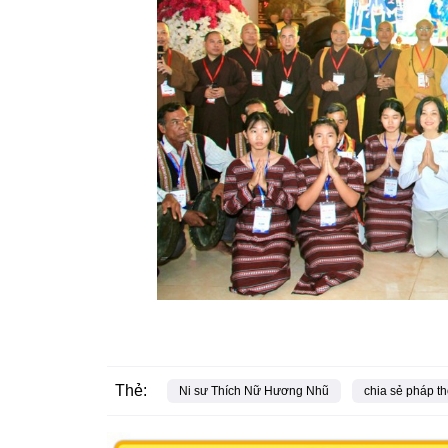
Thẻ:
Ni sư Thích Nữ Hương Nhũ
chia sẻ pháp th