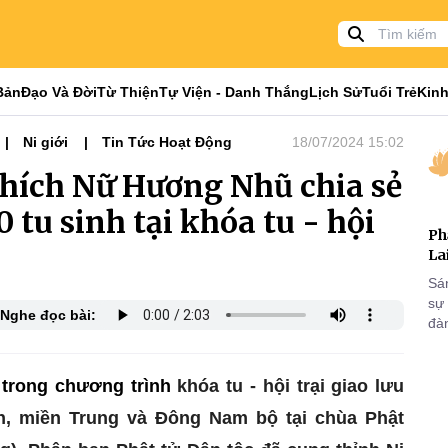
Bản
Đạo Và Đời
Từ Thiện
Tự Viện - Danh Thắng
Lịch Sử
Tuổi Trẻ
Kinh
Ni giới
Tin Tức Hoạt Động
18/07/2024 15:02
Thích Nữ Hương Nhũ chia sẻ
 tu sinh tại khóa tu - hội
Ph
La
Sá
sự
Nghe đọc bài:
đà
 trong chương trình
khóa tu - hội trại giao lưu
n, miền Trung và Đông Nam bộ
tại chùa Phật