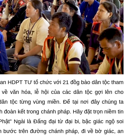
o Ban HDPT TƯ tổ chức với 21 đồg bào dân tộc tham
về văn hóa, lễ hội của các dân tộc gợi lên cho
ân tộc từng vùng miền. Để tại nơi đây chúng ta
nh đoàn kết trong chánh pháp. Hãy đặt trọn niềm tin
hật” Ngài là Đấng đại từ đại bi, bậc giác ngộ soi
nh bước trên đường chánh pháp, đi về bờ giác, an