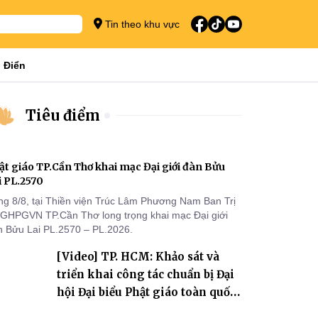
Tin theo khu vực
 Điển
Tiêu điểm
ật giáo TP.Cần Thơ khai mạc Đại giới đàn Bửu
i PL.2570
ng 8/8, tại Thiền viện Trúc Lâm Phương Nam Ban Trị
 GHPGVN TP.Cần Thơ long trọng khai mạc Đại giới
n Bửu Lai PL.2570 – PL.2026.
[Video] TP. HCM: Khảo sát và
triển khai công tác chuẩn bị Đại
hội Đại biểu Phật giáo toàn quốc
lần thứ X, nhiệm kỳ 2026-2031