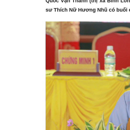
Quốc Vạn Thành (thị xã Bình Lon
sư Thích Nữ Hương Nhũ có buổi ch