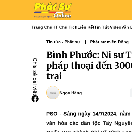
Trang Chủ
HT Chủ Tịch
Liên Kết
Tin Tức
Video
Văn 
Tin tức - Phật sự
Phật sự miền Đông
Bình Phước: Ni sư 
pháp thoại đến 3000
trại
Ngọc Hằng
PSO - Sáng ngày 14/7/2024, nằm
văn hóa các dân tộc Tây Nguyê