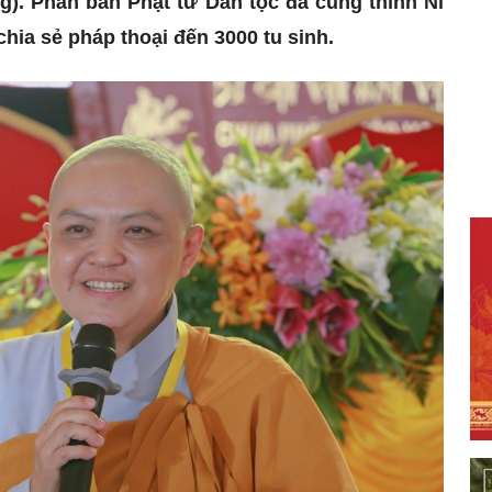
g). Phân ban Phật tử Dân tộc đã cung thỉnh Ni
ia sẻ pháp thoại đến 3000 tu sinh.