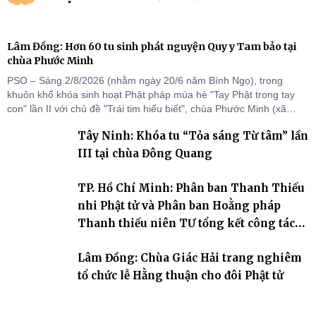
Lâm Đồng: Hơn 60 tu sinh phát nguyện Quy y Tam bảo tại
chùa Phước Minh
PSO – Sáng 2/8/2026 (nhằm ngày 20/6 năm Bính Ngọ), trong
khuôn khổ khóa sinh hoạt Phật pháp mùa hè "Tay Phật trong tay
con" lần II với chủ đề "Trái tim hiểu biết", chùa Phước Minh (xã
Hàm Kiệm) đã trang nghiêm tổ chức lễ phát nguyện quy y Tam bảo
Tây Ninh: Khóa tu “Tỏa sáng Từ tâm” lần
cho hơn 60 tu sinh.
III tại chùa Đông Quang
TP. Hồ Chí Minh: Phân ban Thanh Thiếu
nhi Phật tử và Phân ban Hoằng pháp
Thanh thiếu niên TƯ tổng kết công tác
Phật sự nhiệm kỳ IX (2022 – 2027)
Lâm Đồng: Chùa Giác Hải trang nghiêm
tổ chức lễ Hằng thuận cho đôi Phật tử