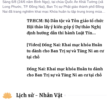
Sáng 6/8 (24/6 năm Bính Ngọ), tại chùa Quốc Ân Khải Tường (xã
Long Phước, TP. Đồng Nai), Ban Trị sự Phật giáo thành phố Đồng
Nai đã trang nghiêm khai mạc Khóa huân tu tập trung trong mùa
An cư kiết hạ Phật lịch 2570 dành cho chư Tăng hành giả an cư tại
TP.HCM: Bộ Dân tộc và Tôn giáo tổ chức
chỗ khu vực VII, VIII và trường hạ chùa Quốc Ân Khải Tường.
Hội thảo lấy ý kiến góp ý Dự thảo Nghị
định hướng dẫn thi hành Luật Tín
ngưỡng, tôn giáo
[Video] Đồng Nai: Khai mạc khóa Huân
tu dành cho Ban Trị sự và Tăng Ni an cư
tại chỗ
Đồng Nai: Khai mạc khóa Huân tu dành
cho Ban Trị sự và Tăng Ni an cư tại chỗ
Lịch sử - Nhân Vật