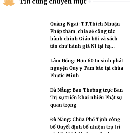
Tin cùng chuyên mục
Quảng Ngãi: TT.Thích Nhuận
Pháp thăm, chia sẻ công tác
hành chính Giáo hội và sách
tấn chư hành giả Ni tại hạ
trường an cư Phân ban Ni giới
Lâm Đồng: Hơn 60 tu sinh phát
tỉnh
nguyện Quy y Tam bảo tại chùa
Phước Minh
Đà Nẵng: Ban Thường trực Ban
Trị sự triển khai nhiều Phật sự
quan trọng
Đà Nẵng: Chùa Phổ Tịnh công
bố Quyết định bổ nhiệm trụ trì