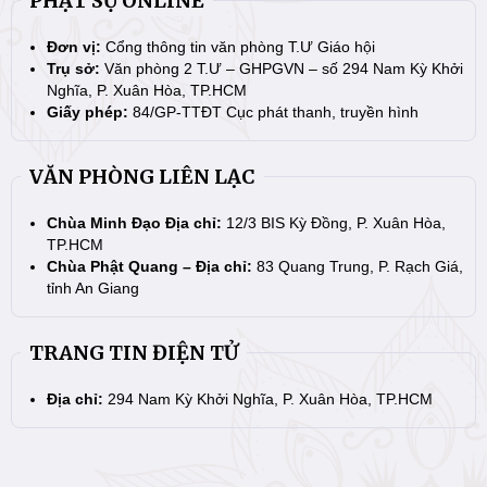
PHẬT SỰ ONLINE
Đơn vị:
Cổng thông tin văn phòng T.Ư Giáo hội
Trụ sở:
Văn phòng 2 T.Ư – GHPGVN – số 294 Nam Kỳ Khởi
Nghĩa, P. Xuân Hòa, TP.HCM
Giấy phép:
84/GP-TTĐT Cục phát thanh, truyền hình
VĂN PHÒNG LIÊN LẠC
Chùa Minh Đạo Địa chỉ:
12/3 BIS Kỳ Đồng, P. Xuân Hòa,
TP.HCM
Chùa Phật Quang – Địa chỉ:
83 Quang Trung, P. Rạch Giá,
tỉnh An Giang
TRANG TIN ĐIỆN TỬ
Địa chỉ:
294 Nam Kỳ Khởi Nghĩa, P. Xuân Hòa, TP.HCM