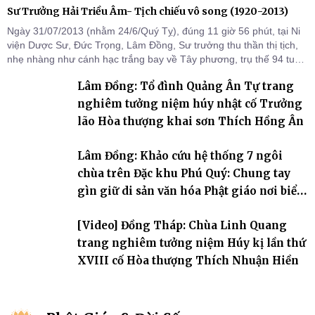
Sư Trưởng Hải Triều Âm- Tịch chiếu vô song (1920-2013)
Ngày 31/07/2013 (nhằm 24/6/Quý Tỵ), đúng 11 giờ 56 phút, tại Ni
viện Dược Sư, Đức Trọng, Lâm Đồng, Sư trưởng thu thần thị tịch,
nhẹ nhàng như cánh hạc trắng bay về Tây phương, trụ thế 94 tuổi
đời, 60 hạ lạp.
Lâm Đồng: Tổ đình Quảng Ân Tự trang
nghiêm tưởng niệm húy nhật cố Trưởng
lão Hòa thượng khai sơn Thích Hồng Ân
Lâm Đồng: Khảo cứu hệ thống 7 ngôi
chùa trên Đặc khu Phú Quý: Chung tay
gìn giữ di sản văn hóa Phật giáo nơi biển
đảo
[Video] Đồng Tháp: Chùa Linh Quang
trang nghiêm tưởng niệm Húy kị lần thứ
XVIII cố Hòa thượng Thích Nhuận Hiền