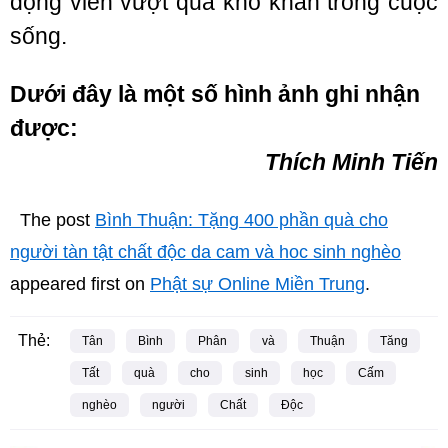
động viên vượt qua khó khăn trong cuộc
sống.
Dưới đây là một số hình ảnh ghi nhận
được:
Thích Minh Tiến
The post
Bình Thuận: Tặng 400 phần quà cho
người tàn tật chất độc da cam và hoc sinh nghèo
appeared first on
Phật sự Online Miền Trung
.
Thẻ:
Tân
Bình
Phân
và
Thuận
Tăng
Tất
quà
cho
sinh
học
Cấm
nghèo
người
Chất
Độc