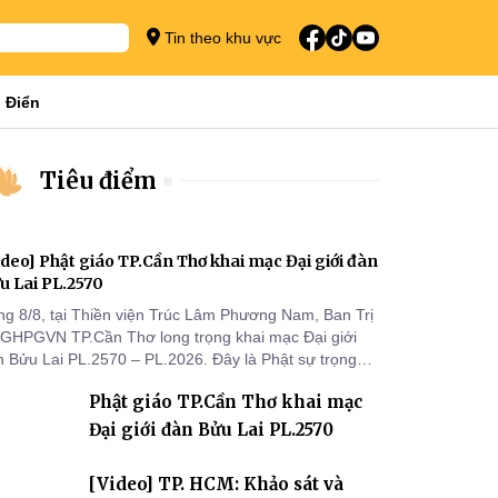
Tin theo khu vực
 Điển
Tiêu điểm
ideo] Phật giáo TP.Cần Thơ khai mạc Đại giới đàn
u Lai PL.2570
ng 8/8, tại Thiền viện Trúc Lâm Phương Nam, Ban Trị
 GHPGVN TP.Cần Thơ long trọng khai mạc Đại giới
n Bửu Lai PL.2570 – PL.2026. Đây là Phật sự trọng
 đầu tiên được Ban Trị sự triển khai sau thành công
Phật giáo TP.Cần Thơ khai mạc
 Đại hội Phật giáo thành phố lần thứ I, thể hiện sự
n tâm đối với công tác truyền giới, đào tạo Tăng tài
Đại giới đàn Bửu Lai PL.2570
 tiếp nối mạng mạch Tăng-g
[Video] TP. HCM: Khảo sát và