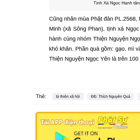
Tịnh Xá Ngọc Hạnh tặn
Cũng nhân mùa Phật đản PL.2568, N
Minh (xã Sông Phan), tịnh xá Ngọc
hành cùng nhóm Thiện Nguyện Ngọc
khó khăn. Phần quà gồm: gạo, mì v
Thiện Nguyện Ngọc Yên là trên 100 
Thẻ:
từ thiện xã hội
ĐĐ. Thích Nguyên Quả