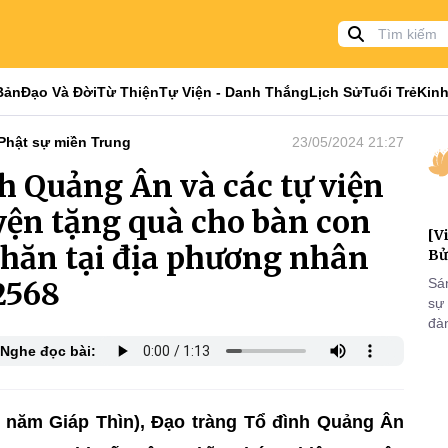
Bản
Đạo Và Đời
Từ Thiện
Tự Viện - Danh Thắng
Lịch Sử
Tuổi Trẻ
Kinh
Phật sự miền Trung
23/05/2024 21:27
h Quảng Ân và các tự viện
yện tặng quà cho bàn con
[V
hăn tại địa phương nhân
Bử
2568
Sá
sự
đà
đại
Nghe đọc bài:
của
qua
và
4 năm Giáp Thìn), Đạo tràng Tổ đình Quảng Ân