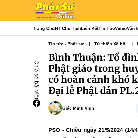
Trang Chủ
HT Chủ Tịch
Liên Kết
Tin Tức
Video
Văn 
Tin tức - Phật sự
Từ thiện Xã hội
Bình Thuận: Tổ đìn
Phật giáo trong hu
có hoàn cảnh khó k
Đại lễ Phật đản PL.
Giác Minh Vĩnh
PSO - Chiều ngày 21/5/2024 (14/