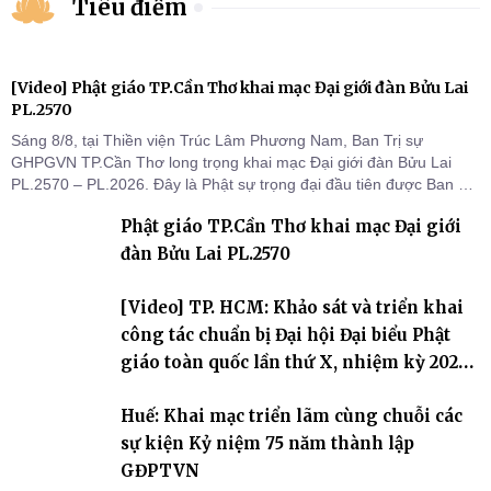
Tiêu điểm
[Video] Phật giáo TP.Cần Thơ khai mạc Đại giới đàn Bửu Lai
PL.2570
Sáng 8/8, tại Thiền viện Trúc Lâm Phương Nam, Ban Trị sự
GHPGVN TP.Cần Thơ long trọng khai mạc Đại giới đàn Bửu Lai
PL.2570 – PL.2026. Đây là Phật sự trọng đại đầu tiên được Ban Trị
sự triển khai sau thành công của Đại hội Phật giáo thành phố lần
Phật giáo TP.Cần Thơ khai mạc Đại giới
thứ I, thể hiện sự quan tâm đối với công tác truyền giới, đào tạo
Tăng tài và tiếp nối mạng mạch Tăng-g
đàn Bửu Lai PL.2570
[Video] TP. HCM: Khảo sát và triển khai
công tác chuẩn bị Đại hội Đại biểu Phật
giáo toàn quốc lần thứ X, nhiệm kỳ 2026-
2031
Huế: Khai mạc triển lãm cùng chuỗi các
sự kiện Kỷ niệm 75 năm thành lập
GĐPTVN