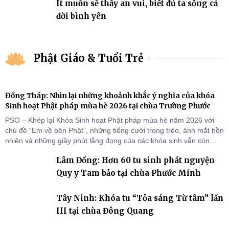
Ít muốn sẽ thấy an vui, biết đủ ta sống cả
đời bình yên
Phật Giáo & Tuổi Trẻ
Đồng Tháp: Nhìn lại những khoảnh khắc ý nghĩa của khóa
Sinh hoạt Phật pháp mùa hè 2026 tại chùa Trường Phước
PSO – Khép lại Khóa Sinh hoạt Phật pháp mùa hè năm 2026 với
chủ đề “Em về bên Phật”, những tiếng cười trong trẻo, ánh mắt hồn
nhiên và những giây phút lắng đọng của các khóa sinh vẫn còn
đọng lại dưới mái chùa Trường Phước (xã Tân Hương, tỉnh Đồng
Lâm Đồng: Hơn 60 tu sinh phát nguyện
Tháp). Những tuần tu học ngắn ngủi nhưng đã trở thành hành
trang quý báu, gieo những hạt giống thiện l
Quy y Tam bảo tại chùa Phước Minh
Tây Ninh: Khóa tu “Tỏa sáng Từ tâm” lần
III tại chùa Đông Quang