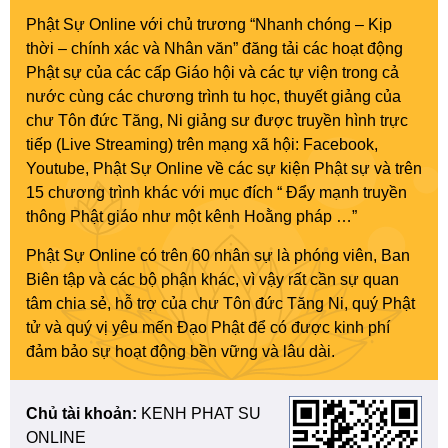
Phật Sự Online với chủ trương “Nhanh chóng – Kịp
thời – chính xác và Nhân văn” đăng tải các hoạt động
Phật sự của các cấp Giáo hội và các tự viện trong cả
nước cùng các chương trình tu học, thuyết giảng của
chư Tôn đức Tăng, Ni giảng sư được truyền hình trực
tiếp (Live Streaming) trên mạng xã hội: Facebook,
Youtube, Phật Sự Online về các sự kiện Phật sự và trên
15 chương trình khác với mục đích “ Đẩy mạnh truyền
thông Phật giáo như một kênh Hoằng pháp …”
Phật Sự Online có trên 60 nhân sự là phóng viên, Ban
Biên tập và các bộ phận khác, vì vậy rất cần sự quan
tâm chia sẻ, hỗ trợ của chư Tôn đức Tăng Ni, quý Phật
tử và quý vị yêu mến Đạo Phật để có được kinh phí
đảm bảo sự hoạt động bền vững và lâu dài.
Chủ tài khoản:
KENH PHAT SU
ONLINE