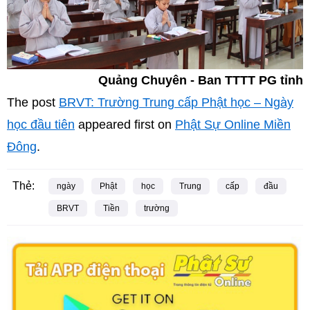
Quảng Chuyên - Ban TTTT PG tỉnh
The post
BRVT: Trường Trung cấp Phật học – Ngày
học đầu tiên
appeared first on
Phật Sự Online Miền
Đông
.
Thẻ:
ngày
Phật
học
Trung
cấp
đầu
BRVT
Tiền
trường