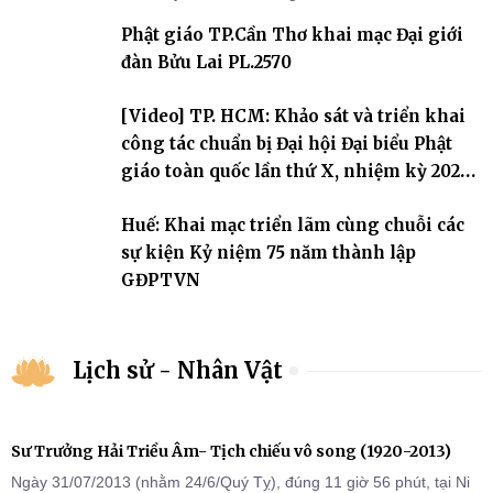
sự triển khai sau thành công của Đại hội Phật giáo thành phố lần
Phật giáo TP.Cần Thơ khai mạc Đại giới
thứ I, thể hiện sự quan tâm đối với công tác truyền giới, đào tạo
Tăng tài và tiếp nối mạng mạch Tăng-g
đàn Bửu Lai PL.2570
[Video] TP. HCM: Khảo sát và triển khai
công tác chuẩn bị Đại hội Đại biểu Phật
giáo toàn quốc lần thứ X, nhiệm kỳ 2026-
2031
Huế: Khai mạc triển lãm cùng chuỗi các
sự kiện Kỷ niệm 75 năm thành lập
GĐPTVN
Lịch sử - Nhân Vật
Sư Trưởng Hải Triều Âm- Tịch chiếu vô song (1920-2013)
Ngày 31/07/2013 (nhằm 24/6/Quý Tỵ), đúng 11 giờ 56 phút, tại Ni