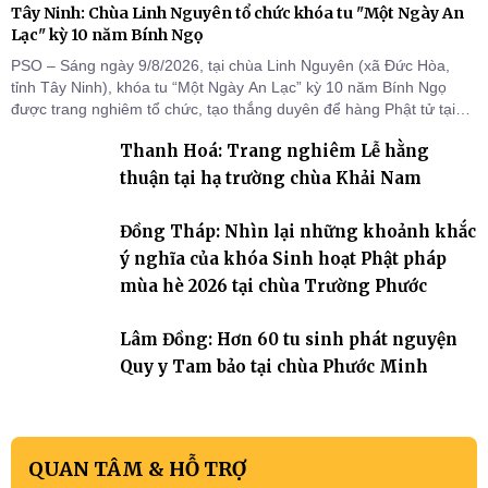
Tây Ninh: Chùa Linh Nguyên tổ chức khóa tu "Một Ngày An
Lạc" kỳ 10 năm Bính Ngọ
PSO – Sáng ngày 9/8/2026, tại chùa Linh Nguyên (xã Đức Hòa,
tỉnh Tây Ninh), khóa tu “Một Ngày An Lạc” kỳ 10 năm Bính Ngọ
được trang nghiêm tổ chức, tạo thắng duyên để hàng Phật tử tại
gia trở về nương tựa Tam bảo, lắng đọng thân tâm và vun bồi đời
Thanh Hoá: Trang nghiêm Lễ hằng
sống thiện lành.
thuận tại hạ trường chùa Khải Nam
Đồng Tháp: Nhìn lại những khoảnh khắc
ý nghĩa của khóa Sinh hoạt Phật pháp
mùa hè 2026 tại chùa Trường Phước
Lâm Đồng: Hơn 60 tu sinh phát nguyện
Quy y Tam bảo tại chùa Phước Minh
QUAN TÂM & HỖ TRỢ