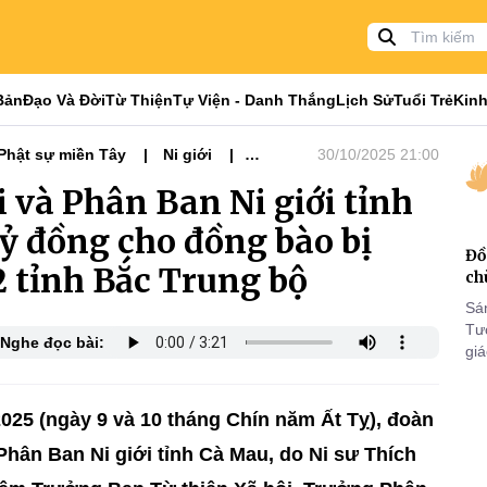
Bản
Đạo Và Đời
Từ Thiện
Tự Viện - Danh Thắng
Lịch Sử
Tuổi Trẻ
Kinh
Phật sự miền Tây
Ni giới
30/10/2025 21:00
 và Phân Ban Ni giới tỉnh
tỷ đồng cho đồng bào bị
Đồ
 tỉnh Bắc Trung bộ
ch
Sá
Tư
Nghe đọc bài:
gi
Khó
25
VI
2025 (ngày 9 và 10 tháng Chín năm Ất Tỵ), đoàn
Phân Ban Ni giới tỉnh Cà Mau, do Ni sư Thích