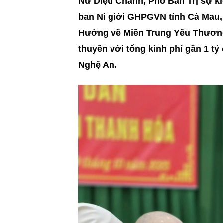
Nữ Diệu Chánh, Phó Ban Trị sự k
ban Ni giới GHPGVN tỉnh Cà Mau,
Hướng về Miền Trung Yêu Thương,
thuyền với tổng kinh phí gần 1 t
Nghệ An.