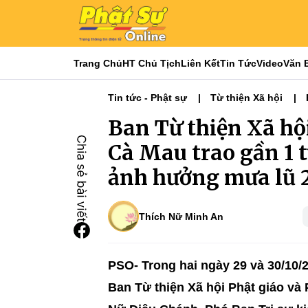
Trang Chủ
HT Chủ Tịch
Liên Kết
Tin Tức
Video
Văn 
Tin tức - Phật sự
Từ thiện Xã hội
Từ Thiện Xã Hội
Ban Từ thiện Xã hội
Cà Mau trao gần 1 
ảnh hưởng mưa lũ 2
Thích Nữ Minh An
PSO- Trong hai ngày 29 và 30/10/
Ban Từ thiện Xã hội Phật giáo và 