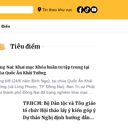
Tin theo khu vực
 Điển
Tiêu điểm
ng Nai: Khai mạc Khóa huân tu tập trung tại
ùa Quốc Ân Khải Tường
ng 6/8 (24/6 năm Bính Ngọ), tại chùa Quốc Ân Khải
ờng (xã Long Phước, TP. Đồng Nai), Ban Trị sự Phật
áo thành phố Đồng Nai đã trang nghiêm khai mạc
a huân tu tập trung trong mùa An cư kiết hạ Phật lịch
TP.HCM: Bộ Dân tộc và Tôn giáo
70 dành cho chư Tăng hành giả an cư tại chỗ khu vực
I, VIII và trường hạ chùa Quốc Ân Khải Tường.
tổ chức Hội thảo lấy ý kiến góp ý
Dự thảo Nghị định hướng dẫn
thi hành Luật Tín ngưỡng, tôn