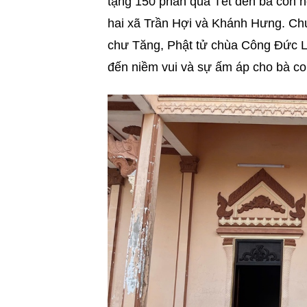
tặng 150 phần quà Tết đến bà con h
hai xã Trần Hợi và Khánh Hưng. Chư
chư Tăng, Phật tử chùa Công Đức 
đến niềm vui và sự ấm áp cho bà co