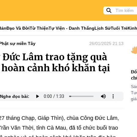
Bản
Đạo Và Đời
Từ Thiện
Tự Viện - Danh Thắng
Lịch Sử
Tuổi Trẻ
Kinh
Phật sự miền Tây
26/01/2025 21:13
 Đức Lâm trao tặng quà
 hoàn cảnh khó khăn tại
Đồ
ch
Sá
Tư
Nghe đọc bài:
gi
Khó
25
VI
27 tháng Chạp, Giáp Thìn), chùa Công Đức Lâm,
 Trần Văn Thời, tỉnh Cà Mau, đã tổ chức buổi trao