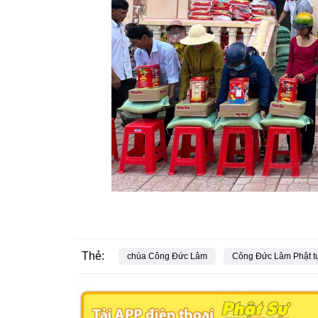
Thẻ:
chùa Công Đức Lâm
Công Đức Lâm Phật t