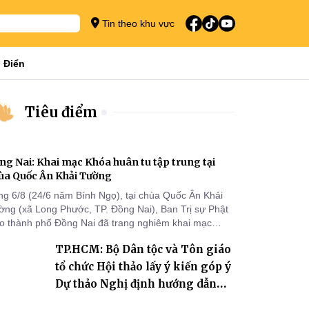
Tin theo khu vực
 Điển
Tiêu điểm
ng Nai: Khai mạc Khóa huân tu tập trung tại
ùa Quốc Ân Khải Tường
ng 6/8 (24/6 năm Bính Ngọ), tại chùa Quốc Ân Khải
ờng (xã Long Phước, TP. Đồng Nai), Ban Trị sự Phật
áo thành phố Đồng Nai đã trang nghiêm khai mạc
a huân tu tập trung trong mùa An cư kiết hạ Phật lịch
TP.HCM: Bộ Dân tộc và Tôn giáo
70 dành cho chư Tăng hành giả an cư tại chỗ khu vực
I, VIII và trường hạ chùa Quốc Ân Khải Tường.
tổ chức Hội thảo lấy ý kiến góp ý
Dự thảo Nghị định hướng dẫn
thi hành Luật Tín ngưỡng, tôn