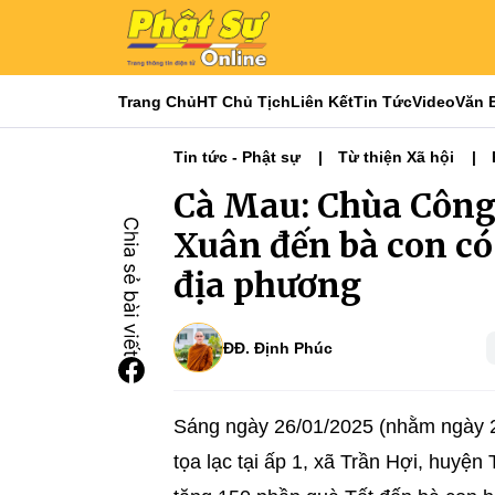
Trang Chủ
HT Chủ Tịch
Liên Kết
Tin Tức
Video
Văn 
Tin tức - Phật sự
Từ thiện Xã hội
Cà Mau: Chùa Công
Xuân đến bà con có
địa phương
ĐĐ. Định Phúc
Sáng ngày 26/01/2025 (nhằm ngày 
tọa lạc tại ấp 1, xã Trần Hợi, huyện