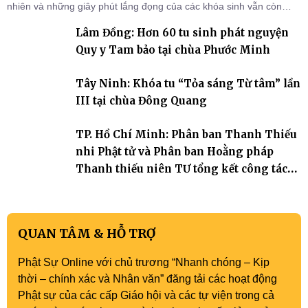
nhiên và những giây phút lắng đọng của các khóa sinh vẫn còn
đọng lại dưới mái chùa Trường Phước (xã Tân Hương, tỉnh Đồng
Lâm Đồng: Hơn 60 tu sinh phát nguyện
Tháp). Những tuần tu học ngắn ngủi nhưng đã trở thành hành
trang quý báu, gieo những hạt giống thiện l
Quy y Tam bảo tại chùa Phước Minh
Tây Ninh: Khóa tu “Tỏa sáng Từ tâm” lần
III tại chùa Đông Quang
TP. Hồ Chí Minh: Phân ban Thanh Thiếu
nhi Phật tử và Phân ban Hoằng pháp
Thanh thiếu niên TƯ tổng kết công tác
Phật sự nhiệm kỳ IX (2022 – 2027)
QUAN TÂM & HỖ TRỢ
Phật Sự Online với chủ trương “Nhanh chóng – Kịp
thời – chính xác và Nhân văn” đăng tải các hoạt động
Phật sự của các cấp Giáo hội và các tự viện trong cả