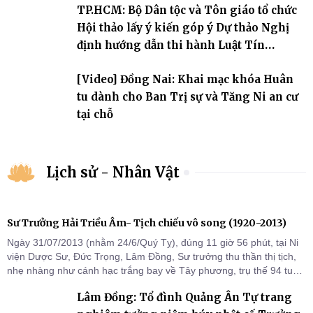
TP.HCM: Bộ Dân tộc và Tôn giáo tổ chức
Hội thảo lấy ý kiến góp ý Dự thảo Nghị
định hướng dẫn thi hành Luật Tín
ngưỡng, tôn giáo
[Video] Đồng Nai: Khai mạc khóa Huân
tu dành cho Ban Trị sự và Tăng Ni an cư
tại chỗ
Lịch sử - Nhân Vật
Sư Trưởng Hải Triều Âm- Tịch chiếu vô song (1920-2013)
Ngày 31/07/2013 (nhằm 24/6/Quý Tỵ), đúng 11 giờ 56 phút, tại Ni
viện Dược Sư, Đức Trọng, Lâm Đồng, Sư trưởng thu thần thị tịch,
nhẹ nhàng như cánh hạc trắng bay về Tây phương, trụ thế 94 tuổi
đời, 60 hạ lạp.
Lâm Đồng: Tổ đình Quảng Ân Tự trang