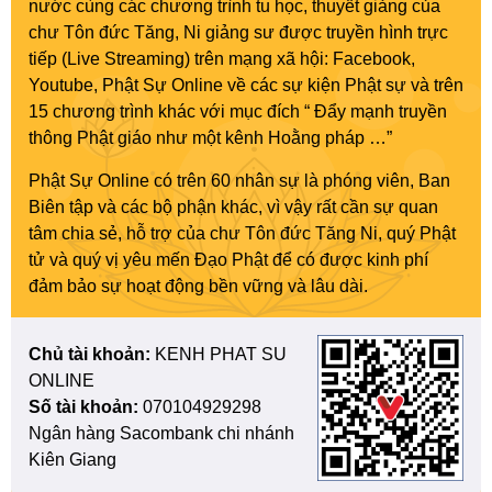
nước cùng các chương trình tu học, thuyết giảng của
chư Tôn đức Tăng, Ni giảng sư được truyền hình trực
tiếp (Live Streaming) trên mạng xã hội: Facebook,
Youtube, Phật Sự Online về các sự kiện Phật sự và trên
15 chương trình khác với mục đích “ Đẩy mạnh truyền
thông Phật giáo như một kênh Hoằng pháp …”
Phật Sự Online có trên 60 nhân sự là phóng viên, Ban
Biên tập và các bộ phận khác, vì vậy rất cần sự quan
tâm chia sẻ, hỗ trợ của chư Tôn đức Tăng Ni, quý Phật
tử và quý vị yêu mến Đạo Phật để có được kinh phí
đảm bảo sự hoạt động bền vững và lâu dài.
Chủ tài khoản:
KENH PHAT SU
ONLINE
Số tài khoản:
070104929298
Ngân hàng Sacombank chi nhánh
Kiên Giang