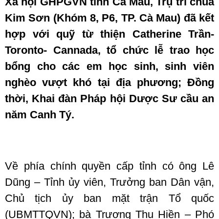
Xã hội GHPGVN tỉnh Cà Mau, Trụ trì chùa
Kim Sơn (Khóm 8, P6, TP. Cà Mau) đã kết
hợp với quỹ từ thiện Catherine Trần-
Toronto- Cannada, tổ chức lễ trao học
bổng cho các em học sinh, sinh viên
nghèo vượt khó tại địa phương; Đồng
thời, Khai đàn Pháp hội Dược Sư cầu an
năm Canh Tý.
Về phía chính quyền cấp tỉnh có ông Lê
Dũng – Tỉnh ủy viên, Trưởng ban Dân vận,
Chủ tịch ủy ban mặt trận Tổ quốc
(UBMTTQVN); bà Trương Thu Hiền – Phó