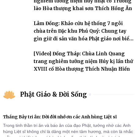
nghiêm tưởng niệm húy nhật cố Trưởng
lão Hòa thượng khai sơn Thích Hồng Ân
Lâm Đồng: Khảo cứu hệ thống 7 ngôi
chùa trên Đặc khu Phú Quý: Chung tay
gìn giữ di sản văn hóa Phật giáo nơi biển
đảo
[Video] Đồng Tháp: Chùa Linh Quang
trang nghiêm tưởng niệm Húy kị lần thứ
XVIII cố Hòa thượng Thích Nhuận Hiền
Phật Giáo & Đời Sống
Tháng Bảy tri ân: Đời đời nhớ ơn các Anh hùng Liệt sĩ
Trong tinh thần tri ân và báo ân của đạo Phật, tưởng nhớ các Anh
hùng Liệt sĩ không chỉ là dâng một nén tâm hương, mà còn là nhắc