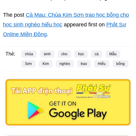
The post
Cà Mau: Chùa Kim Sơn trao học bổng cho
học sinh nghèo hiếu học
appeared first on
Phật Sự
Online Miền Đông
.
Thẻ:
chùa
sinh
cho
học
cá
Mẫu
Sơn
Kim
nghèo
trao
Hiếu
bổng