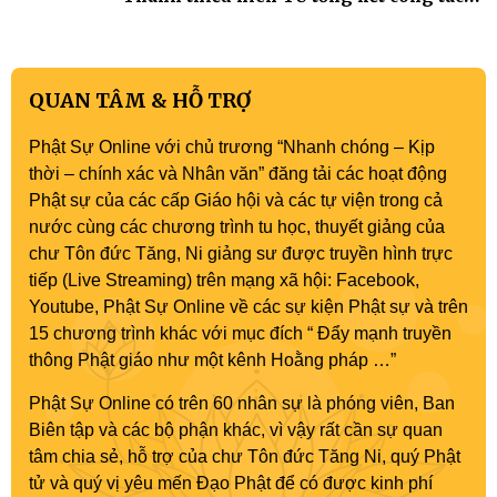
Phật sự nhiệm kỳ IX (2022 – 2027)
QUAN TÂM & HỖ TRỢ
Phật Sự Online với chủ trương “Nhanh chóng – Kịp
thời – chính xác và Nhân văn” đăng tải các hoạt động
Phật sự của các cấp Giáo hội và các tự viện trong cả
nước cùng các chương trình tu học, thuyết giảng của
chư Tôn đức Tăng, Ni giảng sư được truyền hình trực
tiếp (Live Streaming) trên mạng xã hội: Facebook,
Youtube, Phật Sự Online về các sự kiện Phật sự và trên
15 chương trình khác với mục đích “ Đẩy mạnh truyền
thông Phật giáo như một kênh Hoằng pháp …”
Phật Sự Online có trên 60 nhân sự là phóng viên, Ban
Biên tập và các bộ phận khác, vì vậy rất cần sự quan
tâm chia sẻ, hỗ trợ của chư Tôn đức Tăng Ni, quý Phật
tử và quý vị yêu mến Đạo Phật để có được kinh phí