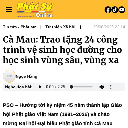
Tin tức - Phật sự
Từ thiện Xã hội
20/06/2026 22:14
Phật sự miền Tây
Cà Mau: Trao tặng 24 công
Đại hội Phật giáo tỉnh thành - NK 2026-
2031
trình vệ sinh học đường cho
học sinh vùng sâu, vùng xa
Ngọc Hằng
Nghe đọc bài:
PSO – Hướng tới kỷ niệm 45 năm thành lập Giáo
hội Phật giáo Việt Nam (1981–2026) và chào
mừng Đại hội Đại biểu Phật giáo tỉnh Cà Mau