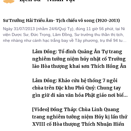
Sư Trưởng Hải Triều Âm- Tịch chiếu vô song (1920-2013)
Ngày 31/07/2013 (nhằm 24/6/Quý Tỵ), đúng 11 giờ 56 phút, tại Ni
viện Dược Sư, Đức Trọng, Lâm Đồng, Sư trưởng thu thần thị tịch,
nhẹ nhàng như cánh hạc trắng bay về Tây phương, trụ thế 94 tuổi
đời, 60 hạ lạp.
Lâm Đồng: Tổ đình Quảng Ân Tự trang
nghiêm tưởng niệm húy nhật cố Trưởng
lão Hòa thượng khai sơn Thích Hồng Ân
Lâm Đồng: Khảo cứu hệ thống 7 ngôi
chùa trên Đặc khu Phú Quý: Chung tay
gìn giữ di sản văn hóa Phật giáo nơi biển
đảo
[Video] Đồng Tháp: Chùa Linh Quang
trang nghiêm tưởng niệm Húy kị lần thứ
XVIII cố Hòa thượng Thích Nhuận Hiền