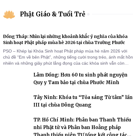
Phật Giáo & Tuổi Trẻ
Đồng Tháp: Nhìn lại những khoảnh khắc ý nghĩa của khóa
Sinh hoạt Phật pháp mùa hè 2026 tại chùa Trường Phước
PSO – Khép lại Khóa Sinh hoạt Phật pháp mùa hè năm 2026 với
chủ đề “Em về bên Phật”, những tiếng cười trong trẻo, ánh mắt hồn
nhiên và những giây phút lắng đọng của các khóa sinh vẫn còn
đọng lại dưới mái chùa Trường Phước (xã Tân Hương, tỉnh Đồng
Lâm Đồng: Hơn 60 tu sinh phát nguyện
Tháp). Những tuần tu học ngắn ngủi nhưng đã trở thành hành
trang quý báu, gieo những hạt giống thiện l
Quy y Tam bảo tại chùa Phước Minh
Tây Ninh: Khóa tu “Tỏa sáng Từ tâm” lần
III tại chùa Đông Quang
TP. Hồ Chí Minh: Phân ban Thanh Thiếu
nhi Phật tử và Phân ban Hoằng pháp
Thanh thiếu niên TƯ tổng kết công tác