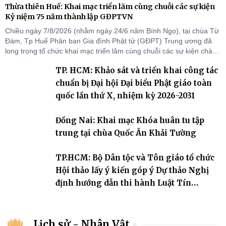
Thừa thiên Huế: Khai mạc triển lãm cùng chuỗi các sự kiện
Kỷ niệm 75 năm thành lập GĐPTVN
Chiều ngày 7/8/2026 (nhằm ngày 24/6 năm Bính Ngọ), tại chùa Từ
Đàm, Tp Huế Phân ban Gia đình Phật tử (GĐPT) Trung ương đã
long trọng tổ chức khai mạc triển lãm cùng chuỗi các sự kiện chào
mừng Kỷ niệm 75 năm thành lập GĐPTVN.
TP. HCM: Khảo sát và triển khai công tác
chuẩn bị Đại hội Đại biểu Phật giáo toàn
quốc lần thứ X, nhiệm kỳ 2026-2031
Đồng Nai: Khai mạc Khóa huân tu tập
trung tại chùa Quốc Ân Khải Tường
TP.HCM: Bộ Dân tộc và Tôn giáo tổ chức
Hội thảo lấy ý kiến góp ý Dự thảo Nghị
định hướng dẫn thi hành Luật Tín
ngưỡng, tôn giáo
Lịch sử - Nhân Vật