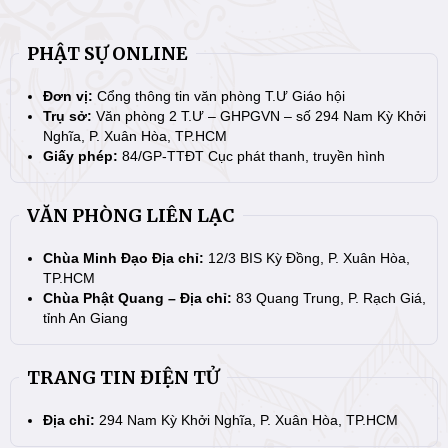
PHẬT SỰ ONLINE
Đơn vị:
Cổng thông tin văn phòng T.Ư Giáo hội
Trụ sở:
Văn phòng 2 T.Ư – GHPGVN – số 294 Nam Kỳ Khởi
Nghĩa, P. Xuân Hòa, TP.HCM
Giấy phép:
84/GP-TTĐT Cục phát thanh, truyền hình
VĂN PHÒNG LIÊN LẠC
Chùa Minh Đạo Địa chỉ:
12/3 BIS Kỳ Đồng, P. Xuân Hòa,
TP.HCM
Chùa Phật Quang – Địa chỉ:
83 Quang Trung, P. Rạch Giá,
tỉnh An Giang
TRANG TIN ĐIỆN TỬ
Địa chỉ:
294 Nam Kỳ Khởi Nghĩa, P. Xuân Hòa, TP.HCM