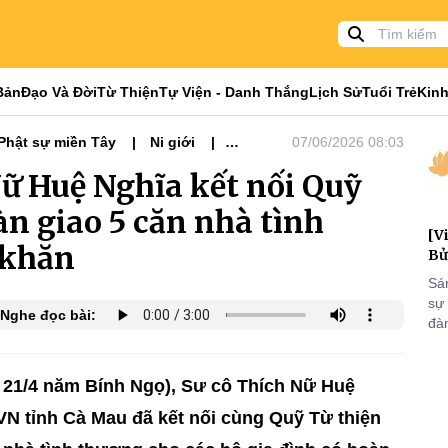
Bản
Đạo Và Đời
Từ Thiện
Tự Viện - Danh Thắng
Lịch Sử
Tuổi Trẻ
Kinh
Phật sự miền Tây
Ni giới
07/06/2026 08:03
ữ Huệ Nghĩa kết nối Quỹ
àn giao 5 căn nhà tình
[V
 khăn
Bử
Sá
sự
Nghe đọc bài:
đà
đại
của
qua
 21/4 năm Bính Ngọ), Sư cô Thích Nữ Huệ
và
N tỉnh Cà Mau đã kết nối cùng Quỹ Từ thiện