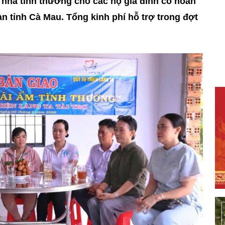
n nhà tình thương cho các hộ gia đình có hoàn
àn tỉnh Cà Mau. Tổng kinh phí hỗ trợ trong đợt