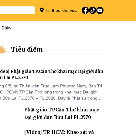
Tin theo khu vực
 Điển
Tiêu điểm
ideo] Phật giáo TP.Cần Thơ khai mạc Đại giới đàn
u Lai PL.2570
ng 8/8, tại Thiền viện Trúc Lâm Phương Nam, Ban Trị
 GHPGVN TP.Cần Thơ long trọng khai mạc Đại giới
n Bửu Lai PL.2570 – PL.2026. Đây là Phật sự trọng
 đầu tiên được Ban Trị sự triển khai sau thành công
Phật giáo TP.Cần Thơ khai mạc
 Đại hội Phật giáo thành phố lần thứ I, thể hiện sự
n tâm đối với công tác truyền giới, đào tạo Tăng tài
Đại giới đàn Bửu Lai PL.2570
 tiếp nối mạng mạch Tăng-g
[Video] TP. HCM: Khảo sát và