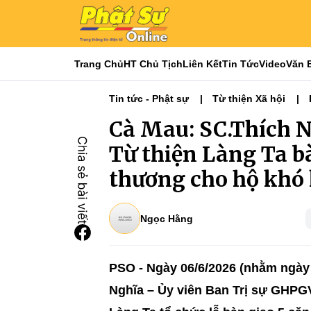
Trang Chủ
HT Chủ Tịch
Liên Kết
Tin Tức
Video
Văn 
Tin tức - Phật sự
Từ thiện Xã hội
Tin Tức Hoạt Động
Từ Thiện Xã Hội
Cà Mau: SC.Thích N
Từ thiện Làng Ta b
thương cho hộ khó
Ngọc Hằng
PSO - Ngày 06/6/2026 (nhằm ngày
Nghĩa – Ủy viên Ban Trị sự GHPGV