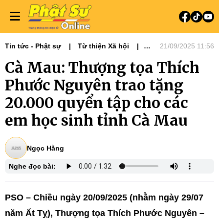
Tin tức - Phật sự
Từ thiện Xã hội
21/09/2025 11:56
Phật sự miền Tây
Tiêu điểm
Cà Mau: Thượng tọa Thích
Phước Nguyên trao tặng
20.000 quyển tập cho các
em học sinh tỉnh Cà Mau
Ngọc Hằng
Nghe đọc bài:
PSO – Chiều ngày 20/09/2025 (nhằm ngày 29/07
năm Ất Tỵ), Thượng tọa Thích Phước Nguyên –