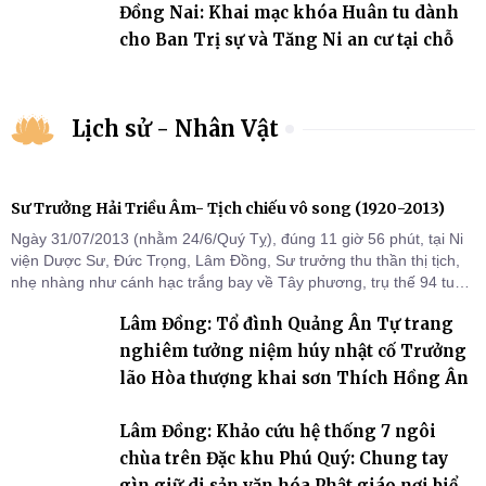
Đồng Nai: Khai mạc khóa Huân tu dành
cho Ban Trị sự và Tăng Ni an cư tại chỗ
Lịch sử - Nhân Vật
Sư Trưởng Hải Triều Âm- Tịch chiếu vô song (1920-2013)
Ngày 31/07/2013 (nhằm 24/6/Quý Tỵ), đúng 11 giờ 56 phút, tại Ni
viện Dược Sư, Đức Trọng, Lâm Đồng, Sư trưởng thu thần thị tịch,
nhẹ nhàng như cánh hạc trắng bay về Tây phương, trụ thế 94 tuổi
đời, 60 hạ lạp.
Lâm Đồng: Tổ đình Quảng Ân Tự trang
nghiêm tưởng niệm húy nhật cố Trưởng
lão Hòa thượng khai sơn Thích Hồng Ân
Lâm Đồng: Khảo cứu hệ thống 7 ngôi
chùa trên Đặc khu Phú Quý: Chung tay
gìn giữ di sản văn hóa Phật giáo nơi biển