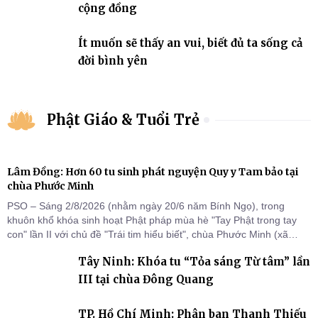
cộng đồng
Ít muốn sẽ thấy an vui, biết đủ ta sống cả
đời bình yên
Phật Giáo & Tuổi Trẻ
Lâm Đồng: Hơn 60 tu sinh phát nguyện Quy y Tam bảo tại
chùa Phước Minh
PSO – Sáng 2/8/2026 (nhằm ngày 20/6 năm Bính Ngọ), trong
khuôn khổ khóa sinh hoạt Phật pháp mùa hè "Tay Phật trong tay
con" lần II với chủ đề "Trái tim hiểu biết", chùa Phước Minh (xã
Hàm Kiệm) đã trang nghiêm tổ chức lễ phát nguyện quy y Tam bảo
Tây Ninh: Khóa tu “Tỏa sáng Từ tâm” lần
cho hơn 60 tu sinh.
III tại chùa Đông Quang
TP. Hồ Chí Minh: Phân ban Thanh Thiếu