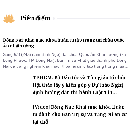
Tiêu điểm
Đồng Nai: Khai mạc Khóa huân tu tập trung tại chùa Quốc
Ân Khải Tường
Sáng 6/8 (24/6 năm Bính Ngọ), tại chùa Quốc Ân Khải Tường (xã
Long Phước, TP. Đồng Nai), Ban Trị sự Phật giáo thành phố Đồng
Nai đã trang nghiêm khai mạc Khóa huân tu tập trung trong mùa
An cư kiết hạ Phật lịch 2570 dành cho chư Tăng hành giả an cư tại
TP.HCM: Bộ Dân tộc và Tôn giáo tổ chức
chỗ khu vực VII, VIII và trường hạ chùa Quốc Ân Khải Tường.
Hội thảo lấy ý kiến góp ý Dự thảo Nghị
định hướng dẫn thi hành Luật Tín
ngưỡng, tôn giáo
[Video] Đồng Nai: Khai mạc khóa Huân
tu dành cho Ban Trị sự và Tăng Ni an cư
tại chỗ