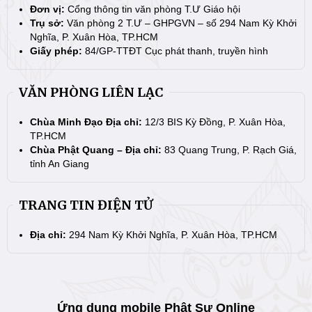
Đơn vị:
Cổng thông tin văn phòng T.Ư Giáo hội
Trụ sở:
Văn phòng 2 T.Ư – GHPGVN – số 294 Nam Kỳ Khởi
Nghĩa, P. Xuân Hòa, TP.HCM
Giấy phép:
84/GP-TTĐT Cục phát thanh, truyền hình
VĂN PHÒNG LIÊN LẠC
Chùa Minh Đạo Địa chỉ:
12/3 BIS Kỳ Đồng, P. Xuân Hòa,
TP.HCM
Chùa Phật Quang – Địa chỉ:
83 Quang Trung, P. Rạch Giá,
tỉnh An Giang
TRANG TIN ĐIỆN TỬ
Địa chỉ:
294 Nam Kỳ Khởi Nghĩa, P. Xuân Hòa, TP.HCM
Ứng dụng mobile Phật Sự Online