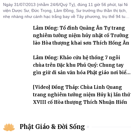
Ngày 31/07/2013 (nhằm 24/6/Quý Tỵ), đúng 11 giờ 56 phút, tại Ni
viện Dược Sư, Đức Trọng, Lâm Đồng, Sư trưởng thu thần thị tịch,
nhẹ nhàng như cánh hạc trắng bay về Tây phương, trụ thế 94 tuổi
đời, 60 hạ lạp.
Lâm Đồng: Tổ đình Quảng Ân Tự trang
nghiêm tưởng niệm húy nhật cố Trưởng
lão Hòa thượng khai sơn Thích Hồng Ân
Lâm Đồng: Khảo cứu hệ thống 7 ngôi
chùa trên Đặc khu Phú Quý: Chung tay
gìn giữ di sản văn hóa Phật giáo nơi biển
đảo
[Video] Đồng Tháp: Chùa Linh Quang
trang nghiêm tưởng niệm Húy kị lần thứ
XVIII cố Hòa thượng Thích Nhuận Hiền
Phật Giáo & Đời Sống