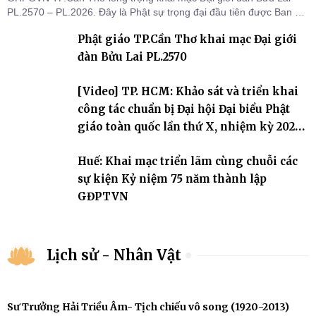
PL.2570 – PL.2026. Đây là Phật sự trọng đại đầu tiên được Ban Trị
sự triển khai sau thành công của Đại hội Phật giáo thành phố lần
Phật giáo TP.Cần Thơ khai mạc Đại giới
thứ I, thể hiện sự quan tâm đối với công tác truyền giới, đào tạo
Tăng tài và tiếp nối mạng mạch Tăng-g
đàn Bửu Lai PL.2570
[Video] TP. HCM: Khảo sát và triển khai
công tác chuẩn bị Đại hội Đại biểu Phật
giáo toàn quốc lần thứ X, nhiệm kỳ 2026-
2031
Huế: Khai mạc triển lãm cùng chuỗi các
sự kiện Kỷ niệm 75 năm thành lập
GĐPTVN
Lịch sử - Nhân Vật
Sư Trưởng Hải Triều Âm- Tịch chiếu vô song (1920-2013)