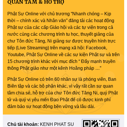
QUAN TÂM & HỖ TRỢ
Phật Sự Online với chủ trương “Nhanh chóng – Kịp
thời – chính xác và Nhân văn” đăng tải các hoạt động
Phật sự của các cấp Giáo hội và các tự viện trong cả
nước cùng các chương trình tu học, thuyết giảng của
chư Tôn đức Tăng, Ni giảng sư được truyền hình trực
tiếp (Live Streaming) trên mạng xã hội: Facebook,
Youtube, Phật Sự Online về các sự kiện Phật sự và trên
15 chương trình khác với mục đích “ Đẩy mạnh truyền
thông Phật giáo như một kênh Hoằng pháp …”
Phật Sự Online có trên 60 nhân sự là phóng viên, Ban
Biên tập và các bộ phận khác, vì vậy rất cần sự quan
tâm chia sẻ, hỗ trợ của chư Tôn đức Tăng Ni, quý Phật
tử và quý vị yêu mến Đạo Phật để có được kinh phí
đảm bảo sự hoạt động bền vững và lâu dài.
Chủ tài khoản:
KENH PHAT SU