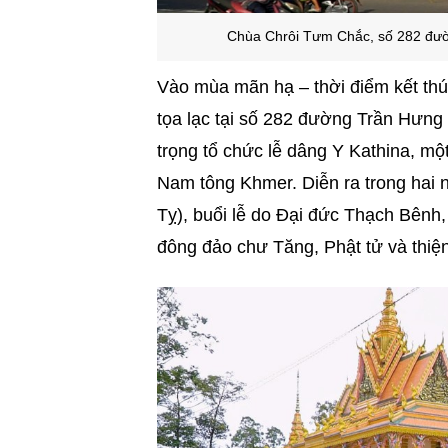
C
hùa Chrôi Tưm Chắc, số 282 đư
Vào mùa mãn hạ – thời điểm kết th
tọa lạc tại số 282 đường Trần Hưn
trọng tổ chức lễ dâng Y Kathina, mộ
Nam tông Khmer. Diễn ra trong hai 
Tỵ), buổi lễ do Đại đức Thạch Bênh,
đông đảo chư Tăng, Phật tử và thiện