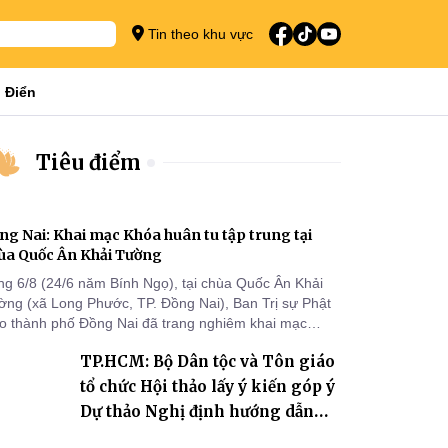
Tin theo khu vực
 Điển
Tiêu điểm
ng Nai: Khai mạc Khóa huân tu tập trung tại
ùa Quốc Ân Khải Tường
ng 6/8 (24/6 năm Bính Ngọ), tại chùa Quốc Ân Khải
ờng (xã Long Phước, TP. Đồng Nai), Ban Trị sự Phật
áo thành phố Đồng Nai đã trang nghiêm khai mạc
a huân tu tập trung trong mùa An cư kiết hạ Phật lịch
TP.HCM: Bộ Dân tộc và Tôn giáo
70 dành cho chư Tăng hành giả an cư tại chỗ khu vực
I, VIII và trường hạ chùa Quốc Ân Khải Tường.
tổ chức Hội thảo lấy ý kiến góp ý
Dự thảo Nghị định hướng dẫn
thi hành Luật Tín ngưỡng, tôn