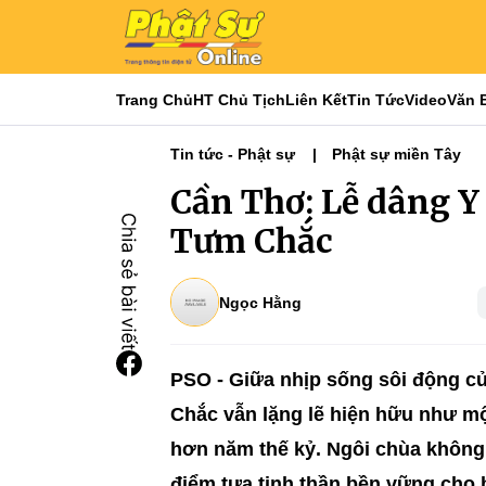
Trang Chủ
HT Chủ Tịch
Liên Kết
Tin Tức
Video
Văn 
Tin tức - Phật sự
Phật sự miền Tây
Cần Thơ: Lễ dâng Y
Tưm Chắc
Ngọc Hằng
PSO -
Giữa nhịp sống sôi động c
Chắc vẫn lặng lẽ hiện hữu như một
hơn năm thế kỷ. Ngôi chùa không 
điểm tựa tinh thần bền vững cho 