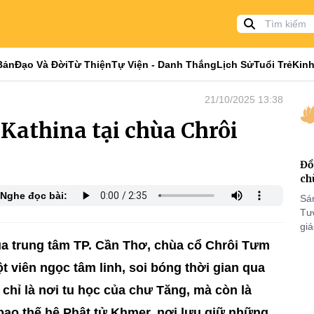
Bản
Đạo Và Đời
Từ Thiện
Tự Viện - Danh Thắng
Lịch Sử
Tuổi Trẻ
Kinh
21/10/2025 13:38
 Kathina tại chùa Chrôi
Đồ
ch
Nghe đọc bài:
Sá
Tư
gi
Khó
ủa trung tâm TP. Cần Thơ, chùa cổ Chrôi Tưm
25
 viên ngọc tâm linh, soi bóng thời gian qua
VI
chỉ là nơi tu học của chư Tăng, mà còn là
bao thế hệ Phật tử Khmer, nơi lưu giữ những