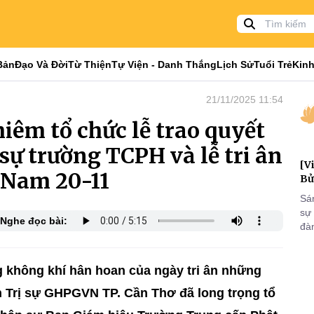
Bản
Đạo Và Đời
Từ Thiện
Tự Viện - Danh Thắng
Lịch Sử
Tuổi Trẻ
Kinh
21/11/2025 11:54
iêm tổ chức lễ trao quyết
sự trường TCPH và lễ tri ân
[V
 Nam 20-11
Bử
Sá
sự
Nghe đọc bài:
đà
đại
của
qua
g không khí hân hoan của ngày tri ân những
và
n Trị sự GHPGVN TP. Cần Thơ đã long trọng tổ