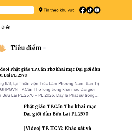
Tin theo khu vực
 Điển
Tiêu điểm
ideo] Phật giáo TP.Cần Thơ khai mạc Đại giới đàn
u Lai PL.2570
ng 8/8, tại Thiền viện Trúc Lâm Phương Nam, Ban Trị
 GHPGVN TP.Cần Thơ long trọng khai mạc Đại giới
n Bửu Lai PL.2570 – PL.2026. Đây là Phật sự trọng
 đầu tiên được Ban Trị sự triển khai sau thành công
Phật giáo TP.Cần Thơ khai mạc
 Đại hội Phật giáo thành phố lần thứ I, thể hiện sự
n tâm đối với công tác truyền giới, đào tạo Tăng tài
Đại giới đàn Bửu Lai PL.2570
 tiếp nối mạng mạch Tăng-g
[Video] TP. HCM: Khảo sát và