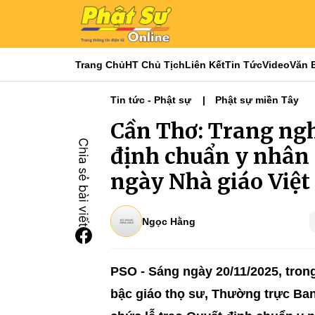
Trang Chủ
HT Chủ Tịch
Liên Kết
Tin Tức
Video
Văn 
Tin tức - Phật sự
Phật sự miền Tây
Cần Thơ: Trang ngh
định chuẩn y nhân 
ngày Nhà giáo Việt
Ngọc Hằng
PSO - Sáng ngày 20/11/2025, tron
bậc giáo thọ sư, Thường trực Ba