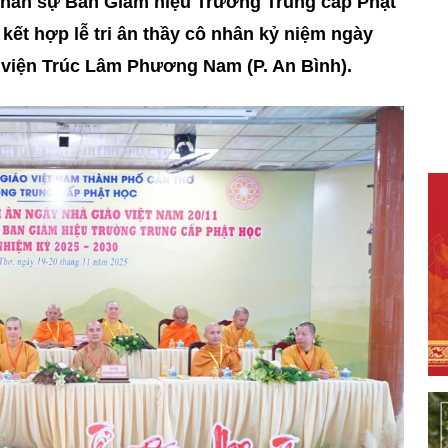
 nhân sự Ban Giám hiệu Trường Trung cấp Phật
ết hợp lễ tri ân thầy cô nhân kỷ niệm ngày
n viện Trúc Lâm Phương Nam (P. An Bình).