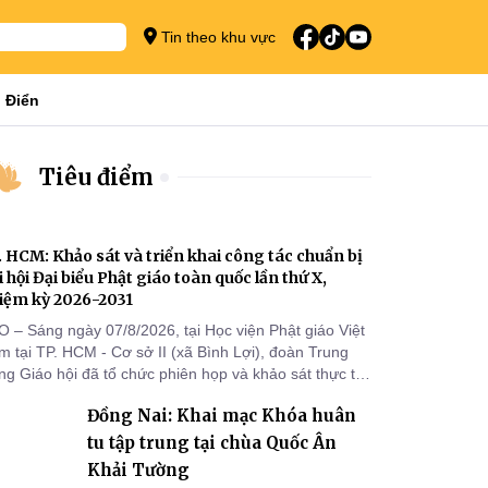
Tin theo khu vực
 Điển
Tiêu điểm
. HCM: Khảo sát và triển khai công tác chuẩn bị
i hội Đại biểu Phật giáo toàn quốc lần thứ X,
iệm kỳ 2026-2031
O – Sáng ngày 07/8/2026, tại Học viện Phật giáo Việt
 tại TP. HCM - Cơ sở II (xã Bình Lợi), đoàn Trung
g Giáo hội đã tổ chức phiên họp và khảo sát thực tế
m triển khai công tác chuẩn bị Đại hội Đại biểu Phật
Đồng Nai: Khai mạc Khóa huân
áo toàn quốc lần thứ X, nhiệm kỳ 2026-2031.
tu tập trung tại chùa Quốc Ân
Khải Tường