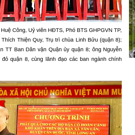
ch Huệ Công, Uỷ viên HĐTS, Phó BTS GHPGVN TP,
Thích Thiện Quy, Trụ trì chùa Linh Bửu (
quận 8
);
an TT Ban Dân vận Quận ủy
quận 8;
ông Nguyễn
p đỏ
quận 8
, cùng lãnh đạo các ban ngành chính