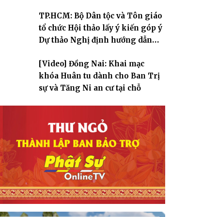
TP.HCM: Bộ Dân tộc và Tôn giáo
tổ chức Hội thảo lấy ý kiến góp ý
Dự thảo Nghị định hướng dẫn
thi hành Luật Tín ngưỡng, tôn
[Video] Đồng Nai: Khai mạc
giáo
khóa Huân tu dành cho Ban Trị
sự và Tăng Ni an cư tại chỗ