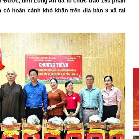
 Đước, tỉnh Long An đã tổ chức trao 150 phần
 có hoàn cảnh khó khăn trên địa bàn 3 xã tại