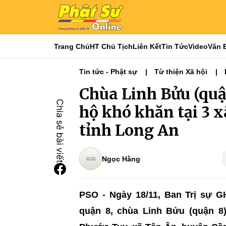
Trang Chủ
HT Chủ Tịch
Liên Kết
Tin Tức
Video
Văn 
Tin tức - Phật sự
Từ thiện Xã hội
Chùa Linh Bửu (quậ
hộ khó khăn tại 3 
tỉnh Long An
Ngọc Hằng
PSO - Ngày 18/11, Ban Trị sự 
quận 8
, chùa Linh Bửu (
quận 8