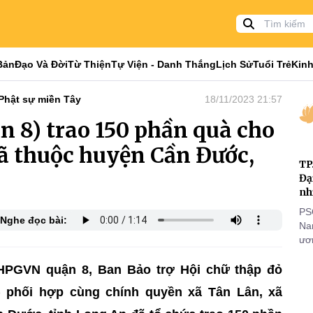
Bản
Đạo Và Đời
Từ Thiện
Tự Viện - Danh Thắng
Lịch Sử
Tuổi Trẻ
Kinh
Phật sự miền Tây
18/11/2023 21:57
n 8) trao 150 phần quà cho
xã thuộc huyện Cần Đước,
TP
Đạ
nh
PS
Nghe đọc bài:
Nam
ươn
nhằ
gi
GHPGVN quận 8, Ban Bảo trợ Hội chữ thập đỏ
) phối hợp cùng chính quyền xã Tân Lân, xã