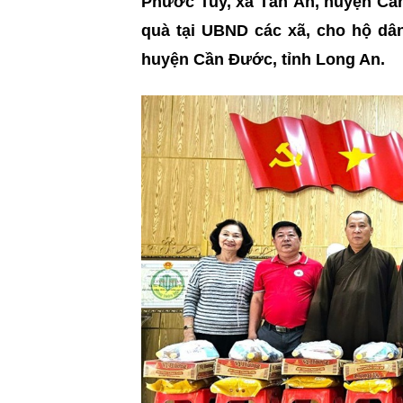
Phước Tuy, xã Tân Ân, huyện Cần
quà tại UBND các xã, cho hộ dân
huyện Cần Đước, tỉnh Long An.