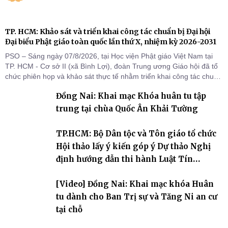
TP. HCM: Khảo sát và triển khai công tác chuẩn bị Đại hội
Đại biểu Phật giáo toàn quốc lần thứ X, nhiệm kỳ 2026-2031
PSO – Sáng ngày 07/8/2026, tại Học viện Phật giáo Việt Nam tại
TP. HCM - Cơ sở II (xã Bình Lợi), đoàn Trung ương Giáo hội đã tổ
chức phiên họp và khảo sát thực tế nhằm triển khai công tác chuẩn
bị Đại hội Đại biểu Phật giáo toàn quốc lần thứ X, nhiệm kỳ 2026-
Đồng Nai: Khai mạc Khóa huân tu tập
2031.
trung tại chùa Quốc Ân Khải Tường
TP.HCM: Bộ Dân tộc và Tôn giáo tổ chức
Hội thảo lấy ý kiến góp ý Dự thảo Nghị
định hướng dẫn thi hành Luật Tín
ngưỡng, tôn giáo
[Video] Đồng Nai: Khai mạc khóa Huân
tu dành cho Ban Trị sự và Tăng Ni an cư
tại chỗ