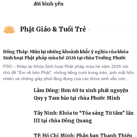
đời bình yên
Phật Giáo & Tuổi Trẻ
Đồng Tháp: Nhìn lại những khoảnh khắc ý nghĩa của khóa
Sinh hoạt Phật pháp mùa hè 2026 tại chùa Trường Phước
PSO – Khép lại Khóa Sinh hoạt Phật pháp mùa hè năm 2026 với
chủ đề “Em về bên Phật”, những tiếng cười trong trẻo, ánh mắt hồn
nhiên và những giây phút lắng đọng của các khóa sinh vẫn còn
đọng lại dưới mái chùa Trường Phước (xã Tân Hương, tỉnh Đồng
Lâm Đồng: Hơn 60 tu sinh phát nguyện
Tháp). Những tuần tu học ngắn ngủi nhưng đã trở thành hành
trang quý báu, gieo những hạt giống thiện l
Quy y Tam bảo tại chùa Phước Minh
Tây Ninh: Khóa tu “Tỏa sáng Từ tâm” lần
III tại chùa Đông Quang
TP. Hồ Chí Minh: Phân ban Thanh Thiếu