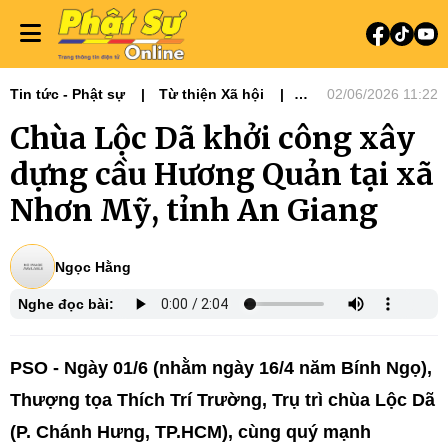
Tin tức - Phật sự
Từ thiện Xã hội
02/06/2026 11:22
Phật sự miền Đông
Chùa Lộc Dã khởi công xây
dựng cầu Hương Quản tại xã
Nhơn Mỹ, tỉnh An Giang
Ngọc Hằng
Nghe đọc bài:
PSO - Ngày 01/6 (nhằm ngày 16/4 năm Bính Ngọ),
Thượng tọa Thích Trí Trường, Trụ trì chùa Lộc Dã
(P. Chánh Hưng, TP.HCM), cùng quý mạnh