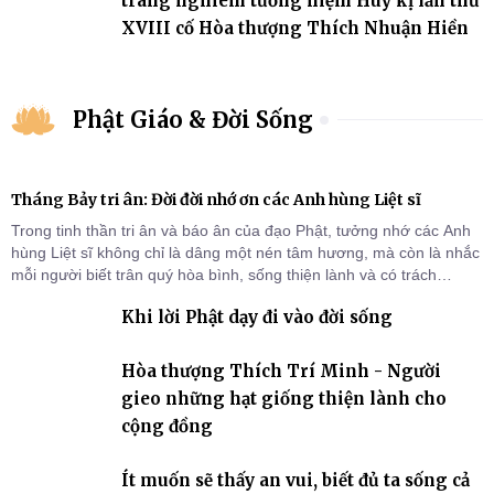
trang nghiêm tưởng niệm Húy kị lần thứ
XVIII cố Hòa thượng Thích Nhuận Hiền
Phật Giáo & Đời Sống
Tháng Bảy tri ân: Đời đời nhớ ơn các Anh hùng Liệt sĩ
Trong tinh thần tri ân và báo ân của đạo Phật, tưởng nhớ các Anh
hùng Liệt sĩ không chỉ là dâng một nén tâm hương, mà còn là nhắc
mỗi người biết trân quý hòa bình, sống thiện lành và có trách
nhiệm với quê hương, đất nước.
Khi lời Phật dạy đi vào đời sống
Hòa thượng Thích Trí Minh - Người
gieo những hạt giống thiện lành cho
cộng đồng
Ít muốn sẽ thấy an vui, biết đủ ta sống cả