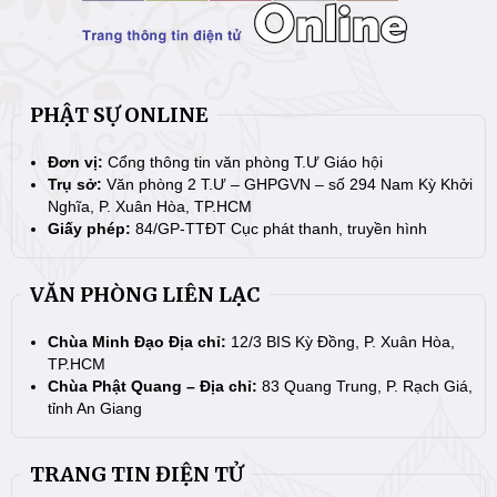
PHẬT SỰ ONLINE
Đơn vị:
Cổng thông tin văn phòng T.Ư Giáo hội
Trụ sở:
Văn phòng 2 T.Ư – GHPGVN – số 294 Nam Kỳ Khởi
Nghĩa, P. Xuân Hòa, TP.HCM
Giấy phép:
84/GP-TTĐT Cục phát thanh, truyền hình
VĂN PHÒNG LIÊN LẠC
Chùa Minh Đạo Địa chỉ:
12/3 BIS Kỳ Đồng, P. Xuân Hòa,
TP.HCM
Chùa Phật Quang – Địa chỉ:
83 Quang Trung, P. Rạch Giá,
tỉnh An Giang
TRANG TIN ĐIỆN TỬ