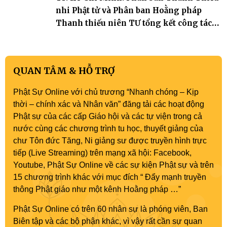
nhi Phật tử và Phân ban Hoằng pháp
Thanh thiếu niên TƯ tổng kết công tác
Phật sự nhiệm kỳ IX (2022 – 2027)
QUAN TÂM & HỖ TRỢ
Phật Sự Online với chủ trương “Nhanh chóng – Kịp
thời – chính xác và Nhân văn” đăng tải các hoạt động
Phật sự của các cấp Giáo hội và các tự viện trong cả
nước cùng các chương trình tu học, thuyết giảng của
chư Tôn đức Tăng, Ni giảng sư được truyền hình trực
tiếp (Live Streaming) trên mạng xã hội: Facebook,
Youtube, Phật Sự Online về các sự kiện Phật sự và trên
15 chương trình khác với mục đích “ Đẩy mạnh truyền
thông Phật giáo như một kênh Hoằng pháp …”
Phật Sự Online có trên 60 nhân sự là phóng viên, Ban
Biên tập và các bộ phận khác, vì vậy rất cần sự quan