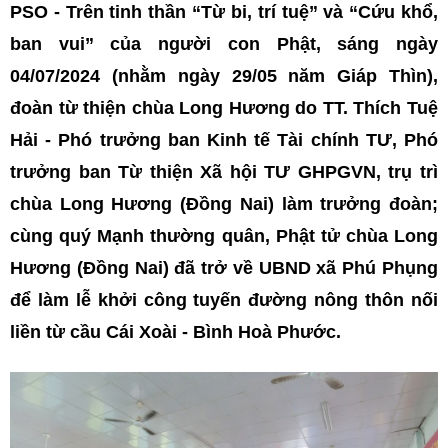
PSO - Trên tinh thần “Từ bi, trí tuệ” và “Cứu khổ,
ban vui” của người con Phật, sáng ngày
04/07/2024 (nhằm ngày 29/05 năm Giáp Thìn),
đoàn từ thiện chùa Long Hương do TT. Thích Tuệ
Hải - Phó trưởng ban Kinh tế Tài chính TƯ, Phó
trưởng ban Từ thiện Xã hội TƯ GHPGVN, trụ trì
chùa Long Hương (Đồng Nai) làm trưởng đoàn;
cùng quý Mạnh thường quân, Phật tử chùa Long
Hương (Đồng Nai) đã trở về UBND xã Phú Phụng
để làm lễ khởi công tuyến đường nông thôn nối
liền từ cầu Cái Xoài - Bình Hoà Phước.