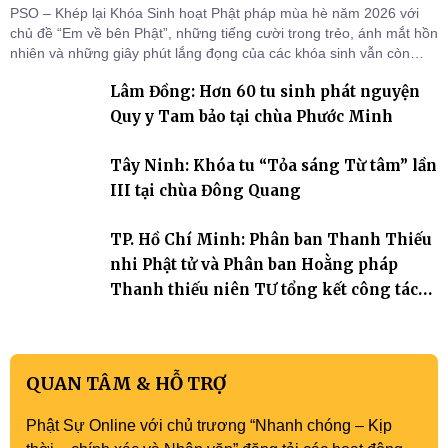
PSO – Khép lại Khóa Sinh hoạt Phật pháp mùa hè năm 2026 với
chủ đề “Em về bên Phật”, những tiếng cười trong trẻo, ánh mắt hồn
nhiên và những giây phút lắng đọng của các khóa sinh vẫn còn
đọng lại dưới mái chùa Trường Phước (xã Tân Hương, tỉnh Đồng
Lâm Đồng: Hơn 60 tu sinh phát nguyện
Tháp). Những tuần tu học ngắn ngủi nhưng đã trở thành hành
trang quý báu, gieo những hạt giống thiện l
Quy y Tam bảo tại chùa Phước Minh
Tây Ninh: Khóa tu “Tỏa sáng Từ tâm” lần
III tại chùa Đông Quang
TP. Hồ Chí Minh: Phân ban Thanh Thiếu
nhi Phật tử và Phân ban Hoằng pháp
Thanh thiếu niên TƯ tổng kết công tác
Phật sự nhiệm kỳ IX (2022 – 2027)
QUAN TÂM & HỖ TRỢ
Phật Sự Online với chủ trương “Nhanh chóng – Kịp