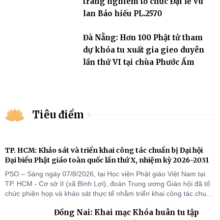
trang nghiêm tổ chức Đại lễ Vu
lan Báo hiếu PL.2570
Đà Nẵng: Hơn 100 Phật tử tham
dự khóa tu xuất gia gieo duyên
lần thứ VI tại chùa Phước Ấm
Tiêu điểm
TP. HCM: Khảo sát và triển khai công tác chuẩn bị Đại hội
Đại biểu Phật giáo toàn quốc lần thứ X, nhiệm kỳ 2026-2031
PSO – Sáng ngày 07/8/2026, tại Học viện Phật giáo Việt Nam tại
TP. HCM - Cơ sở II (xã Bình Lợi), đoàn Trung ương Giáo hội đã tổ
chức phiên họp và khảo sát thực tế nhằm triển khai công tác chuẩn
bị Đại hội Đại biểu Phật giáo toàn quốc lần thứ X, nhiệm kỳ 2026-
Đồng Nai: Khai mạc Khóa huân tu tập
2031.