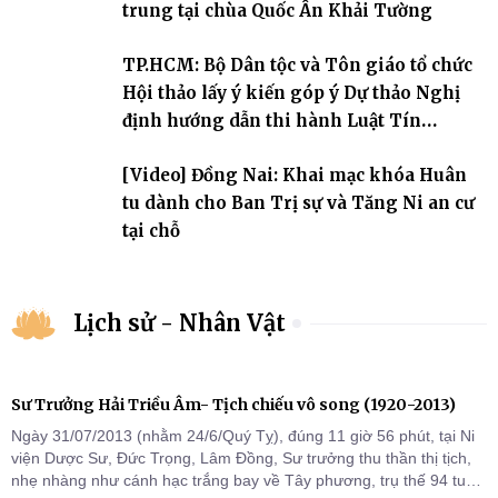
trung tại chùa Quốc Ân Khải Tường
TP.HCM: Bộ Dân tộc và Tôn giáo tổ chức
Hội thảo lấy ý kiến góp ý Dự thảo Nghị
định hướng dẫn thi hành Luật Tín
ngưỡng, tôn giáo
[Video] Đồng Nai: Khai mạc khóa Huân
tu dành cho Ban Trị sự và Tăng Ni an cư
tại chỗ
Lịch sử - Nhân Vật
Sư Trưởng Hải Triều Âm- Tịch chiếu vô song (1920-2013)
Ngày 31/07/2013 (nhằm 24/6/Quý Tỵ), đúng 11 giờ 56 phút, tại Ni
viện Dược Sư, Đức Trọng, Lâm Đồng, Sư trưởng thu thần thị tịch,
nhẹ nhàng như cánh hạc trắng bay về Tây phương, trụ thế 94 tuổi