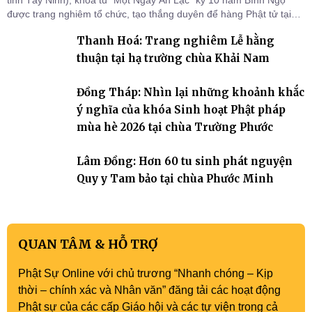
tỉnh Tây Ninh), khóa tu “Một Ngày An Lạc” kỳ 10 năm Bính Ngọ
được trang nghiêm tổ chức, tạo thắng duyên để hàng Phật tử tại
gia trở về nương tựa Tam bảo, lắng đọng thân tâm và vun bồi đời
Thanh Hoá: Trang nghiêm Lễ hằng
sống thiện lành.
thuận tại hạ trường chùa Khải Nam
Đồng Tháp: Nhìn lại những khoảnh khắc
ý nghĩa của khóa Sinh hoạt Phật pháp
mùa hè 2026 tại chùa Trường Phước
Lâm Đồng: Hơn 60 tu sinh phát nguyện
Quy y Tam bảo tại chùa Phước Minh
QUAN TÂM & HỖ TRỢ
Phật Sự Online với chủ trương “Nhanh chóng – Kịp
thời – chính xác và Nhân văn” đăng tải các hoạt động
Phật sự của các cấp Giáo hội và các tự viện trong cả