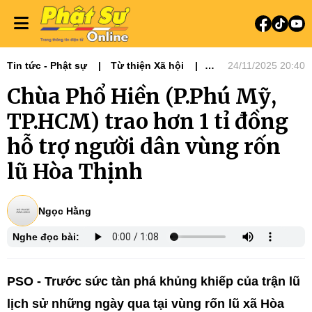
Tin tức - Phật sự
Từ thiện Xã hội
24/11/2025 20:40
Phật sự Tây Nguyên
Ni giới
Chùa Phổ Hiền (P.Phú Mỹ,
Tin Tức Hoạt Động
Từ Thiện Xã Hội
TP.HCM) trao hơn 1 tỉ đồng
hỗ trợ người dân vùng rốn
lũ Hòa Thịnh
Ngọc Hằng
Nghe đọc bài:
PSO - Trước sức tàn phá khủng khiếp của trận lũ
lịch sử những ngày qua tại vùng rốn lũ xã Hòa