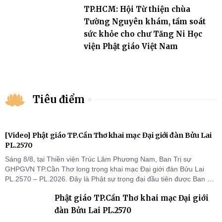
TP.HCM: Hội Từ thiện chùa
Tường Nguyên khám, tầm soát
sức khỏe cho chư Tăng Ni Học
viện Phật giáo Việt Nam
Tiêu điểm
[Video] Phật giáo TP.Cần Thơ khai mạc Đại giới đàn Bửu Lai
PL.2570
Sáng 8/8, tại Thiền viện Trúc Lâm Phương Nam, Ban Trị sự
GHPGVN TP.Cần Thơ long trọng khai mạc Đại giới đàn Bửu Lai
PL.2570 – PL.2026. Đây là Phật sự trọng đại đầu tiên được Ban Trị
sự triển khai sau thành công của Đại hội Phật giáo thành phố lần
Phật giáo TP.Cần Thơ khai mạc Đại giới
thứ I, thể hiện sự quan tâm đối với công tác truyền giới, đào tạo
Tăng tài và tiếp nối mạng mạch Tăng-g
đàn Bửu Lai PL.2570