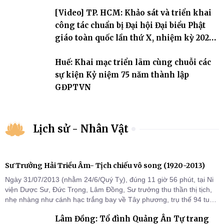
[Video] TP. HCM: Khảo sát và triển khai
công tác chuẩn bị Đại hội Đại biểu Phật
giáo toàn quốc lần thứ X, nhiệm kỳ 2026-
2031
Huế: Khai mạc triển lãm cùng chuỗi các
sự kiện Kỷ niệm 75 năm thành lập
GĐPTVN
Lịch sử - Nhân Vật
Sư Trưởng Hải Triều Âm- Tịch chiếu vô song (1920-2013)
Ngày 31/07/2013 (nhằm 24/6/Quý Tỵ), đúng 11 giờ 56 phút, tại Ni
viện Dược Sư, Đức Trọng, Lâm Đồng, Sư trưởng thu thần thị tịch,
nhẹ nhàng như cánh hạc trắng bay về Tây phương, trụ thế 94 tuổi
đời, 60 hạ lạp.
Lâm Đồng: Tổ đình Quảng Ân Tự trang