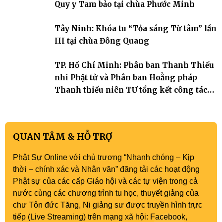
trang quý báu, gieo những hạt giống thiện l
Quy y Tam bảo tại chùa Phước Minh
Tây Ninh: Khóa tu “Tỏa sáng Từ tâm” lần
III tại chùa Đông Quang
TP. Hồ Chí Minh: Phân ban Thanh Thiếu
nhi Phật tử và Phân ban Hoằng pháp
Thanh thiếu niên TƯ tổng kết công tác
Phật sự nhiệm kỳ IX (2022 – 2027)
QUAN TÂM & HỖ TRỢ
Phật Sự Online với chủ trương “Nhanh chóng – Kịp
thời – chính xác và Nhân văn” đăng tải các hoạt động
Phật sự của các cấp Giáo hội và các tự viện trong cả
nước cùng các chương trình tu học, thuyết giảng của
chư Tôn đức Tăng, Ni giảng sư được truyền hình trực
tiếp (Live Streaming) trên mạng xã hội: Facebook,