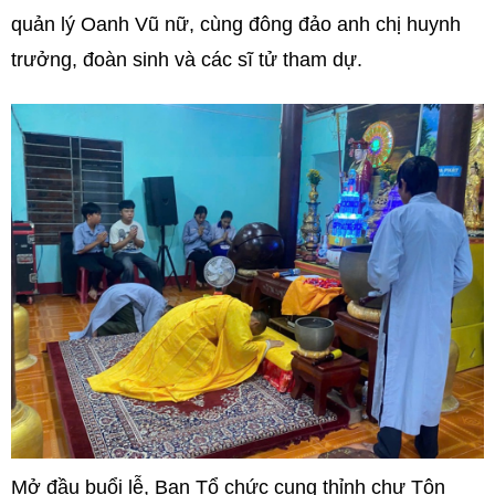
quản lý Oanh Vũ nữ, cùng đông đảo anh chị huynh
trưởng, đoàn sinh và các sĩ tử tham dự.
Mở đầu buổi lễ, Ban Tổ chức cung thỉnh chư Tôn