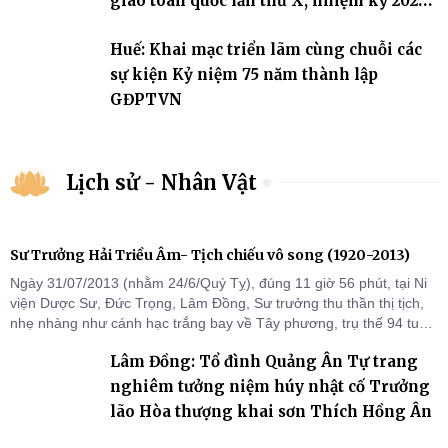
giáo toàn quốc lần thứ X, nhiệm kỳ 2026-
2031
Huế: Khai mạc triển lãm cùng chuỗi các
sự kiện Kỷ niệm 75 năm thành lập
GĐPTVN
Lịch sử - Nhân Vật
Sư Trưởng Hải Triều Âm- Tịch chiếu vô song (1920-2013)
Ngày 31/07/2013 (nhằm 24/6/Quý Tỵ), đúng 11 giờ 56 phút, tại Ni
viện Dược Sư, Đức Trọng, Lâm Đồng, Sư trưởng thu thần thị tịch,
nhẹ nhàng như cánh hạc trắng bay về Tây phương, trụ thế 94 tuổi
đời, 60 hạ lạp.
Lâm Đồng: Tổ đình Quảng Ân Tự trang
nghiêm tưởng niệm húy nhật cố Trưởng
lão Hòa thượng khai sơn Thích Hồng Ân