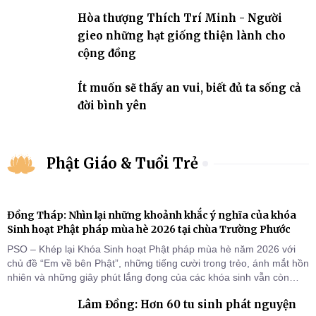
Hòa thượng Thích Trí Minh - Người
gieo những hạt giống thiện lành cho
cộng đồng
Ít muốn sẽ thấy an vui, biết đủ ta sống cả
đời bình yên
Phật Giáo & Tuổi Trẻ
Đồng Tháp: Nhìn lại những khoảnh khắc ý nghĩa của khóa
Sinh hoạt Phật pháp mùa hè 2026 tại chùa Trường Phước
PSO – Khép lại Khóa Sinh hoạt Phật pháp mùa hè năm 2026 với
chủ đề “Em về bên Phật”, những tiếng cười trong trẻo, ánh mắt hồn
nhiên và những giây phút lắng đọng của các khóa sinh vẫn còn
đọng lại dưới mái chùa Trường Phước (xã Tân Hương, tỉnh Đồng
Lâm Đồng: Hơn 60 tu sinh phát nguyện
Tháp). Những tuần tu học ngắn ngủi nhưng đã trở thành hành