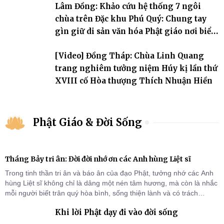
Lâm Đồng: Khảo cứu hệ thống 7 ngôi
chùa trên Đặc khu Phú Quý: Chung tay
gìn giữ di sản văn hóa Phật giáo nơi biển
đảo
[Video] Đồng Tháp: Chùa Linh Quang
trang nghiêm tưởng niệm Húy kị lần thứ
XVIII cố Hòa thượng Thích Nhuận Hiền
Phật Giáo & Đời Sống
Tháng Bảy tri ân: Đời đời nhớ ơn các Anh hùng Liệt sĩ
Trong tinh thần tri ân và báo ân của đạo Phật, tưởng nhớ các Anh
hùng Liệt sĩ không chỉ là dâng một nén tâm hương, mà còn là nhắc
mỗi người biết trân quý hòa bình, sống thiện lành và có trách
nhiệm với quê hương, đất nước.
Khi lời Phật dạy đi vào đời sống