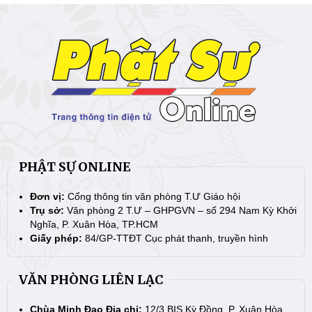
PHẬT SỰ ONLINE
Đơn vị:
Cổng thông tin văn phòng T.Ư Giáo hội
Trụ sở:
Văn phòng 2 T.Ư – GHPGVN – số 294 Nam Kỳ Khởi
Nghĩa, P. Xuân Hòa, TP.HCM
Giấy phép:
84/GP-TTĐT Cục phát thanh, truyền hình
VĂN PHÒNG LIÊN LẠC
Chùa Minh Đạo Địa chỉ:
12/3 BIS Kỳ Đồng, P. Xuân Hòa,