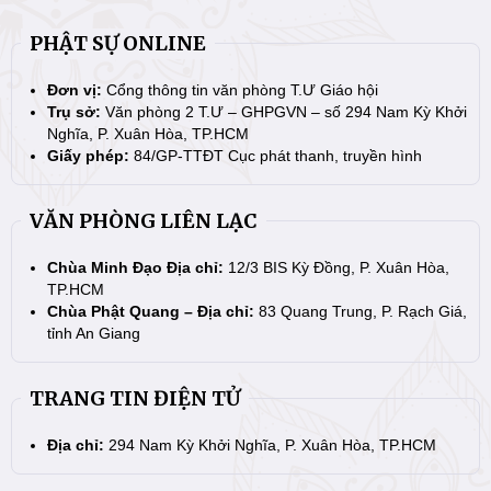
PHẬT SỰ ONLINE
Đơn vị:
Cổng thông tin văn phòng T.Ư Giáo hội
Trụ sở:
Văn phòng 2 T.Ư – GHPGVN – số 294 Nam Kỳ Khởi
Nghĩa, P. Xuân Hòa, TP.HCM
Giấy phép:
84/GP-TTĐT Cục phát thanh, truyền hình
VĂN PHÒNG LIÊN LẠC
Chùa Minh Đạo Địa chỉ:
12/3 BIS Kỳ Đồng, P. Xuân Hòa,
TP.HCM
Chùa Phật Quang – Địa chỉ:
83 Quang Trung, P. Rạch Giá,
tỉnh An Giang
TRANG TIN ĐIỆN TỬ
Địa chỉ:
294 Nam Kỳ Khởi Nghĩa, P. Xuân Hòa, TP.HCM