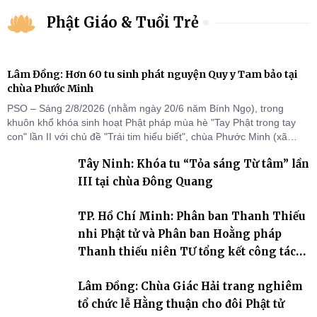
Phật Giáo & Tuổi Trẻ
Lâm Đồng: Hơn 60 tu sinh phát nguyện Quy y Tam bảo tại
chùa Phước Minh
PSO – Sáng 2/8/2026 (nhằm ngày 20/6 năm Bính Ngọ), trong
khuôn khổ khóa sinh hoạt Phật pháp mùa hè "Tay Phật trong tay
con" lần II với chủ đề "Trái tim hiểu biết", chùa Phước Minh (xã
Hàm Kiệm) đã trang nghiêm tổ chức lễ phát nguyện quy y Tam bảo
Tây Ninh: Khóa tu “Tỏa sáng Từ tâm” lần
cho hơn 60 tu sinh.
III tại chùa Đông Quang
TP. Hồ Chí Minh: Phân ban Thanh Thiếu
nhi Phật tử và Phân ban Hoằng pháp
Thanh thiếu niên TƯ tổng kết công tác
Phật sự nhiệm kỳ IX (2022 – 2027)
Lâm Đồng: Chùa Giác Hải trang nghiêm
tổ chức lễ Hằng thuận cho đôi Phật tử