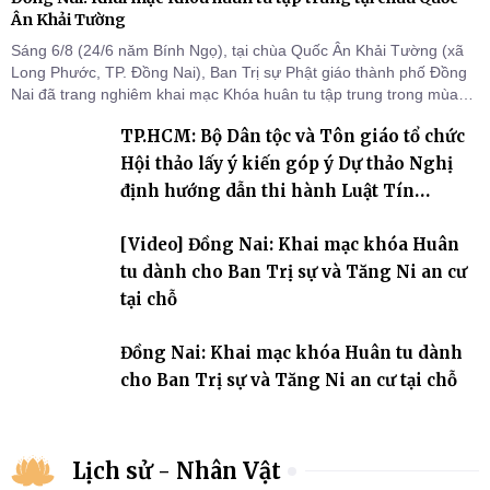
Ân Khải Tường
Sáng 6/8 (24/6 năm Bính Ngọ), tại chùa Quốc Ân Khải Tường (xã
Long Phước, TP. Đồng Nai), Ban Trị sự Phật giáo thành phố Đồng
Nai đã trang nghiêm khai mạc Khóa huân tu tập trung trong mùa
An cư kiết hạ Phật lịch 2570 dành cho chư Tăng hành giả an cư tại
TP.HCM: Bộ Dân tộc và Tôn giáo tổ chức
chỗ khu vực VII, VIII và trường hạ chùa Quốc Ân Khải Tường.
Hội thảo lấy ý kiến góp ý Dự thảo Nghị
định hướng dẫn thi hành Luật Tín
ngưỡng, tôn giáo
[Video] Đồng Nai: Khai mạc khóa Huân
tu dành cho Ban Trị sự và Tăng Ni an cư
tại chỗ
Đồng Nai: Khai mạc khóa Huân tu dành
cho Ban Trị sự và Tăng Ni an cư tại chỗ
Lịch sử - Nhân Vật