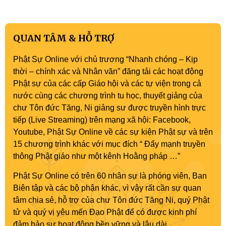
QUAN TÂM & HỖ TRỢ
Phật Sự Online với chủ trương “Nhanh chóng – Kịp
thời – chính xác và Nhân văn” đăng tải các hoạt động
Phật sự của các cấp Giáo hội và các tự viện trong cả
nước cùng các chương trình tu học, thuyết giảng của
chư Tôn đức Tăng, Ni giảng sư được truyền hình trực
tiếp (Live Streaming) trên mạng xã hội: Facebook,
Youtube, Phật Sự Online về các sự kiện Phật sự và trên
15 chương trình khác với mục đích “ Đẩy mạnh truyền
thông Phật giáo như một kênh Hoằng pháp …”
Phật Sự Online có trên 60 nhân sự là phóng viên, Ban
Biên tập và các bộ phận khác, vì vậy rất cần sự quan
tâm chia sẻ, hỗ trợ của chư Tôn đức Tăng Ni, quý Phật
tử và quý vị yêu mến Đạo Phật để có được kinh phí
đảm bảo sự hoạt động bền vững và lâu dài.