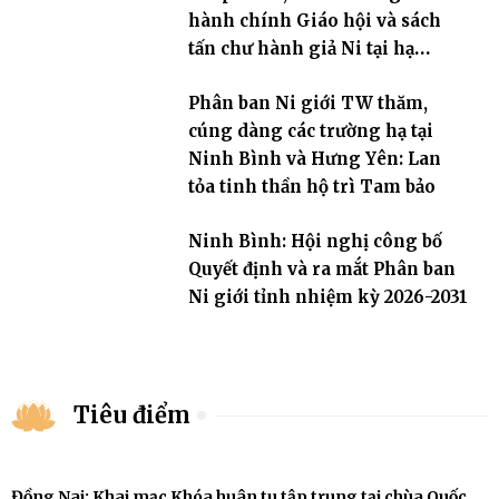
hành chính Giáo hội và sách
tấn chư hành giả Ni tại hạ
trường an cư Phân ban Ni giới
Phân ban Ni giới TW thăm,
tỉnh
cúng dàng các trường hạ tại
Ninh Bình và Hưng Yên: Lan
tỏa tinh thần hộ trì Tam bảo
Ninh Bình: Hội nghị công bố
Quyết định và ra mắt Phân ban
Ni giới tỉnh nhiệm kỳ 2026-2031
Tiêu điểm
Đồng Nai: Khai mạc Khóa huân tu tập trung tại chùa Quốc