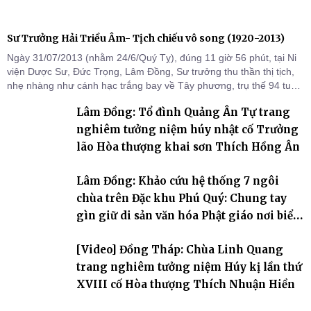
Sư Trưởng Hải Triều Âm- Tịch chiếu vô song (1920-2013)
Ngày 31/07/2013 (nhằm 24/6/Quý Tỵ), đúng 11 giờ 56 phút, tại Ni
viện Dược Sư, Đức Trọng, Lâm Đồng, Sư trưởng thu thần thị tịch,
nhẹ nhàng như cánh hạc trắng bay về Tây phương, trụ thế 94 tuổi
đời, 60 hạ lạp.
Lâm Đồng: Tổ đình Quảng Ân Tự trang
nghiêm tưởng niệm húy nhật cố Trưởng
lão Hòa thượng khai sơn Thích Hồng Ân
Lâm Đồng: Khảo cứu hệ thống 7 ngôi
chùa trên Đặc khu Phú Quý: Chung tay
gìn giữ di sản văn hóa Phật giáo nơi biển
đảo
[Video] Đồng Tháp: Chùa Linh Quang
trang nghiêm tưởng niệm Húy kị lần thứ
XVIII cố Hòa thượng Thích Nhuận Hiền