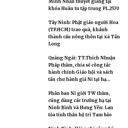
Minh Nhẫn thuyết giảng tại
khóa Huân tu tập trung PL.2570
Tây Ninh: Phật giáo người Hoa
(TP.HCM) trao quà, khánh
thành cầu nông thôn tại xã Tân
Long
Quảng Ngãi: TT.Thích Nhuận
Pháp thăm, chia sẻ công tác
hành chính Giáo hội và sách
tấn chư hành giả Ni tại hạ
trường an cư Phân ban Ni giới
Phân ban Ni giới TW thăm,
tỉnh
cúng dàng các trường hạ tại
Ninh Bình và Hưng Yên: Lan
tỏa tinh thần hộ trì Tam bảo