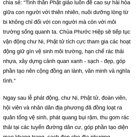
chia sẻ: “Tinh thần Phật giáo luôn đề cao sự hài hòa
giữa con người với thiên nhiên, nuôi dưỡng lòng từ
bi không chỉ đối với con người mà còn với môi
trường sống quanh ta. Chùa Phước Hiệp sẽ tiếp tục
vận động chư Ni, Phật tử tích cực tham gia các hoạt
động giữ gìn vệ sinh môi trường, hạn chế rác thải
nhựa, xây dựng cảnh quan xanh - sạch - đẹp, góp
phần tạo nên cộng đồng an lành, văn minh và nghĩa
tình.”
Ngay sau lễ phát động, chư Ni, Phật tử, đoàn viên,
hội viên và nhân dân địa phương đã đồng loạt ra
quân tổng vệ sinh, phát quang bụi rậm, thu gom rác
thải tại các tuyến đường dân cư, góp phần tạo diện
mạo khang trang, sạch đẹp cho địa phương.