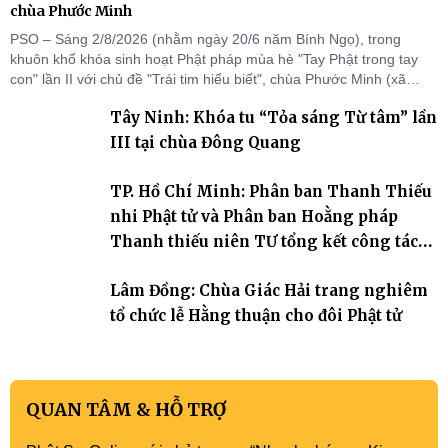
chùa Phước Minh
PSO – Sáng 2/8/2026 (nhằm ngày 20/6 năm Bính Ngọ), trong
khuôn khổ khóa sinh hoạt Phật pháp mùa hè "Tay Phật trong tay
con" lần II với chủ đề "Trái tim hiểu biết", chùa Phước Minh (xã
Hàm Kiệm) đã trang nghiêm tổ chức lễ phát nguyện quy y Tam bảo
Tây Ninh: Khóa tu “Tỏa sáng Từ tâm” lần
cho hơn 60 tu sinh.
III tại chùa Đông Quang
TP. Hồ Chí Minh: Phân ban Thanh Thiếu
nhi Phật tử và Phân ban Hoằng pháp
Thanh thiếu niên TƯ tổng kết công tác
Phật sự nhiệm kỳ IX (2022 – 2027)
Lâm Đồng: Chùa Giác Hải trang nghiêm
tổ chức lễ Hằng thuận cho đôi Phật tử
QUAN TÂM & HỖ TRỢ