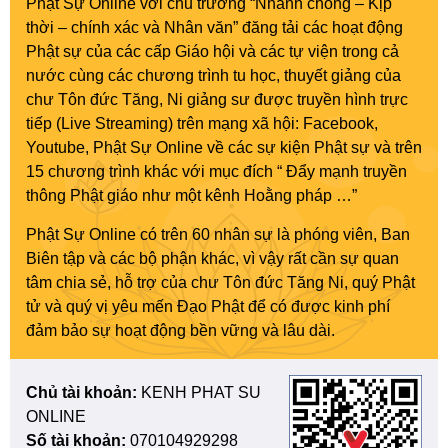
Phật Sự Online với chủ trương “Nhanh chóng – Kịp
thời – chính xác và Nhân văn” đăng tải các hoạt động
Phật sự của các cấp Giáo hội và các tự viện trong cả
nước cùng các chương trình tu học, thuyết giảng của
chư Tôn đức Tăng, Ni giảng sư được truyền hình trực
tiếp (Live Streaming) trên mạng xã hội: Facebook,
Youtube, Phật Sự Online về các sự kiện Phật sự và trên
15 chương trình khác với mục đích “ Đẩy mạnh truyền
thông Phật giáo như một kênh Hoằng pháp …”
Phật Sự Online có trên 60 nhân sự là phóng viên, Ban
Biên tập và các bộ phận khác, vì vậy rất cần sự quan
tâm chia sẻ, hỗ trợ của chư Tôn đức Tăng Ni, quý Phật
tử và quý vị yêu mến Đạo Phật để có được kinh phí
đảm bảo sự hoạt động bền vững và lâu dài.
Chủ tài khoản:
KENH PHAT SU
ONLINE
Số tài khoản:
070104929298