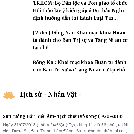
TP.HCM: Bộ Dân tộc và Tôn giáo tổ chức
chỗ khu vực VII, VIII và trường hạ chùa Quốc Ân Khải Tường.
Hội thảo lấy ý kiến góp ý Dự thảo Nghị
định hướng dẫn thi hành Luật Tín
ngưỡng, tôn giáo
[Video] Đồng Nai: Khai mạc khóa Huân
tu dành cho Ban Trị sự và Tăng Ni an cư
tại chỗ
Đồng Nai: Khai mạc khóa Huân tu dành
cho Ban Trị sự và Tăng Ni an cư tại chỗ
Lịch sử - Nhân Vật
Sư Trưởng Hải Triều Âm- Tịch chiếu vô song (1920-2013)
Ngày 31/07/2013 (nhằm 24/6/Quý Tỵ), đúng 11 giờ 56 phút, tại Ni
viện Dược Sư, Đức Trọng, Lâm Đồng, Sư trưởng thu thần thị tịch,