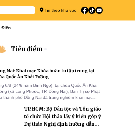
Tin theo khu vực
 Điển
Tiêu điểm
ng Nai: Khai mạc Khóa huân tu tập trung tại
ùa Quốc Ân Khải Tường
ng 6/8 (24/6 năm Bính Ngọ), tại chùa Quốc Ân Khải
ờng (xã Long Phước, TP. Đồng Nai), Ban Trị sự Phật
áo thành phố Đồng Nai đã trang nghiêm khai mạc
a huân tu tập trung trong mùa An cư kiết hạ Phật lịch
TP.HCM: Bộ Dân tộc và Tôn giáo
70 dành cho chư Tăng hành giả an cư tại chỗ khu vực
I, VIII và trường hạ chùa Quốc Ân Khải Tường.
tổ chức Hội thảo lấy ý kiến góp ý
Dự thảo Nghị định hướng dẫn
thi hành Luật Tín ngưỡng, tôn