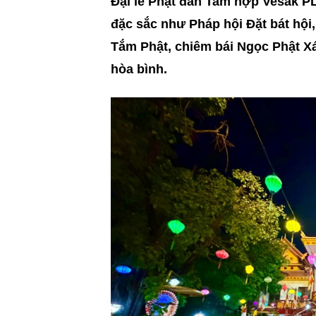
Đại lễ Phật đản Tam hợp Vesak PL
đặc sắc như Pháp hội Đặt bát hội,
Tắm Phật, chiêm bái Ngọc Phật Xá
hòa bình.