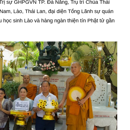
Trị sự GHPGVN TP. Đà Nẵng, Trụ trì Chùa Thái
Nam, Lào, Thái Lan, đại diện Tổng Lãnh sự quán
học sinh Lào và hàng ngàn thiện tín Phật tử gần