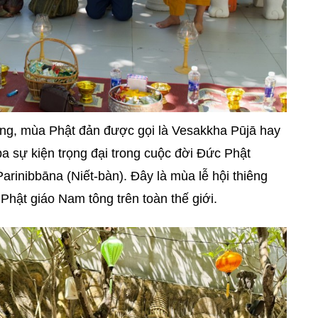
ông, mùa Phật đản được gọi là Vesakkha Pūjā hay
a sự kiện trọng đại trong cuộc đời Đức Phật
rinibbāna (Niết-bàn). Đây là mùa lễ hội thiêng
Phật giáo Nam tông trên toàn thế giới.