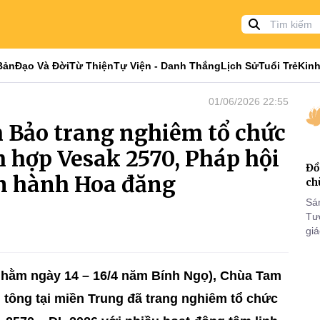
Bản
Đạo Và Đời
Từ Thiện
Tự Viện - Danh Thắng
Lịch Sử
Tuổi Trẻ
Kinh
01/06/2026 22:55
 Bảo trang nghiêm tổ chức
m hợp Vesak 2570, Pháp hội
Đồ
ền hành Hoa đăng
ch
Sá
Tư
gi
Khó
25
VI
(nhằm ngày 14 – 16/4 năm Bính Ngọ), Chùa Tam
 tông tại miền Trung đã trang nghiêm tổ chức