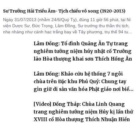
Sư Trưởng Hải Triều Âm- Tịch chiếu vô song (1920-2013)
Ngày 31/07/2013 (nhằm 24/6/Quý Tỵ), đúng 11 giờ 56 phút, tại Ni
viện Dược Sư, Đức Trọng, Lâm Đồng, Sư trưởng thu thần thị tịch,
nhẹ nhàng như cánh hạc trắng bay về Tây phương, trụ thế 94 tuổi
đời, 60 hạ lạp.
Lâm Đồng: Tổ đình Quảng Ân Tự trang
nghiêm tưởng niệm húy nhật cố Trưởng
lão Hòa thượng khai sơn Thích Hồng Ân
Lâm Đồng: Khảo cứu hệ thống 7 ngôi
chùa trên Đặc khu Phú Quý: Chung tay
gìn giữ di sản văn hóa Phật giáo nơi biển
đảo
[Video] Đồng Tháp: Chùa Linh Quang
trang nghiêm tưởng niệm Húy kị lần thứ
XVIII cố Hòa thượng Thích Nhuận Hiền