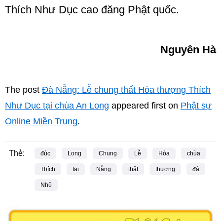
Thích Như Dục cao đăng Phật quốc.
Nguyên Hà
The post
Đà Nẵng: Lễ chung thất Hòa thượng Thích
Như Dục tại chùa An Long
appeared first on
Phật sự
Online Miền Trung
.
Thẻ:
đúc
Long
Chung
Lễ
Hòa
chùa
Thích
tai
Nẵng
thất
thượng
đá
Nhũ