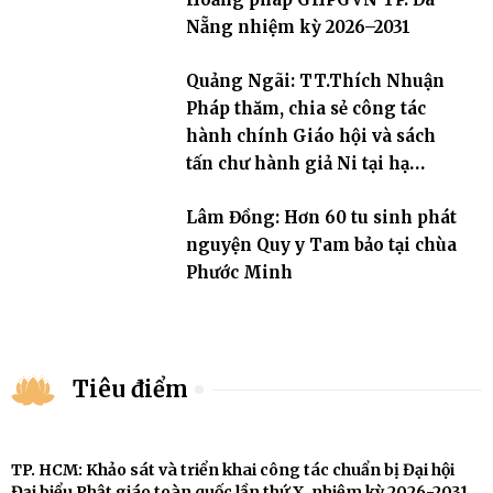
Nẵng nhiệm kỳ 2026–2031
Quảng Ngãi: TT.Thích Nhuận
Pháp thăm, chia sẻ công tác
hành chính Giáo hội và sách
tấn chư hành giả Ni tại hạ
trường an cư Phân ban Ni giới
Lâm Đồng: Hơn 60 tu sinh phát
tỉnh
nguyện Quy y Tam bảo tại chùa
Phước Minh
Tiêu điểm
TP. HCM: Khảo sát và triển khai công tác chuẩn bị Đại hội
Đại biểu Phật giáo toàn quốc lần thứ X, nhiệm kỳ 2026-2031