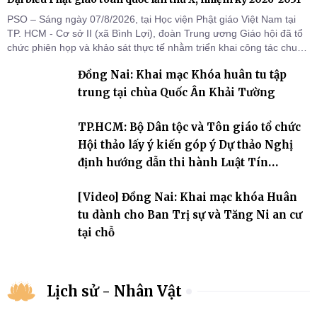
PSO – Sáng ngày 07/8/2026, tại Học viện Phật giáo Việt Nam tại
TP. HCM - Cơ sở II (xã Bình Lợi), đoàn Trung ương Giáo hội đã tổ
chức phiên họp và khảo sát thực tế nhằm triển khai công tác chuẩn
bị Đại hội Đại biểu Phật giáo toàn quốc lần thứ X, nhiệm kỳ 2026-
Đồng Nai: Khai mạc Khóa huân tu tập
2031.
trung tại chùa Quốc Ân Khải Tường
TP.HCM: Bộ Dân tộc và Tôn giáo tổ chức
Hội thảo lấy ý kiến góp ý Dự thảo Nghị
định hướng dẫn thi hành Luật Tín
ngưỡng, tôn giáo
[Video] Đồng Nai: Khai mạc khóa Huân
tu dành cho Ban Trị sự và Tăng Ni an cư
tại chỗ
Lịch sử - Nhân Vật