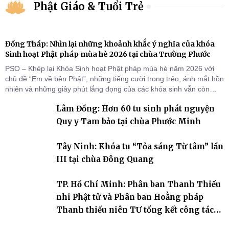
Phật Giáo & Tuổi Trẻ
Đồng Tháp: Nhìn lại những khoảnh khắc ý nghĩa của khóa
Sinh hoạt Phật pháp mùa hè 2026 tại chùa Trường Phước
PSO – Khép lại Khóa Sinh hoạt Phật pháp mùa hè năm 2026 với
chủ đề “Em về bên Phật”, những tiếng cười trong trẻo, ánh mắt hồn
nhiên và những giây phút lắng đọng của các khóa sinh vẫn còn
đọng lại dưới mái chùa Trường Phước (xã Tân Hương, tỉnh Đồng
Lâm Đồng: Hơn 60 tu sinh phát nguyện
Tháp). Những tuần tu học ngắn ngủi nhưng đã trở thành hành
trang quý báu, gieo những hạt giống thiện l
Quy y Tam bảo tại chùa Phước Minh
Tây Ninh: Khóa tu “Tỏa sáng Từ tâm” lần
III tại chùa Đông Quang
TP. Hồ Chí Minh: Phân ban Thanh Thiếu
nhi Phật tử và Phân ban Hoằng pháp
Thanh thiếu niên TƯ tổng kết công tác
Phật sự nhiệm kỳ IX (2022 – 2027)