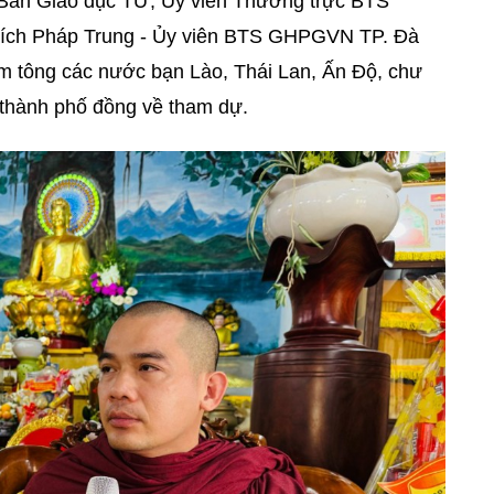
 Ban Giáo dục TƯ,
Ủy viên Thường trực
BTS
ích Pháp Trung -
Ủy viên BTS GHPGVN TP. Đà
 tông các nước bạn Lào, Thái Lan, Ấn Độ, chư
i thành phố đồng về tham dự.