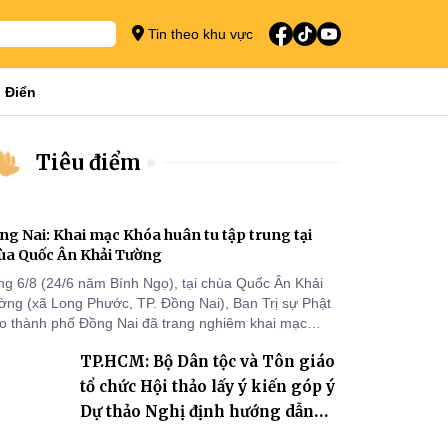
Tin theo khu vực
 Điển
Tiêu điểm
ng Nai: Khai mạc Khóa huân tu tập trung tại
ùa Quốc Ân Khải Tường
ng 6/8 (24/6 năm Bính Ngọ), tại chùa Quốc Ân Khải
ờng (xã Long Phước, TP. Đồng Nai), Ban Trị sự Phật
áo thành phố Đồng Nai đã trang nghiêm khai mạc
a huân tu tập trung trong mùa An cư kiết hạ Phật lịch
TP.HCM: Bộ Dân tộc và Tôn giáo
70 dành cho chư Tăng hành giả an cư tại chỗ khu vực
I, VIII và trường hạ chùa Quốc Ân Khải Tường.
tổ chức Hội thảo lấy ý kiến góp ý
Dự thảo Nghị định hướng dẫn
thi hành Luật Tín ngưỡng, tôn