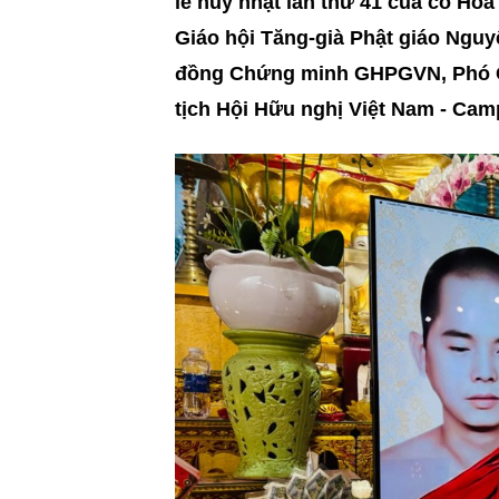
lễ húy nhật lần thứ 41 của cố Hò
Giáo hội Tăng-già Phật giáo Nguy
đồng Chứng minh GHPGVN, Phó C
tịch Hội Hữu nghị Việt Nam - Cam