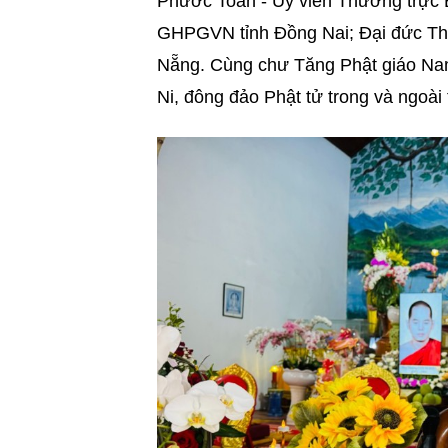
Phước Toàn - Ủy viên Thường trực
GHPGVN tỉnh Đồng Nai; Đại đức Th
Nẵng. Cùng chư Tăng Phật giáo Nam
Ni, đông đảo Phật tử trong và ngoà