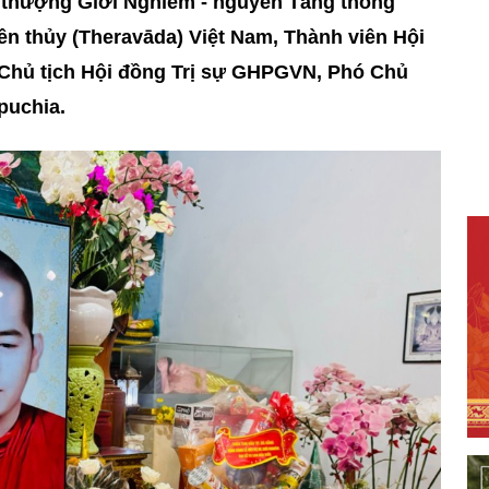
a thượng Giới Nghiêm - nguyên Tăng thống
ên thủy (Theravāda) Việt Nam, Thành viên Hội
hủ tịch Hội đồng Trị sự GHPGVN, Phó Chủ
puchia.