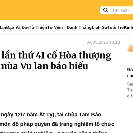
Bản
Đạo Và Đời
Từ Thiện
Tự Viện - Danh Thắng
Lịch Sử
Tuổi Trẻ
Kinh
04/09/2025 18:18
 lần thứ 41 cố Hòa thượng
mùa Vu lan báo hiếu
Đồ
ch
Sá
Tư
gi
Khó
25
VI
ngày 12/7 năm Ất Tỵ), tại chùa Tam Bảo
 môn đồ pháp quyến đã trang nghiêm tổ chức