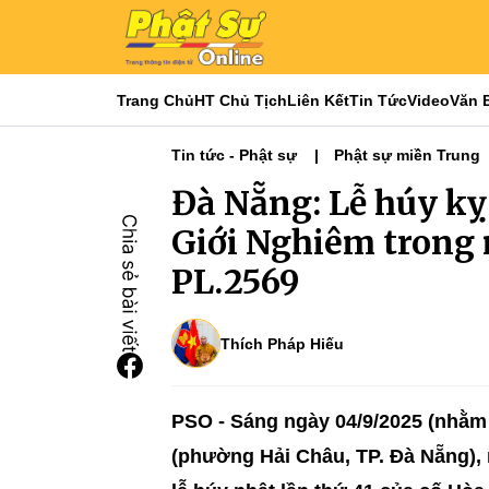
Trang Chủ
HT Chủ Tịch
Liên Kết
Tin Tức
Video
Văn 
Tin tức - Phật sự
Phật sự miền Trung
Đà Nẵng: Lễ húy kỵ
Giới Nghiêm trong 
PL.2569
Thích Pháp Hiếu
PSO -
Sáng ngày 04/9/2025 (nhằm 
(phường Hải Châu, TP. Đà Nẵng),