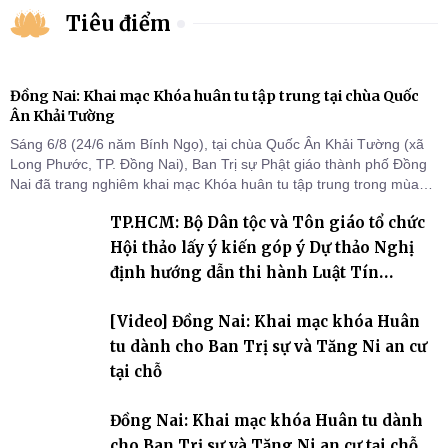
Tiêu điểm
Đồng Nai: Khai mạc Khóa huân tu tập trung tại chùa Quốc
Ân Khải Tường
Sáng 6/8 (24/6 năm Bính Ngọ), tại chùa Quốc Ân Khải Tường (xã
Long Phước, TP. Đồng Nai), Ban Trị sự Phật giáo thành phố Đồng
Nai đã trang nghiêm khai mạc Khóa huân tu tập trung trong mùa
An cư kiết hạ Phật lịch 2570 dành cho chư Tăng hành giả an cư tại
TP.HCM: Bộ Dân tộc và Tôn giáo tổ chức
chỗ khu vực VII, VIII và trường hạ chùa Quốc Ân Khải Tường.
Hội thảo lấy ý kiến góp ý Dự thảo Nghị
định hướng dẫn thi hành Luật Tín
ngưỡng, tôn giáo
[Video] Đồng Nai: Khai mạc khóa Huân
tu dành cho Ban Trị sự và Tăng Ni an cư
tại chỗ
Đồng Nai: Khai mạc khóa Huân tu dành
cho Ban Trị sự và Tăng Ni an cư tại chỗ