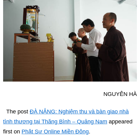
NGUYÊN HÀ
The post
ĐÀ NẲNG: Nghiệm thu và bàn giao nhà
tình thương tại Thăng Bình – Quảng Nam
appeared
first on
Phật Sự Online Miền Đông
.