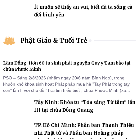
Ít muốn sẽ thấy an vui, biết đủ ta sống cả
đời bình yên
Phật Giáo & Tuổi Trẻ
Lâm Đồng: Hơn 60 tu sinh phát nguyện Quy y Tam bảo tại
chùa Phước Minh
PSO – Sáng 2/8/2026 (nhằm ngày 20/6 năm Bính Ngọ), trong
khuôn khổ khóa sinh hoạt Phật pháp mùa hè "Tay Phật trong tay
con" lần II với chủ đề "Trái tim hiểu biết", chùa Phước Minh (xã
Hàm Kiệm) đã trang nghiêm tổ chức lễ phát nguyện quy y Tam bảo
Tây Ninh: Khóa tu “Tỏa sáng Từ tâm” lần
cho hơn 60 tu sinh.
III tại chùa Đông Quang
TP. Hồ Chí Minh: Phân ban Thanh Thiếu
nhi Phật tử và Phân ban Hoằng pháp