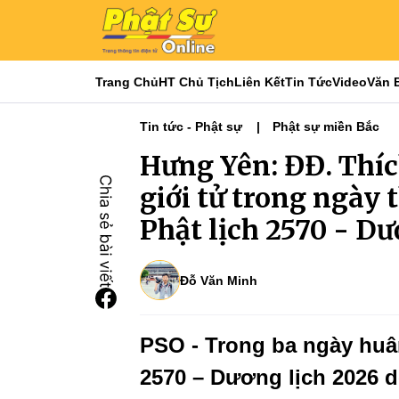
Trang Chủ
HT Chủ Tịch
Liên Kết
Tin Tức
Video
Văn 
Tin tức - Phật sự
Phật sự miền Bắc
Hưng Yên: ĐĐ. Thíc
giới tử trong ngày 
Phật lịch 2570 - Dư
Đỗ Văn Minh
PSO - Trong ba ngày huân
2570 – Dương lịch 2026 