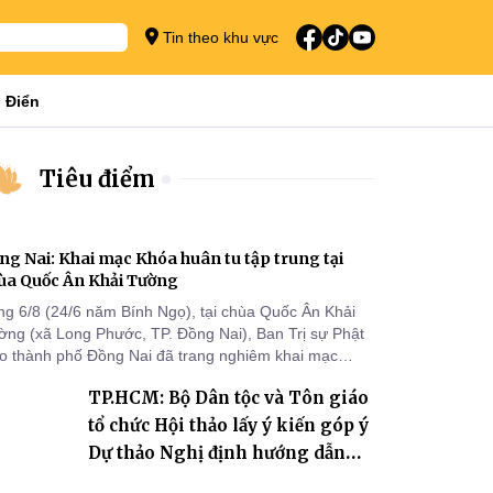
Tin theo khu vực
 Điển
Tiêu điểm
ng Nai: Khai mạc Khóa huân tu tập trung tại
ùa Quốc Ân Khải Tường
ng 6/8 (24/6 năm Bính Ngọ), tại chùa Quốc Ân Khải
ờng (xã Long Phước, TP. Đồng Nai), Ban Trị sự Phật
áo thành phố Đồng Nai đã trang nghiêm khai mạc
a huân tu tập trung trong mùa An cư kiết hạ Phật lịch
TP.HCM: Bộ Dân tộc và Tôn giáo
70 dành cho chư Tăng hành giả an cư tại chỗ khu vực
I, VIII và trường hạ chùa Quốc Ân Khải Tường.
tổ chức Hội thảo lấy ý kiến góp ý
Dự thảo Nghị định hướng dẫn
thi hành Luật Tín ngưỡng, tôn