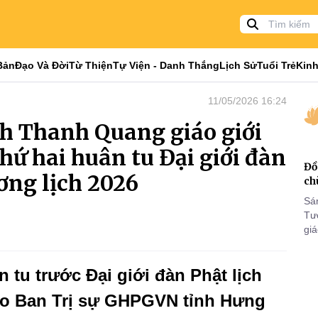
Bản
Đạo Và Đời
Từ Thiện
Tự Viện - Danh Thắng
Lịch Sử
Tuổi Trẻ
Kinh
11/05/2026 16:24
h Thanh Quang giáo giới
thứ hai huân tu Đại giới đàn
Đồ
ơng lịch 2026
ch
Sá
Tư
gi
Khó
25
 tu trước Đại giới đàn Phật lịch
VI
do Ban Trị sự GHPGVN tỉnh Hưng