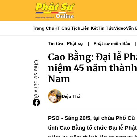
Trang Chủ
HT Chủ Tịch
Liên Kết
Tin Tức
Video
Văn 
Tin tức - Phật sự
Phật sự miền Bắc
Cao Bằng: Đại lễ Ph
niệm 45 năm thành 
Nam
Diệu Thái
PSO - Sáng 20/5, tại chùa Phố C
tỉnh Cao Bằng tổ chức Đại lễ Phật