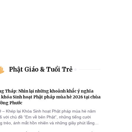
Phật Giáo & Tuổi Trẻ
g Tháp: Nhìn lại những khoảnh khắc ý nghĩa
 khóa Sinh hoạt Phật pháp mùa hè 2026 tại chùa
ường Phước
 – Khép lại Khóa Sinh hoạt Phật pháp mùa hè năm
6 với chủ đề “Em về bên Phật”, những tiếng cười
ng trẻo, ánh mắt hồn nhiên và những giây phút lắng
g của các khóa sinh vẫn còn đọng lại dưới mái chùa