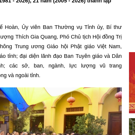
81 - 2026), 21 năm (2005 - 2026) thành lập
ế Hoàn, Ủy viên Ban Thường vụ Tỉnh ủy, Bí thư
ợng Thích Gia Quang, Phó Chủ tịch Hội đồng Trị
thông Trung ương Giáo hội Phật giáo Việt Nam,
áo tỉnh; đại diện lãnh đạo Ban Tuyên giáo và Dân
h; các sở, ban, ngành, lực lượng vũ trang
ong và ngoài tỉnh.