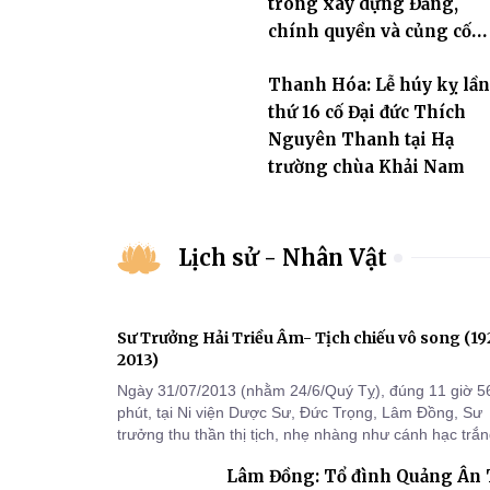
trong xây dựng Đảng,
chính quyền và củng cố
khối đại đoàn kết toàn dâ
Thanh Hóa: Lễ húy kỵ lần
tộc
thứ 16 cố Đại đức Thích
Nguyên Thanh tại Hạ
trường chùa Khải Nam
Lịch sử - Nhân Vật
Sư Trưởng Hải Triều Âm- Tịch chiếu vô song (1
2013)
Ngày 31/07/2013 (nhằm 24/6/Quý Tỵ), đúng 11 giờ 5
phút, tại Ni viện Dược Sư, Đức Trọng, Lâm Đồng, Sư
trưởng thu thần thị tịch, nhẹ nhàng như cánh hạc trắ
bay về Tây phương, trụ thế 94 tuổi đời, 60 hạ lạp.
Lâm Đồng: Tổ đình Quảng Ân