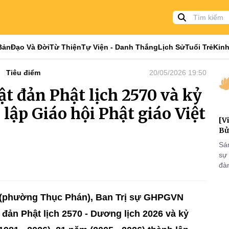
Bản
Đạo Và Đời
Từ Thiện
Tự Viện - Danh Thắng
Lịch Sử
Tuổi Trẻ
Kinh
Tiêu điểm
20/05/2026 19:50
ật đản Phật lịch 2570 và kỷ
lập Giáo hội Phật giáo Việt
[V
Bử
Sá
sự
đà
đại
của
qua
ũ (phường Thục Phán), Ban Trị sự GHPGVN
và
 đản Phật lịch 2570 - Dương lịch 2026 và kỷ