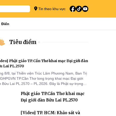
Tin theo khu vực
 Điển
Tiêu điểm
ideo] Phật giáo TP.Cần Thơ khai mạc Đại giới đàn
u Lai PL.2570
ng 8/8, tại Thiền viện Trúc Lâm Phương Nam, Ban Trị
 GHPGVN TP.Cần Thơ long trọng khai mạc Đại giới
n Bửu Lai PL.2570 – PL.2026. Đây là Phật sự trọng
 đầu tiên được Ban Trị sự triển khai sau thành công
Phật giáo TP.Cần Thơ khai mạc
 Đại hội Phật giáo thành phố lần thứ I, thể hiện sự
n tâm đối với công tác truyền giới, đào tạo Tăng tài
Đại giới đàn Bửu Lai PL.2570
 tiếp nối mạng mạch Tăng-g
[Video] TP. HCM: Khảo sát và