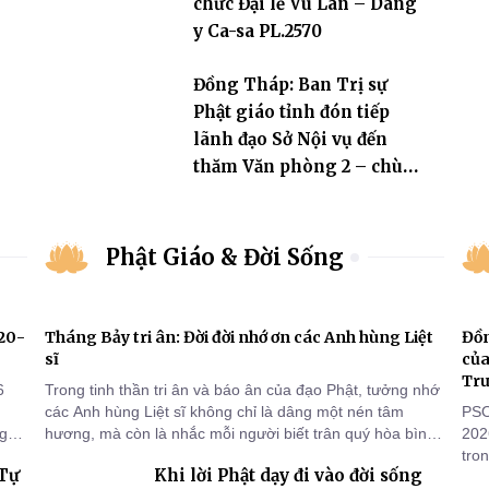
chức Đại lễ Vu Lan – Dâng
y Ca-sa PL.2570
n
Đồng Tháp: Ban Trị sự
Phật giáo tỉnh đón tiếp
lãnh đạo Sở Nội vụ đến
thăm Văn phòng 2 – chùa
Hòa Long
Phật Giáo & Đời Sống
920-
Tháng Bảy tri ân: Đời đời nhớ ơn các Anh hùng Liệt
Đồn
sĩ
của
Tr
6
Trong tinh thần tri ân và báo ân của đạo Phật, tưởng nhớ
các Anh hùng Liệt sĩ không chỉ là dâng một nén tâm
PSO
ng
hương, mà còn là nhắc mỗi người biết trân quý hòa bình,
202
sống thiện lành và có trách nhiệm với quê hương, đất
tro
 Tự
Khi lời Phật dạy đi vào đời sống
nước.
đọn