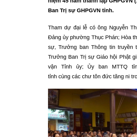
niệm 45 năm thành lập GHPGVN (19
Ban Trị sự GHPGVN tỉnh.
Tham dự đại lễ có ông Nguyễn Th
Đảng ủy phường Thục Phán; Hòa thư
sự, Trưởng ban Thông tin truyền 
Trưởng Ban Trị sự Giáo hội Phật gi
vận Tỉnh ủy; Ủy ban MTTQ tỉn
tỉnh cùng các chư tôn đức tăng ni tr